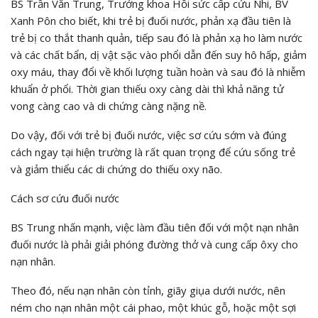
BS Trần Văn Trung, Trưởng khoa Hồi sức cấp cứu Nhi, BV
Xanh Pôn cho biết, khi trẻ bị đuối nước, phản xạ đầu tiên là
trẻ bị co thắt thanh quản, tiếp sau đó là phản xạ ho làm nước
và các chất bẩn, dị vật sặc vào phổi dẫn đến suy hô hấp, giảm
oxy máu, thay đổi về khối lượng tuần hoàn và sau đó là nhiễm
khuẩn ở phổi. Thời gian thiếu oxy càng dài thì khả năng tử
vong càng cao và di chứng càng nặng nề.
Do vậy, đối với trẻ bị đuối nước, việc sơ cứu sớm và đúng
cách ngay tại hiện trường là rất quan trọng để cứu sống trẻ
và giảm thiểu các di chứng do thiếu oxy não.
Cách sơ cứu đuối nước
BS Trung nhấn mạnh, việc làm đầu tiên đối với một nạn nhân
đuối nước là phải giải phóng đường thở và cung cấp ôxy cho
nạn nhân.
Theo đó, nếu nạn nhân còn tỉnh, giãy giụa dưới nước, nên
ném cho nạn nhân một cái phao, một khúc gỗ, hoặc một sợi