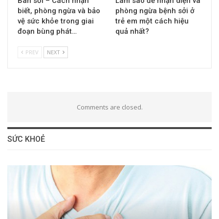
Ban sởi – Cách nhận
Làm sao để nhận diện và
biết, phòng ngừa và bảo
phòng ngừa bệnh sởi ở
vệ sức khỏe trong giai
trẻ em một cách hiệu
đoạn bùng phát…
quả nhất?
PREV
NEXT
Comments are closed.
SỨC KHOẺ