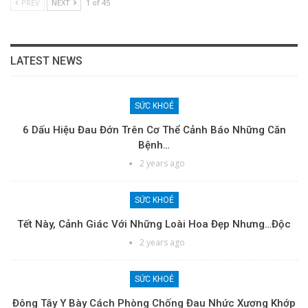
PREV
NEXT
1 of 45
LATEST NEWS
SỨC KHOẺ
6 Dấu Hiệu Đau Đớn Trên Cơ Thể Cảnh Báo Những Căn
Bệnh…
2 years ago
SỨC KHOẺ
Tết Này, Cảnh Giác Với Những Loài Hoa Đẹp Nhưng…độc
2 years ago
SỨC KHOẺ
Đông Tây Y Bày Cách Phòng Chống Đau Nhức Xương Khớp