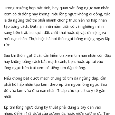
Trong trường hợp bất tỉnh, hãy quan sát lồng ngực nạn nhân
xem có di động hay không. Nếu lồng ngực không di động, tức
là đã ngừng thở thì phải nhanh chóng thực hiện hô hấp nhân
tạo bằng cách: Đặt nạn nhân nằm ưỡn cổ và nghiêng mình
sang bên trái; lau sạch dãi, chất thải hoặc dị vật ở miệng và
mũi nạn nhân; Thực hiện hà hơi thổi ngạt bằng miệng ngay lập
tức.
Sau khi thổi ngạt 2 cái, cần kiểm tra xem tim nạn nhân còn đập
hay không bằng cách bắt mạch cảnh, bẹn, hoặc áp tai vào
lồng ngực bên trái xem có tiếng tim đập không.
Nếu không bắt được mạch chứng tỏ tim đã ngừng đập, cần
phải hô hấp nhân tạo kèm theo ép tim ngoài lồng ngực. Sau
đó vừa làm vừa đưa nạn nhân đi cấp cứu tại cơ sở y tế gần
nhất.
Ép tim lồng ngực đúng kỹ thuật phải dùng 2 tay đan vào
nhau, để lên 1/3 dưới của xương ức hoặc giữa xương ức. Tay