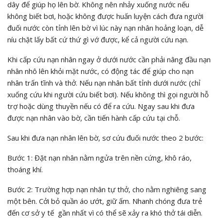
dây để giúp họ lên bờ. Không nên nhảy xuống nước nếu
không biết bơi, hoặc không được huấn luyện cách đưa người
đuối nước còn tỉnh lên bờ vì lúc này nạn nhân hoảng loạn, dễ
níu chặt lấy bất cứ thứ gì vớ được, kể cả người cứu nạn.
Khi cấp cứu nạn nhân ngay ở dưới nước cần phải nâng đầu nạn
nhân nhô lên khỏi mặt nước, có động tác để giúp cho nạn
nhân trấn tĩnh và thở. Nếu nạn nhân bất tỉnh dưới nước (chỉ
xuống cứu khi người cứu biết bơi). Nếu không thì gọi người hỗ
trợ hoặc dùng thuyền nếu có để ra cứu. Ngay sau khi đưa
được nạn nhân vào bờ, cần tiến hành cấp cứu tại chỗ.
Sau khi đưa nạn nhân lên bờ, sơ cứu đuối nước theo 2 bước:
Bước 1: Đặt nạn nhân nằm ngửa trên nền cứng, khô ráo,
thoáng khí.
Bước 2: Trường hợp nạn nhân tự thở, cho nằm nghiêng sang
một bên. Cởi bỏ quần áo ướt, giữ ấm. Nhanh chóng đưa trẻ
đến cơ sở y tế gần nhất vì có thể sẽ xảy ra khó thở tái diễn.