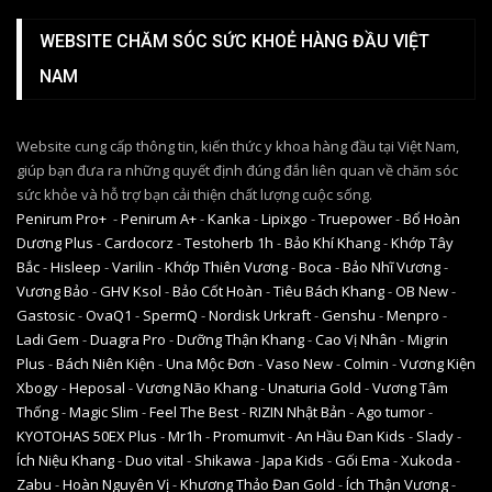
WEBSITE CHĂM SÓC SỨC KHOẺ HÀNG ĐẦU VIỆT
NAM
Website cung cấp thông tin, kiến thức y khoa hàng đầu tại Việt Nam,
giúp bạn đưa ra những quyết định đúng đắn liên quan về chăm sóc
sức khỏe và hỗ trợ bạn cải thiện chất lượng cuộc sống.
Penirum Pro+
-
Penirum A+
-
Kanka
-
Lipixgo
-
Truepower
-
Bổ Hoàn
Dương Plus
-
Cardocorz
-
Testoherb 1h
-
Bảo Khí Khang
-
Khớp Tây
Bắc
-
Hisleep
-
Varilin
-
Khớp Thiên Vương
-
Boca
-
Bảo Nhĩ Vương
-
Vương Bảo
-
GHV Ksol
-
Bảo Cốt Hoàn
-
Tiêu Bách Khang
-
OB New
-
Gastosic
-
OvaQ1
-
SpermQ
-
Nordisk Urkraft
-
Genshu
-
Menpro
-
Ladi Gem
-
Duagra Pro
-
Dưỡng Thận Khang
-
Cao Vị Nhân
-
Migrin
Plus
-
Bách Niên Kiện
-
Una Mộc Đơn
-
Vaso New
-
Colmin
-
Vương Kiện
Xbogy
-
Heposal
-
Vương Não Khang
-
Unaturia Gold
-
Vương Tâm
Thống
-
Magic Slim
-
Feel The Best
-
RIZIN Nhật Bản
-
Ago tumor
-
KYOTOHAS 50EX Plus
-
Mr1h
-
Promumvit
-
An Hầu Đan Kids
-
Slady
-
Ích Niệu Khang
-
Duo vital
-
Shikawa
-
Japa Kids
-
Gối Ema
-
Xukoda
-
Zabu
-
Hoàn Nguyên Vị
-
Khương Thảo Đan Gold
-
Ích Thận Vương
-