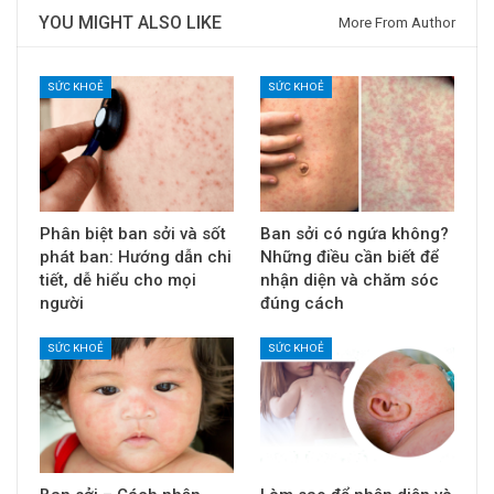
YOU MIGHT ALSO LIKE
More From Author
SỨC KHOẺ
SỨC KHOẺ
Phân biệt ban sởi và sốt
Ban sởi có ngứa không?
phát ban: Hướng dẫn chi
Những điều cần biết để
tiết, dễ hiểu cho mọi
nhận diện và chăm sóc
người
đúng cách
SỨC KHOẺ
SỨC KHOẺ