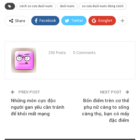
cách sơ cứu đuối nước
đuối nước
sơ cứu đuối nước đúng cách
Share
Facebook
Twitter
Google+
290 Posts
0 Comments
PREV POST
NEXT POST
Những món cực độc
Bốn điểm trên cơ thể
người gan yếu cần tránh
phụ nữ càng to sống
để khỏi mất mạng
càng thọ, bạn có mấy
đặc điểm