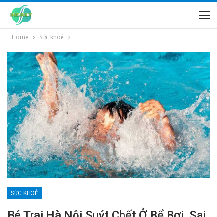
Home
Sức khoẻ
SỨC KHOẺ
Bé Trai Hà Nội Suýt Chết Ở Bể Bơi, Sai