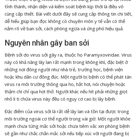
tỉnh thành, nhận diện và kiểm soát bệnh kịp thời là điều vô
cùng cấp thiết. Bài viết dưới đây sẽ cung cấp thông tin chi tiết,
dễ hiểu giúp bạn đọc không có chuyên môn y tế vẫn có thể
nắm rõ về ban sởi, cách phòng ngừa và ứng phó hiệu quả.
Nguyên nhân gây ban sởi
Bệnh sởi do virus sởi gây ra, thuộc họ Paramyxoviridae. Virus
này có khả năng lây lan rất mạnh trong không khí, đặc biệt ở
những nơi đông người như nhà trẻ, trường học, bệnh viện
hoặc khu dân cư đông đúc. Một người bị bệnh có thể phát tán
virus ra môi trường thông qua ho, hắt hơi, nói chuyện hoặc
thậm chí chỉ qua hơi thở. Người khác nếu hít phải những giọt
nhỏ li ti chứa virus này đều có nguy cơ cao bị lây bệnh.
Đặc điểm của virus sởi là rất dễ lây lan và tồn tại được trong
môi trường ngoài cơ thể người trong vài giờ. Một người khỏe
mạnh chưa từng mắc sởi hoặc chưa tiêm vắc xin phòng bệnh
sẽ gần như chắc chắn mắc sởi nếu tiếp xúc với người đang bị