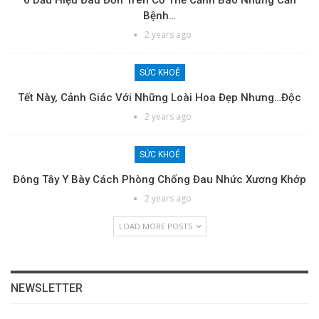
6 Dấu Hiệu Đau Đớn Trên Cơ Thể Cảnh Báo Những Căn
Bệnh…
2 years ago
SỨC KHOẺ
Tết Này, Cảnh Giác Với Những Loài Hoa Đẹp Nhưng…độc
2 years ago
SỨC KHOẺ
Đông Tây Y Bày Cách Phòng Chống Đau Nhức Xương Khớp
2 years ago
LOAD MORE POSTS
NEWSLETTER