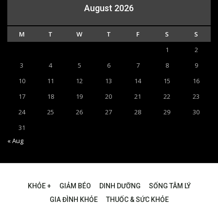
August 2026
M
T
W
T
F
S
S
1
2
3
4
5
6
7
8
9
10
11
12
13
14
15
16
17
18
19
20
21
22
23
24
25
26
27
28
29
30
31
« Aug
KHỎE +
GIẢM BÉO
DINH DƯỠNG
SỐNG TÂM LÝ
GIA ĐÌNH KHỎE
THUỐC & SỨC KHỎE