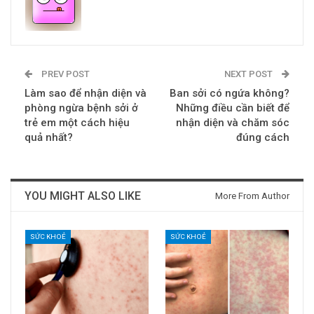
PREV POST
NEXT POST
Làm sao để nhận diện và
Ban sởi có ngứa không?
phòng ngừa bệnh sởi ở
Những điều cần biết để
trẻ em một cách hiệu
nhận diện và chăm sóc
quả nhất?
đúng cách
YOU MIGHT ALSO LIKE
More From Author
SỨC KHOẺ
SỨC KHOẺ