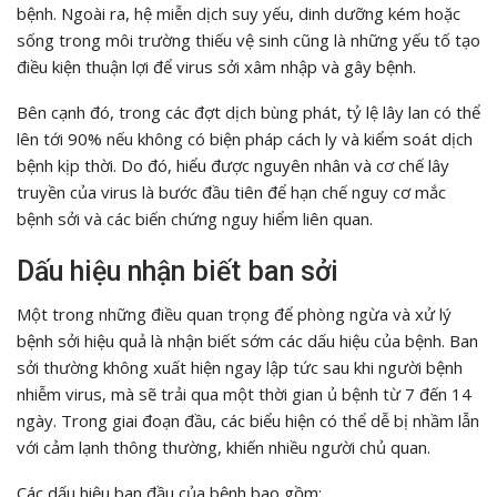
bệnh. Ngoài ra, hệ miễn dịch suy yếu, dinh dưỡng kém hoặc
sống trong môi trường thiếu vệ sinh cũng là những yếu tố tạo
điều kiện thuận lợi để virus sởi xâm nhập và gây bệnh.
Bên cạnh đó, trong các đợt dịch bùng phát, tỷ lệ lây lan có thể
lên tới 90% nếu không có biện pháp cách ly và kiểm soát dịch
bệnh kịp thời. Do đó, hiểu được nguyên nhân và cơ chế lây
truyền của virus là bước đầu tiên để hạn chế nguy cơ mắc
bệnh sởi và các biến chứng nguy hiểm liên quan.
Dấu hiệu nhận biết ban sởi
Một trong những điều quan trọng để phòng ngừa và xử lý
bệnh sởi hiệu quả là nhận biết sớm các dấu hiệu của bệnh. Ban
sởi thường không xuất hiện ngay lập tức sau khi người bệnh
nhiễm virus, mà sẽ trải qua một thời gian ủ bệnh từ 7 đến 14
ngày. Trong giai đoạn đầu, các biểu hiện có thể dễ bị nhầm lẫn
với cảm lạnh thông thường, khiến nhiều người chủ quan.
Các dấu hiệu ban đầu của bệnh bao gồm: