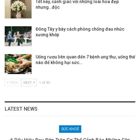
Tết này, cảnh giác với những loài hoa đẹp
nhưng…độc
Đông Tây y bày cách phòng chống đau nhức
xương khớp
Uống rượu liên quan đến 7 bệnh ung thư, uống thế
nào để không hại sức…
PREV
NEXT
1 of 45
LATEST NEWS
SỨC KHOẺ