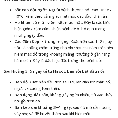
Sốt cao đột ngột
: Người bệnh thường sốt cao từ 38–
40°C, kèm theo cảm giác mệt mỏi, đau đầu, chán ăn.
Ho khan, sổ mũi, viêm kết mạc mắt
: Đây là các biểu
hiện giống cảm cúm, khiến bệnh dễ bị bỏ qua trong
những ngày đầu.
Các đốm Koplik trong miệng
: Xuất hiện sau 1–2 ngày
sốt, là những chấm trắng nhỏ như hạt cát nằm trên nền
niêm mạc đỏ trong khoang miệng, thường ở gần răng
hàm trên. Đây là dấu hiệu đặc trưng cho bệnh sởi.
Sau khoảng 3–5 ngày kể từ khi sốt,
ban sởi bắt đầu nổi
:
Ban đỏ
: Xuất hiện đầu tiên sau tai, lan dần lên mặt, cổ,
ngực và xuống toàn thân.
Ban dạng dát sẩn
, không gây ngứa nhiều, sờ vào thấy
hơi gồ trên da.
Ban kéo dài khoảng 3–4 ngày
, sau đó mờ dần, bong
vảy nhẹ và để lại vết thâm sau khi biến mất.