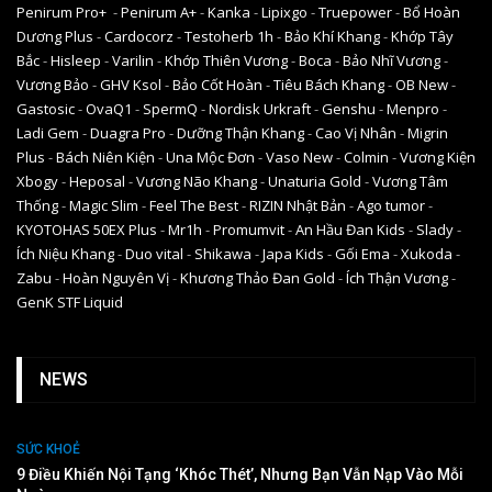
Penirum Pro+
-
Penirum A+
-
Kanka
-
Lipixgo
-
Truepower
-
Bổ Hoàn
Dương Plus
-
Cardocorz
-
Testoherb 1h
-
Bảo Khí Khang
-
Khớp Tây
Bắc
-
Hisleep
-
Varilin
-
Khớp Thiên Vương
-
Boca
-
Bảo Nhĩ Vương
-
Vương Bảo
-
GHV Ksol
-
Bảo Cốt Hoàn
-
Tiêu Bách Khang
-
OB New
-
Gastosic
-
OvaQ1
-
SpermQ
-
Nordisk Urkraft
-
Genshu
-
Menpro
-
Ladi Gem
-
Duagra Pro
-
Dưỡng Thận Khang
-
Cao Vị Nhân
-
Migrin
Plus
-
Bách Niên Kiện
-
Una Mộc Đơn
-
Vaso New
-
Colmin
-
Vương Kiện
Xbogy
-
Heposal
-
Vương Não Khang
-
Unaturia Gold
-
Vương Tâm
Thống
-
Magic Slim
-
Feel The Best
-
RIZIN Nhật Bản
-
Ago tumor
-
KYOTOHAS 50EX Plus
-
Mr1h
-
Promumvit
-
An Hầu Đan Kids
-
Slady
-
Ích Niệu Khang
-
Duo vital
-
Shikawa
-
Japa Kids
-
Gối Ema
-
Xukoda
-
Zabu
-
Hoàn Nguyên Vị
-
Khương Thảo Đan Gold
-
Ích Thận Vương
-
GenK STF Liquid
NEWS
SỨC KHOẺ
9 Điều Khiến Nội Tạng ‘khóc Thét’, Nhưng Bạn Vẫn Nạp Vào Mỗi