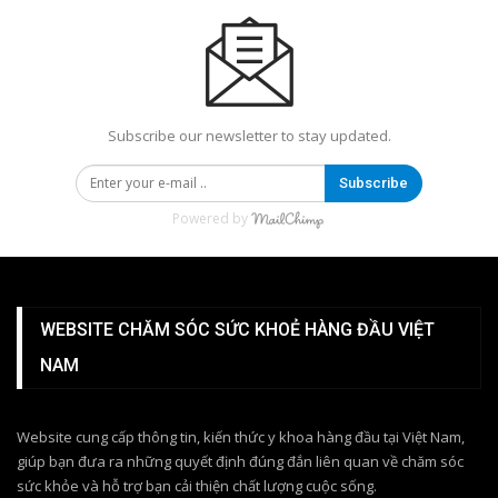
Subscribe our newsletter to stay updated.
Subscribe
Powered by
WEBSITE CHĂM SÓC SỨC KHOẺ HÀNG ĐẦU VIỆT
NAM
Website cung cấp thông tin, kiến thức y khoa hàng đầu tại Việt Nam,
giúp bạn đưa ra những quyết định đúng đắn liên quan về chăm sóc
sức khỏe và hỗ trợ bạn cải thiện chất lượng cuộc sống.