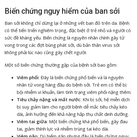
Biến chứng nguy hiểm của ban sởi
Ban sởi không chỉ dừng lại ở những vết ban đỏ trên da. Bệnh
có thể tiến triển nghiêm trọng, đặc biệt ở trẻ nhỏ và người có
sức đề kháng yếu. Biến chứng là nguyên nhân chính gây tử
vong trong các đợt bùng phát sởi, dù bản thân virus sởi
không phải lúc nào cũng gây chết người.
Một số biến chứng thường gặp của bệnh sởi bao gồm:
Viêm phổi
: Đây là biến chứng phổ biến và là nguyên
nhân tử vong hàng đầu do bệnh sởi. Trẻ em có thể bị
bội nhiễm vi khuẩn, làm tình trạng viêm phổi nặng thêm.
Tiêu chảy nặng và mất nước
: Khi bị sởi, hệ miễn dịch
bị suy giảm làm cho người bệnh dễ mắc tiêu chảy kéo
dài, ảnh hưởng đến khả năng hấp thụ chất dinh dưỡng.
Viêm tai giữa
: Một biến chứng khá phổ biến, gây đau
tai, giảm thính lực và nhiễm trùng tai kéo dài.
Viêm não
: Dù hiếm gặp nhưng đây là biến chứng nguy