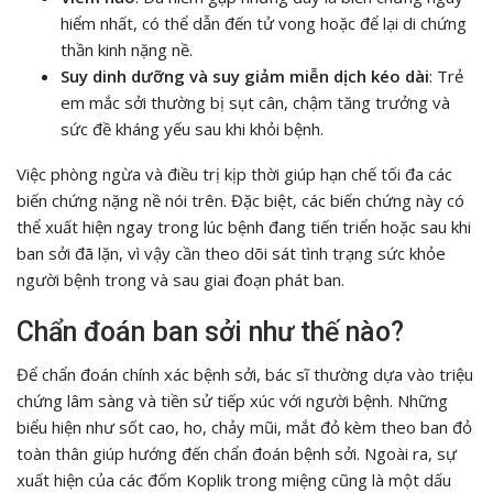
hiểm nhất, có thể dẫn đến tử vong hoặc để lại di chứng
thần kinh nặng nề.
Suy dinh dưỡng và suy giảm miễn dịch kéo dài
: Trẻ
em mắc sởi thường bị sụt cân, chậm tăng trưởng và
sức đề kháng yếu sau khi khỏi bệnh.
Việc phòng ngừa và điều trị kịp thời giúp hạn chế tối đa các
biến chứng nặng nề nói trên. Đặc biệt, các biến chứng này có
thể xuất hiện ngay trong lúc bệnh đang tiến triển hoặc sau khi
ban sởi đã lặn, vì vậy cần theo dõi sát tình trạng sức khỏe
người bệnh trong và sau giai đoạn phát ban.
Chẩn đoán ban sởi như thế nào?
Để chẩn đoán chính xác bệnh sởi, bác sĩ thường dựa vào triệu
chứng lâm sàng và tiền sử tiếp xúc với người bệnh. Những
biểu hiện như sốt cao, ho, chảy mũi, mắt đỏ kèm theo ban đỏ
toàn thân giúp hướng đến chẩn đoán bệnh sởi. Ngoài ra, sự
xuất hiện của các đốm Koplik trong miệng cũng là một dấu