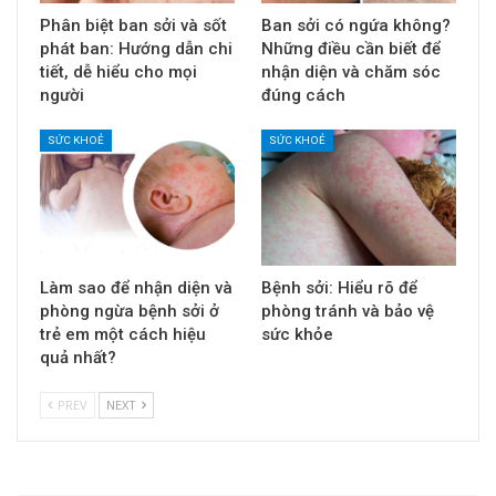
Phân biệt ban sởi và sốt
Ban sởi có ngứa không?
phát ban: Hướng dẫn chi
Những điều cần biết để
tiết, dễ hiểu cho mọi
nhận diện và chăm sóc
người
đúng cách
SỨC KHOẺ
SỨC KHOẺ
Làm sao để nhận diện và
Bệnh sởi: Hiểu rõ để
phòng ngừa bệnh sởi ở
phòng tránh và bảo vệ
trẻ em một cách hiệu
sức khỏe
quả nhất?
PREV
NEXT