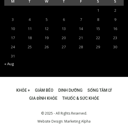
M
T
W
T
F
S
S
1
2
3
4
5
6
7
8
9
10
11
12
13
14
15
16
17
18
19
20
21
22
23
24
25
26
27
28
29
30
31
« Aug
KHỎE +
GIẢM BÉO
DINH DƯỠNG
SỐNG TÂM LÝ
GIA ĐÌNH KHỎE
THUỐC & SỨC KHỎE
© 2025 - All Rights Reserved.
Website Design:
Marketing Alpha