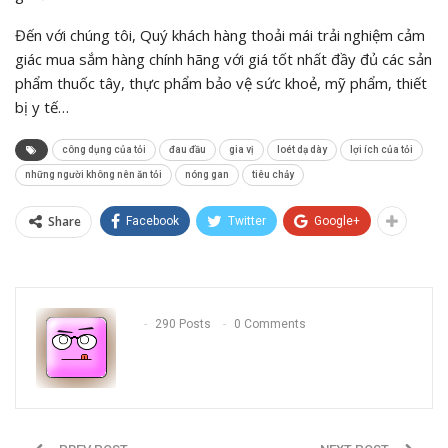
Đến với chúng tôi, Quý khách hàng thoải mái trải nghiệm cảm
giác mua sắm hàng chính hãng với giá tốt nhất đầy đủ các sản
phẩm thuốc tây, thực phẩm bảo vệ sức khoẻ, mỹ phẩm, thiết
bị y tế…
công dụng của tỏi
đau đầu
gia vị
loét dạ dày
lợi ích của tỏi
những người không nên ăn tỏi
nóng gan
tiêu chảy
Share
Facebook
Twitter
Google+
290 Posts
0 Comments