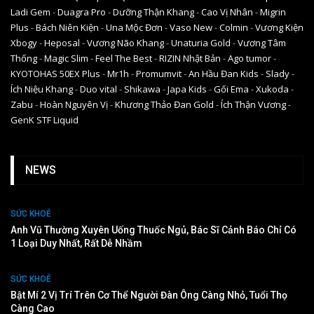
Ladi Gem
-
Duagra Pro
-
Dưỡng Thận Khang
-
Cao Vị Nhân
-
Migrin
Plus
-
Bách Niên Kiện
-
Una Mộc Đơn
-
Vaso New
-
Colmin
-
Vương Kiện
Xbogy
-
Heposal
-
Vương Não Khang
-
Unaturia Gold
-
Vương Tâm
Thống
-
Magic Slim
-
Feel The Best
-
RIZIN Nhật Bản
-
Ago tumor
-
KYOTOHAS 50EX Plus
-
Mr1h
-
Promumvit
-
An Hầu Đan Kids
-
Slady
-
Ích Niệu Khang
-
Duo vital
-
Shikawa
-
Japa Kids
-
Gối Ema
-
Xukoda
-
Zabu
-
Hoàn Nguyên Vị
-
Khương Thảo Đan Gold
-
Ích Thận Vương
-
GenK STF Liquid
NEWS
SỨC KHOẺ
Anh Vũ Thường Xuyên Uống Thuốc Ngủ, Bác Sĩ Cảnh Báo Chỉ Có
1 Loại Duy Nhất, Rất Dễ Nhầm
SỨC KHOẺ
Bật Mí 2 Vị Trí Trên Cơ Thể Người Đàn Ông Càng Nhỏ, Tuổi Thọ
Càng Cao