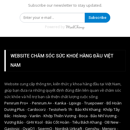
Subscribe our newsletter to stay updated.
Subscribe
Powered by
WEBSITE CHĂM SÓC SỨC KHOẺ HÀNG ĐẦU VIỆT
NAM
Website cung cấp thông tin, kiến thức y khoa hàng đầu tại Việt Nam,
giúp bạn đưa ra những quyết định đúng đắn liên quan về chăm sóc
sức khỏe và hỗ trợ bạn cải thiện chất lượng cuộc sống.
Penirum Pro+
-
Penirum A+
-
Kanka
-
Lipixgo
-
Truepower
-
Bổ Hoàn
Dương Plus
-
Cardocorz
-
Testoherb 1h
-
Bảo Khí Khang
-
Khớp Tây
Bắc
-
Hisleep
-
Varilin
-
Khớp Thiên Vương
-
Boca
-
Bảo Nhĩ Vương
-
Vương Bảo
-
GHV Ksol
-
Bảo Cốt Hoàn
-
Tiêu Bách Khang
-
OB New
-
Gastosic
-
OvaQ1
-
SpermQ
-
Nordisk Urkraft
-
Genshu
-
Menpro
-