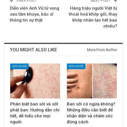
PREV POST
NEXT POST
Diễn viên Anh Vũ tử vong
Hàng triệu người Việt bị
sau tắm khuya, bác sĩ
thoái hoá khớp gối, thay
thông tin sự thật
khớp nhân tạo hết bao
nhiêu?
YOU MIGHT ALSO LIKE
More From Author
SỨC KHOẺ
SỨC KHOẺ
Phân biệt ban sởi và sốt
Ban sởi có ngứa không?
phát ban: Hướng dẫn chi
Những điều cần biết để
tiết, dễ hiểu cho mọi
nhận diện và chăm sóc
người
đúng cách