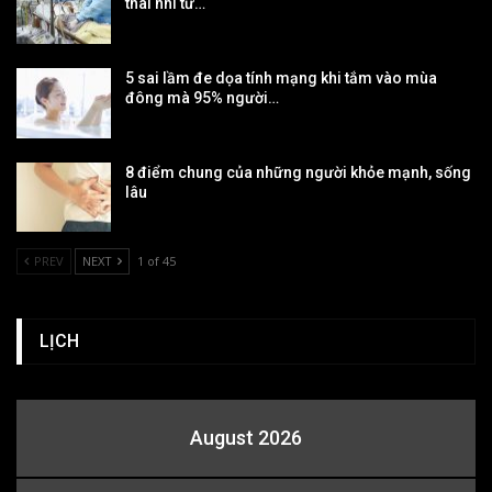
thai nhi tử…
5 sai lầm đe dọa tính mạng khi tắm vào mùa
đông mà 95% người…
8 điểm chung của những người khỏe mạnh, sống
lâu
PREV
NEXT
1 of 45
LỊCH
August 2026