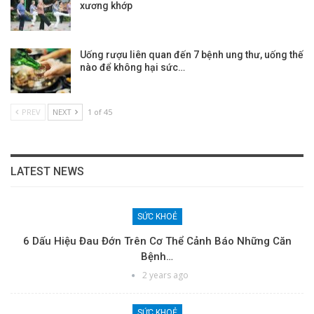
xương khớp
Uống rượu liên quan đến 7 bệnh ung thư, uống thế
nào để không hại sức…
PREV
NEXT
1 of 45
LATEST NEWS
SỨC KHOẺ
6 Dấu Hiệu Đau Đớn Trên Cơ Thể Cảnh Báo Những Căn
Bệnh…
2 years ago
SỨC KHOẺ