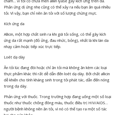
chàm… vì tỏi có chứa men alliin lyase gây kích ứng trên da.
Phản ứng dị ứng nhẹ cũng có thể xảy ra nếu bạn ăn quá nhiều
tỏi. Vì vậy, bạn chỉ nên ăn tỏi với số lượng chừng mực.
Kích ứng da
Allicin, một hợp chất sinh ra khi giã tỏi sống, có thể gây kích
ứng da rất mạnh (đỏ ửng, đau nhức, bỏng), nhất là khi làn da
nhạy cảm hoặc tiếp xúc trực tiếp.
Loét dạ dày
Ăn tỏi lúc đang đói hoặc chỉ ăn tỏi mà không ăn kèm các loại
thực phẩm khác thì rất dễ dẫn đến loét dạ dày. Bởi chất allicin
dễ khiến cho tính kháng sinh trong tỏi phát tác, dẫn đến nóng
trong dạ dày.
Phản ứng với thuốc. Trong trường hợp đang uống một số loại
thuốc như thuốc chống đông máu, thuốc điều trị HIV/AIDS…
người bệnh không nên ăn tỏi, vì nó có thể tạo ra một số tác