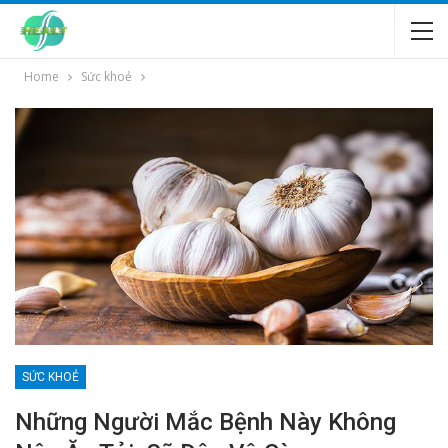
Home
Sức khoẻ
SỨC KHOẺ
Những Người Mắc Bệnh Này Không