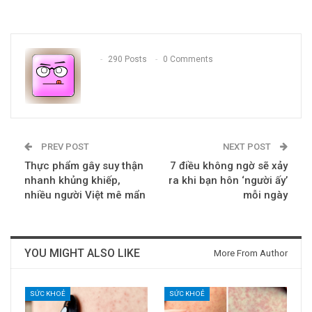
290 Posts
0 Comments
PREV POST
NEXT POST
Thực phẩm gây suy thận
7 điều không ngờ sẽ xảy
nhanh khủng khiếp,
ra khi bạn hôn ‘người ấy’
nhiều người Việt mê mẩn
mỗi ngày
YOU MIGHT ALSO LIKE
More From Author
SỨC KHOẺ
SỨC KHOẺ