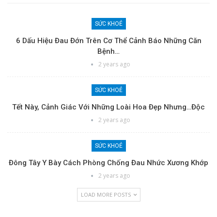
SỨC KHOẺ
6 Dấu Hiệu Đau Đớn Trên Cơ Thể Cảnh Báo Những Căn
Bệnh…
2 years ago
SỨC KHOẺ
Tết Này, Cảnh Giác Với Những Loài Hoa Đẹp Nhưng…độc
2 years ago
SỨC KHOẺ
Đông Tây Y Bày Cách Phòng Chống Đau Nhức Xương Khớp
2 years ago
LOAD MORE POSTS