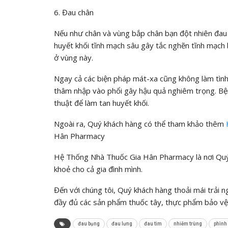
6. Đau chân
Nếu như chân và vùng bắp chân bạn đột nhiên đau 
huyết khối tĩnh mạch sâu gây tắc nghẽn tĩnh mạch
ở vùng này.
Ngay cả các biện pháp mát-xa cũng không làm tình
thâm nhập vào phổi gây hậu quả nghiêm trọng. Bệ
thuật để làm tan huyết khối.
Ngoài ra, Quý khách hàng có thể tham khảo thêm
Hân Pharmacy
Hệ Thống Nhà Thuốc Gia Hân Pharmacy là nơi Quý 
khoẻ cho cả gia đình mình.
Đến với chúng tôi, Quý khách hàng thoải mái trải 
đầy đủ các sản phẩm thuốc tây, thực phẩm bảo vệ 
đau bụng
đau lưng
đau tim
nhiễm trùng
phình