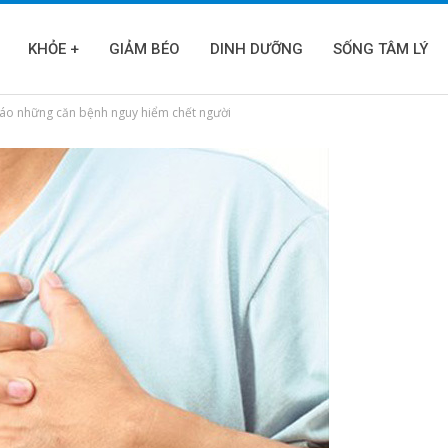
KHỎE +
GIẢM BÉO
DINH DƯỠNG
SỐNG TÂM LÝ
 báo những căn bệnh nguy hiểm chết người