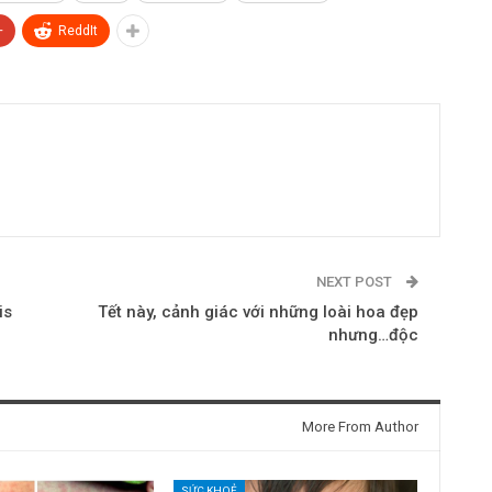
+
ReddIt
NEXT POST
is
Tết này, cảnh giác với những loài hoa đẹp
nhưng…độc
More From Author
SỨC KHOẺ