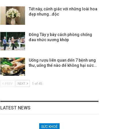
Tết này, cảnh giác với những loài hoa
đẹp nhưng…độc
Đông Tây y bày cách phòng chống
đau nhức xương khớp
Uống rượu liên quan đến 7 bệnh ung
thư, uống thế nào để không hại sức…
PREV
NEXT
1 of 45
LATEST NEWS
SỨC KHOẺ