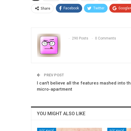
Share
Facebook
Twitter
Google
290 Posts
0 Comments
PREV POST
I can’t believe all the features mashed into th
micro-apartment
YOU MIGHT ALSO LIKE
SỨC KHOẺ
SỨC KHOẺ