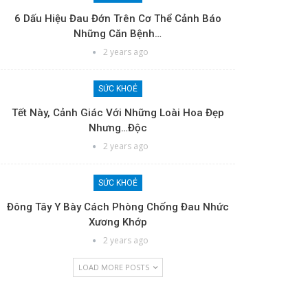
6 Dấu Hiệu Đau Đớn Trên Cơ Thể Cảnh Báo
Những Căn Bệnh…
2 years ago
SỨC KHOẺ
Tết Này, Cảnh Giác Với Những Loài Hoa Đẹp
Nhưng…độc
2 years ago
SỨC KHOẺ
Đông Tây Y Bày Cách Phòng Chống Đau Nhức
Xương Khớp
2 years ago
LOAD MORE POSTS