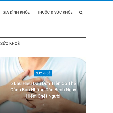
GIA ĐÌNH KHỎE
THUỐC & SỨC KHỎE
SỨC KHOẺ
SỨC KHOẺ
6 Dấu Hiệu Đau Đớn Trên Cơ Thể
Cảnh Báo Những Căn Bệnh Nguy
Hiểm Chết Người