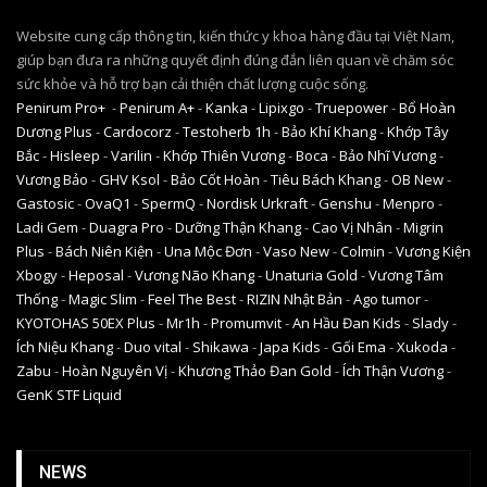
Website cung cấp thông tin, kiến thức y khoa hàng đầu tại Việt Nam,
giúp bạn đưa ra những quyết định đúng đắn liên quan về chăm sóc
sức khỏe và hỗ trợ bạn cải thiện chất lượng cuộc sống.
Penirum Pro+
-
Penirum A+
-
Kanka
-
Lipixgo
-
Truepower
-
Bổ Hoàn
Dương Plus
-
Cardocorz
-
Testoherb 1h
-
Bảo Khí Khang
-
Khớp Tây
Bắc
-
Hisleep
-
Varilin
-
Khớp Thiên Vương
-
Boca
-
Bảo Nhĩ Vương
-
Vương Bảo
-
GHV Ksol
-
Bảo Cốt Hoàn
-
Tiêu Bách Khang
-
OB New
-
Gastosic
-
OvaQ1
-
SpermQ
-
Nordisk Urkraft
-
Genshu
-
Menpro
-
Ladi Gem
-
Duagra Pro
-
Dưỡng Thận Khang
-
Cao Vị Nhân
-
Migrin
Plus
-
Bách Niên Kiện
-
Una Mộc Đơn
-
Vaso New
-
Colmin
-
Vương Kiện
Xbogy
-
Heposal
-
Vương Não Khang
-
Unaturia Gold
-
Vương Tâm
Thống
-
Magic Slim
-
Feel The Best
-
RIZIN Nhật Bản
-
Ago tumor
-
KYOTOHAS 50EX Plus
-
Mr1h
-
Promumvit
-
An Hầu Đan Kids
-
Slady
-
Ích Niệu Khang
-
Duo vital
-
Shikawa
-
Japa Kids
-
Gối Ema
-
Xukoda
-
Zabu
-
Hoàn Nguyên Vị
-
Khương Thảo Đan Gold
-
Ích Thận Vương
-
GenK STF Liquid
NEWS