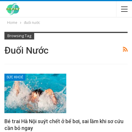
Home
đuối nước
Browsing Tag
Đuối Nước
SỨC KHOẺ
Bé trai Hà Nội suýt chết ở bể bơi, sai lầm khi sơ cứu
cần bỏ ngay