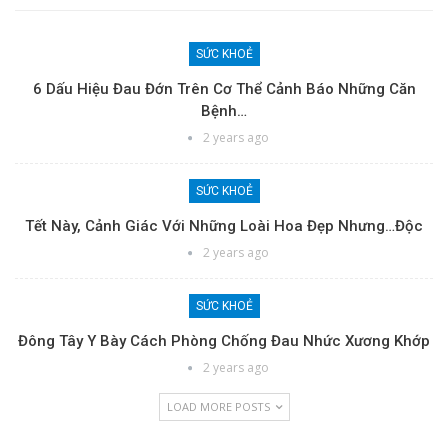
SỨC KHOẺ
6 Dấu Hiệu Đau Đớn Trên Cơ Thể Cảnh Báo Những Căn
Bệnh…
2 years ago
SỨC KHOẺ
Tết Này, Cảnh Giác Với Những Loài Hoa Đẹp Nhưng…độc
2 years ago
SỨC KHOẺ
Đông Tây Y Bày Cách Phòng Chống Đau Nhức Xương Khớp
2 years ago
LOAD MORE POSTS