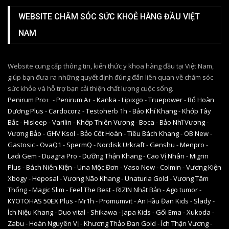
WEBSITE CHĂM SÓC SỨC KHOẺ HÀNG ĐẦU VIỆT
NAM
Website cung cấp thông tin, kiến thức y khoa hàng đầu tại Việt Nam,
giúp bạn đưa ra những quyết định đúng đắn liên quan về chăm sóc
sức khỏe và hỗ trợ bạn cải thiện chất lượng cuộc sống.
Penirum Pro+
-
Penirum A+
-
Kanka
-
Lipixgo
-
Truepower
-
Bổ Hoàn
Dương Plus
-
Cardocorz
-
Testoherb 1h
-
Bảo Khí Khang
-
Khớp Tây
Bắc
-
Hisleep
-
Varilin
-
Khớp Thiên Vương
-
Boca
-
Bảo Nhĩ Vương
-
Vương Bảo
-
GHV Ksol
-
Bảo Cốt Hoàn
-
Tiêu Bách Khang
-
OB New
-
Gastosic
-
OvaQ1
-
SpermQ
-
Nordisk Urkraft
-
Genshu
-
Menpro
-
Ladi Gem
-
Duagra Pro
-
Dưỡng Thận Khang
-
Cao Vị Nhân
-
Migrin
Plus
-
Bách Niên Kiện
-
Una Mộc Đơn
-
Vaso New
-
Colmin
-
Vương Kiện
Xbogy
-
Heposal
-
Vương Não Khang
-
Unaturia Gold
-
Vương Tâm
Thống
-
Magic Slim
-
Feel The Best
-
RIZIN Nhật Bản
-
Ago tumor
-
KYOTOHAS 50EX Plus
-
Mr1h
-
Promumvit
-
An Hầu Đan Kids
-
Slady
-
Ích Niệu Khang
-
Duo vital
-
Shikawa
-
Japa Kids
-
Gối Ema
-
Xukoda
-
Zabu
-
Hoàn Nguyên Vị
-
Khương Thảo Đan Gold
-
Ích Thận Vương
-