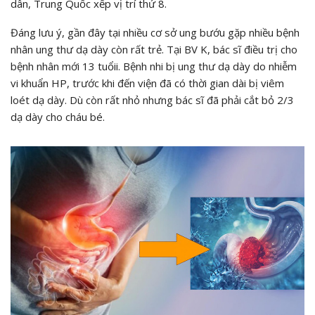
dân, Trung Quốc xếp vị trí thứ 8.
Đáng lưu ý, gần đây tại nhiều cơ sở ung bướu gặp nhiều bệnh
nhân ung thư dạ dày còn rất trẻ. Tại BV K, bác sĩ điều trị cho
bệnh nhân mới 13 tuổii. Bệnh nhi bị ung thư dạ dày do nhiễm
vi khuẩn HP, trước khi đến viện đã có thời gian dài bị viêm
loét dạ dày. Dù còn rất nhỏ nhưng bác sĩ đã phải cắt bỏ 2/3
dạ dày cho cháu bé.