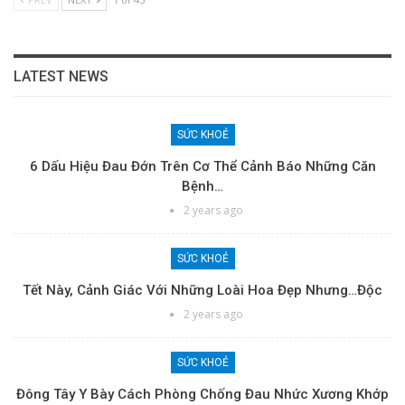
LATEST NEWS
SỨC KHOẺ
6 Dấu Hiệu Đau Đớn Trên Cơ Thể Cảnh Báo Những Căn
Bệnh…
2 years ago
SỨC KHOẺ
Tết Này, Cảnh Giác Với Những Loài Hoa Đẹp Nhưng…độc
2 years ago
SỨC KHOẺ
Đông Tây Y Bày Cách Phòng Chống Đau Nhức Xương Khớp