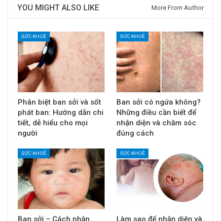
YOU MIGHT ALSO LIKE
More From Author
SỨC KHOẺ
SỨC KHOẺ
Phân biệt ban sởi và sốt
Ban sởi có ngứa không?
phát ban: Hướng dẫn chi
Những điều cần biết để
tiết, dễ hiểu cho mọi
nhận diện và chăm sóc
người
đúng cách
SỨC KHOẺ
SỨC KHOẺ
Ban sởi – Cách nhận
Làm sao để nhận diện và