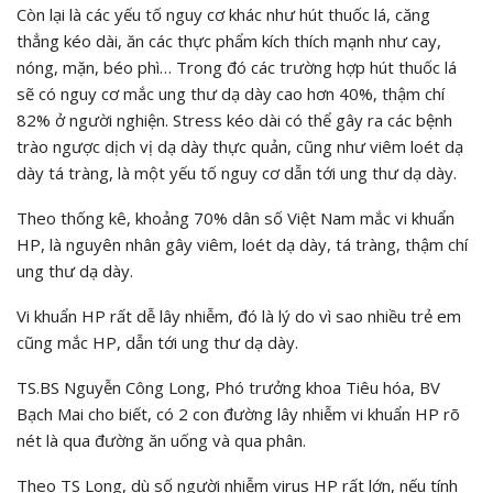
Còn lại là các yếu tố nguy cơ khác như hút thuốc lá, căng
thẳng kéo dài, ăn các thực phẩm kích thích mạnh như cay,
nóng, mặn, béo phì… Trong đó các trường hợp hút thuốc lá
sẽ có nguy cơ mắc ung thư dạ dày cao hơn 40%, thậm chí
82% ở người nghiện. Stress kéo dài có thể gây ra các bệnh
trào ngược dịch vị dạ dày thực quản, cũng như viêm loét dạ
dày tá tràng, là một yếu tố nguy cơ dẫn tới ung thư dạ dày.
Theo thống kê, khoảng 70% dân số Việt Nam mắc vi khuẩn
HP, là nguyên nhân gây viêm, loét dạ dày, tá tràng, thậm chí
ung thư dạ dày.
Vi khuẩn HP rất dễ lây nhiễm, đó là lý do vì sao nhiều trẻ em
cũng mắc HP, dẫn tới ung thư dạ dày.
TS.BS Nguyễn Công Long, Phó trưởng khoa Tiêu hóa, BV
Bạch Mai cho biết, có 2 con đường lây nhiễm vi khuẩn HP rõ
nét là qua đường ăn uống và qua phân.
Theo TS Long, dù số người nhiễm virus HP rất lớn, nếu tính