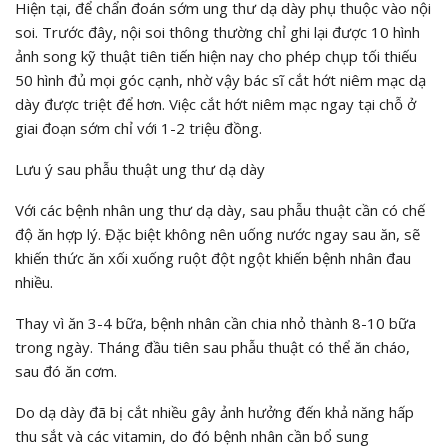
Hiện tại, để chẩn đoán sớm ung thư dạ dày phụ thuộc vào nội
soi. Trước đây, nội soi thông thường chỉ ghi lại được 10 hình
ảnh song kỹ thuật tiên tiến hiện nay cho phép chụp tối thiếu
50 hình đủ mọi góc cạnh, nhờ vậy bác sĩ cắt hớt niêm mạc dạ
dày được triệt để hơn. Việc cắt hớt niêm mạc ngay tại chỗ ở
giai đoạn sớm chỉ với 1-2 triệu đồng.
Lưu ý sau phẫu thuật ung thư dạ dày
Với các bệnh nhân ung thư dạ dày, sau phẫu thuật cần có chế
độ ăn hợp lý. Đặc biệt không nên uống nước ngay sau ăn, sẽ
khiến thức ăn xối xuống ruột đột ngột khiến bệnh nhân đau
nhiều.
Thay vì ăn 3-4 bữa, bệnh nhân cần chia nhỏ thành 8-10 bữa
trong ngày. Tháng đầu tiên sau phẫu thuật có thể ăn cháo,
sau đó ăn cơm.
Do dạ dày đã bị cắt nhiều gây ảnh hưởng đến khả năng hấp
thu sắt và các vitamin, do đó bệnh nhân cần bổ sung