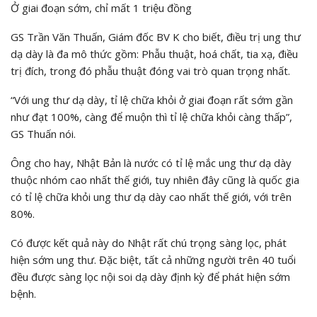
Ở giai đoạn sớm, chỉ mất 1 triệu đồng
GS Trần Văn Thuấn, Giám đốc BV K cho biết, điều trị ung thư
dạ dày là đa mô thức gồm: Phẫu thuật, hoá chất, tia xạ, điều
trị đích, trong đó phẫu thuật đóng vai trò quan trọng nhất.
“Với ung thư dạ dày, tỉ lệ chữa khỏi ở giai đoạn rất sớm gần
như đạt 100%, càng để muộn thì tỉ lệ chữa khỏi càng thấp”,
GS Thuấn nói.
Ông cho hay, Nhật Bản là nước có tỉ lệ mắc ung thư dạ dày
thuộc nhóm cao nhất thế giới, tuy nhiên đây cũng là quốc gia
có tỉ lệ chữa khỏi ung thư dạ dày cao nhất thế giới, với trên
80%.
Có được kết quả này do Nhật rất chú trọng sàng lọc, phát
hiện sớm ung thư. Đặc biệt, tất cả những người trên 40 tuổi
đều được sàng lọc nội soi dạ dày định kỳ để phát hiện sớm
bệnh.