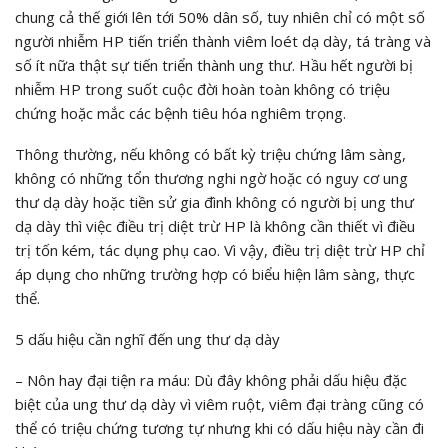
chung cả thế giới lên tới 50% dân số, tuy nhiên chỉ có một số
người nhiễm HP tiến triển thành viêm loét dạ dày, tá tràng và
số ít nữa thật sự tiến triển thành ung thư. Hầu hết người bị
nhiễm HP trong suốt cuộc đời hoàn toàn không có triệu
chứng hoặc mắc các bệnh tiêu hóa nghiêm trọng.
Thông thường, nếu không có bất kỳ triệu chứng lâm sàng,
không có những tổn thương nghi ngờ hoặc có nguy cơ ung
thư dạ dày hoặc tiền sử gia đình không có người bị ung thư
dạ dày thì việc điều trị diệt trừ HP là không cần thiết vì điều
trị tốn kém, tác dụng phụ cao. Vì vậy, điều trị diệt trừ HP chỉ
áp dụng cho những trường hợp có biểu hiện lâm sàng, thực
thể.
5 dấu hiệu cần nghĩ đến ung thư dạ dày
– Nôn hay đại tiện ra máu: Dù đây không phải dấu hiệu đặc
biệt của ung thư dạ dày vì viêm ruột, viêm đại tràng cũng có
thể có triệu chứng tương tự nhưng khi có dấu hiệu này cần đi