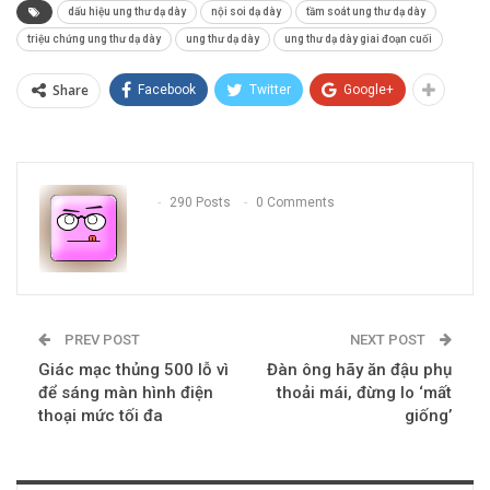
dấu hiệu ung thư dạ dày
nội soi dạ dày
tầm soát ung thư dạ dày
triệu chứng ung thư dạ dày
ung thư dạ dày
ung thư dạ dày giai đoạn cuối
Share
Facebook
Twitter
Google+
290 Posts
0 Comments
PREV POST
NEXT POST
Giác mạc thủng 500 lỗ vì
Đàn ông hãy ăn đậu phụ
để sáng màn hình điện
thoải mái, đừng lo ‘mất
thoại mức tối đa
giống’