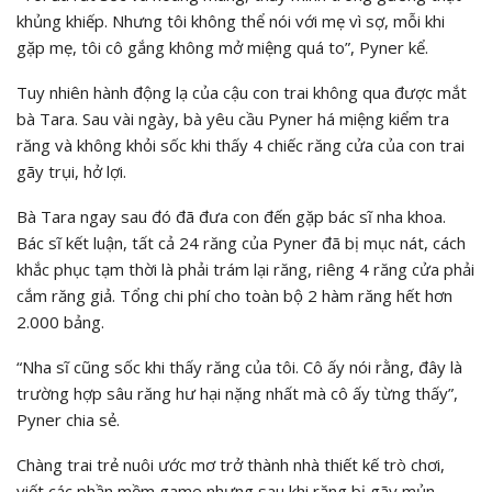
khủng khiếp. Nhưng tôi không thể nói với mẹ vì sợ, mỗi khi
gặp mẹ, tôi cô gắng không mở miệng quá to”, Pyner kể.
Tuy nhiên hành động lạ của cậu con trai không qua được mắt
bà Tara. Sau vài ngày, bà yêu cầu Pyner há miệng kiểm tra
răng và không khỏi sốc khi thấy 4 chiếc răng cửa của con trai
gãy trụi, hở lợi.
Bà Tara ngay sau đó đã đưa con đến gặp bác sĩ nha khoa.
Bác sĩ kết luận, tất cả 24 răng của Pyner đã bị mục nát, cách
khắc phục tạm thời là phải trám lại răng, riêng 4 răng cửa phải
cắm răng giả. Tổng chi phí cho toàn bộ 2 hàm răng hết hơn
2.000 bảng.
“Nha sĩ cũng sốc khi thấy răng của tôi. Cô ấy nói rằng, đây là
trường hợp sâu răng hư hại nặng nhất mà cô ấy từng thấy”,
Pyner chia sẻ.
Chàng trai trẻ nuôi ước mơ trở thành nhà thiết kế trò chơi,
viết các phần mềm game nhưng sau khi răng bị gãy mủn,