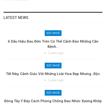
LATEST NEWS
SỨC KHOẺ
6 Dấu Hiệu Đau Đớn Trên Cơ Thể Cảnh Báo Những Căn
Bệnh…
2 years ago
SỨC KHOẺ
Tết Này, Cảnh Giác Với Những Loài Hoa Đẹp Nhưng…độc
2 years ago
SỨC KHOẺ
Đông Tây Y Bày Cách Phòng Chống Đau Nhức Xương Khớp