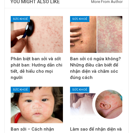
YOU MIGHT ALSO LIKE
More From Author
SỨC KHOẺ
SỨC KHOẺ
Phân biệt ban sởi và sốt
Ban sởi có ngứa không?
phát ban: Hướng dẫn chi
Những điều cần biết để
tiết, dễ hiểu cho mọi
nhận diện và chăm sóc
người
đúng cách
SỨC KHOẺ
SỨC KHOẺ
Ban sởi – Cách nhận
Làm sao để nhận diện và