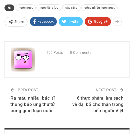
nước ngọt
nước tăng lực
sâu răng
uống nhiều nước ngọt
Share
Facebook
Twitter
Google+
290 Posts
0 Comments
PREV POST
NEXT POST
Ra máu nhiều, bác sĩ
6 thực phẩm làm sạch
thông báo ung thư tử
và đại bổ cho thận trong
cung giai đoạn cuối
bếp người Việt