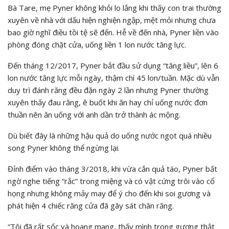
Bà Tare, mẹ Pyner không khỏi lo lắng khi thấy con trai thường
xuyên về nhà với dấu hiện nghiện ngập, mệt mỏi nhưng chưa
bao giờ nghĩ điều tồi tệ sẽ đến. Hễ về đến nhà, Pyner liền vào
phòng đóng chặt cửa, uống liền 1 lon nước tăng lực.
Đến tháng 12/2017, Pyner bắt đầu sử dụng “tăng liều”, lên 6
lon nước tăng lực mỗi ngày, thậm chí 45 lon/tuần. Mặc dù vẫn
duy trì đánh răng đều đặn ngày 2 lần nhưng Pyner thường
xuyên thấy đau răng, ê buốt khi ăn hay chỉ uống nước đơn
thuần nên ăn uống với anh dần trở thành ác mộng.
Dù biết đây là những hậu quả do uống nước ngọt quá nhiều
song Pyner không thể ngừng lại.
Đỉnh điểm vào tháng 3/2018, khi vừa cắn quả táo, Pyner bất
ngờ nghe tiếng “rắc” trong miệng và có vật cứng trôi vào cổ
họng nhưng không mảy may để ý cho đến khi soi gương và
phát hiện 4 chiếc răng cửa đã gãy sát chân răng.
“Tôi đã rất sốc và hoang mang, thấy mình trong gương thật