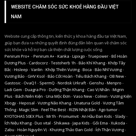
WEBSITE CHĂM SÓC SỨC KHOẺ HÀNG ĐẦU VIỆT
NAM
Website cung cấp thông tin, kiến thức y khoa hàng đầu tại Việt Nam,
giúp bạn đưa ra những quyết định đúng đắn liên quan về chăm sóc
sức khỏe và hỗ trợ bạn cải thiện chất lượng cuộc sống.
Penirum Pro+
-
Penirum A+
-
Kanka
-
Lipixgo
-
Truepower
-
Bổ Hoàn
Dương Plus
-
Cardocorz
-
Testoherb 1h
-
Bảo Khí Khang
-
Khớp Tây
Bắc
-
Hisleep
-
Varilin
-
Khớp Thiên Vương
-
Boca
-
Bảo Nhĩ Vương
-
Vương Bảo
-
GHV Ksol
-
Bảo Cốt Hoàn
-
Tiêu Bách Khang
-
OB New
-
Gastosic
-
OvaQ1
-
SpermQ
-
Nordisk Urkraft
-
Genshu
-
Menpro
-
Ladi Gem
-
Duagra Pro
-
Dưỡng Thận Khang
-
Cao Vị Nhân
-
Migrin
Plus
-
Bách Niên Kiện
-
Una Mộc Đơn
-
Vaso New
-
Colmin
-
Vương Kiện
Xbogy
-
Heposal
-
Vương Não Khang
-
Unaturia Gold
-
Vương Tâm
Thống
-
Magic Slim
-
Feel The Best
-
RIZIN Nhật Bản
-
Ago tumor
-
KYOTOHAS 50EX Plus
-
Mr1h
-
Promumvit
-
An Hầu Đan Kids
-
Slady
-
Ích Niệu Khang
-
Duo vital
-
Shikawa
-
Japa Kids
-
Gối Ema
-
Xukoda
-
Zabu
-
Hoàn Nguyên Vị
-
Khương Thảo Đan Gold
-
Ích Thận Vương
-