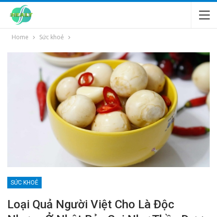
Home
Sức khoẻ
SỨC KHOẺ
Loại Quả Người Việt Cho Là Độc