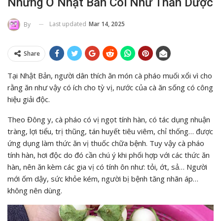
Nhưng Ở Nhật Bản Coi Như Thần Dược
Last updated
Mar 14, 2025
By
Share
Tại Nhật Bản, người dân thích ăn món cà pháo muối xổi vì cho
rằng ăn như vậy có ích cho tỳ vị, nước của cà ăn sống có công
hiệu giải độc.
Theo Đông y, cà pháo có vị ngọt tính hàn, có tác dụng nhuận
tràng, lợi tiểu, trị thũng, tán huyết tiêu viêm, chỉ thống… được
ứng dụng làm thức ăn vị thuốc chữa bệnh. Tuy vậy cà pháo
tính hàn, hơi độc do đó cần chú ý khi phối hợp với các thức ăn
hàn, nên ăn kèm các gia vị có tính ôn như: tỏi, ớt, sả… Người
mới ốm dậy, sức khỏe kém, người bị bệnh tăng nhãn áp…
không nên dùng.