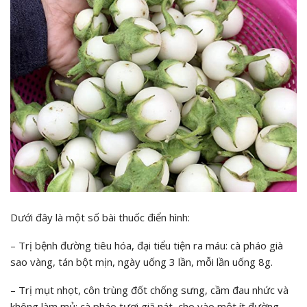
Dưới đây là một số bài thuốc điển hình:
– Trị bệnh đường tiêu hóa, đại tiểu tiện ra máu:
cà pháo già
sao vàng, tán bột mịn, ngày uống 3 lần, mỗi lần uống 8g.
– Trị mụt nhọt, côn trùng đốt chống sưng, cầm đau nhức và
không làm mủ:
cà pháo tươi giã nát, cho vào một ít đường