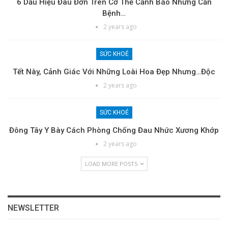
6 Dấu Hiệu Đau Đớn Trên Cơ Thể Cảnh Báo Những Căn
Bệnh…
2 years ago
SỨC KHOẺ
Tết Này, Cảnh Giác Với Những Loài Hoa Đẹp Nhưng…độc
2 years ago
SỨC KHOẺ
Đông Tây Y Bày Cách Phòng Chống Đau Nhức Xương Khớp
2 years ago
LOAD MORE POSTS
NEWSLETTER