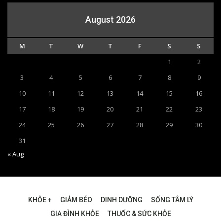
August 2026
M
T
W
T
F
S
S
1
2
3
4
5
6
7
8
9
10
11
12
13
14
15
16
17
18
19
20
21
22
23
24
25
26
27
28
29
30
31
« Aug
KHỎE +
GIẢM BÉO
DINH DƯỠNG
SỐNG TÂM LÝ
GIA ĐÌNH KHỎE
THUỐC & SỨC KHỎE