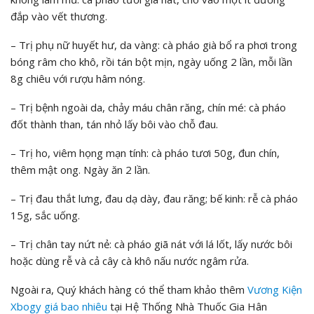
đắp vào vết thương.
– Trị phụ nữ huyết hư, da vàng:
cà pháo già bổ ra phơi trong
bóng râm cho khô, rồi tán bột mịn, ngày uống 2 lần, mỗi lần
8g chiêu với rượu hâm nóng.
– Trị bệnh ngoài da, chảy máu chân răng, chín mé:
cà pháo
đốt thành than, tán nhỏ lấy bôi vào chỗ đau.
– Trị ho, viêm họng mạn tính:
cà pháo tươi 50g, đun chín,
thêm mật ong. Ngày ăn 2 lần.
– Trị đau thắt lưng, đau dạ dày, đau răng; bế kinh:
rễ cà pháo
15g, sắc uống.
– Trị chân tay nứt nẻ:
cà pháo giã nát với lá lốt, lấy nước bôi
hoặc dùng rễ và cả cây cà khô nấu nước ngâm rửa.
Ngoài ra, Quý khách hàng có thể tham khảo thêm
Vương Kiện
Xbogy
giá bao nhiêu
tại Hệ Thống Nhà Thuốc Gia Hân