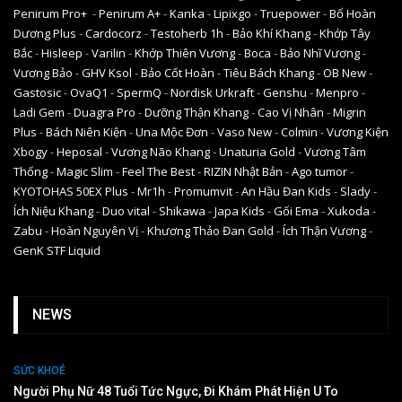
Penirum Pro+
-
Penirum A+
-
Kanka
-
Lipixgo
-
Truepower
-
Bổ Hoàn
Dương Plus
-
Cardocorz
-
Testoherb 1h
-
Bảo Khí Khang
-
Khớp Tây
Bắc
-
Hisleep
-
Varilin
-
Khớp Thiên Vương
-
Boca
-
Bảo Nhĩ Vương
-
Vương Bảo
-
GHV Ksol
-
Bảo Cốt Hoàn
-
Tiêu Bách Khang
-
OB New
-
Gastosic
-
OvaQ1
-
SpermQ
-
Nordisk Urkraft
-
Genshu
-
Menpro
-
Ladi Gem
-
Duagra Pro
-
Dưỡng Thận Khang
-
Cao Vị Nhân
-
Migrin
Plus
-
Bách Niên Kiện
-
Una Mộc Đơn
-
Vaso New
-
Colmin
-
Vương Kiện
Xbogy
-
Heposal
-
Vương Não Khang
-
Unaturia Gold
-
Vương Tâm
Thống
-
Magic Slim
-
Feel The Best
-
RIZIN Nhật Bản
-
Ago tumor
-
KYOTOHAS 50EX Plus
-
Mr1h
-
Promumvit
-
An Hầu Đan Kids
-
Slady
-
Ích Niệu Khang
-
Duo vital
-
Shikawa
-
Japa Kids
-
Gối Ema
-
Xukoda
-
Zabu
-
Hoàn Nguyên Vị
-
Khương Thảo Đan Gold
-
Ích Thận Vương
-
GenK STF Liquid
NEWS
SỨC KHOẺ
Người Phụ Nữ 48 Tuổi Tức Ngực, Đi Khám Phát Hiện U To