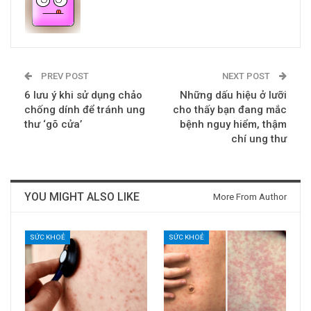
PREV POST
NEXT POST
6 lưu ý khi sử dụng chảo
Những dấu hiệu ở lưỡi
chống dính để tránh ung
cho thấy bạn đang mắc
thư ‘gõ cửa’
bệnh nguy hiểm, thậm
chí ung thư
YOU MIGHT ALSO LIKE
More From Author
SỨC KHOẺ
SỨC KHOẺ