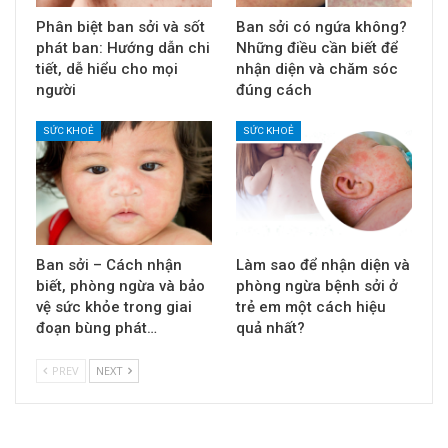
Phân biệt ban sởi và sốt
Ban sởi có ngứa không?
phát ban: Hướng dẫn chi
Những điều cần biết để
tiết, dễ hiểu cho mọi
nhận diện và chăm sóc
người
đúng cách
SỨC KHOẺ
SỨC KHOẺ
Ban sởi – Cách nhận
Làm sao để nhận diện và
biết, phòng ngừa và bảo
phòng ngừa bệnh sởi ở
vệ sức khỏe trong giai
trẻ em một cách hiệu
đoạn bùng phát…
quả nhất?
PREV
NEXT