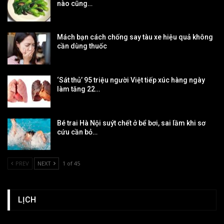
nào cũng…
Mách bạn cách chống say tàu xe hiệu quả không
cần dùng thuốc
‘Sát thủ’ 95 triệu người Việt tiếp xúc hàng ngày
làm tăng 22…
Bé trai Hà Nội suýt chết ở bể bơi, sai lầm khi sơ
cứu cần bỏ…
PREV
NEXT
1 of 45
LỊCH