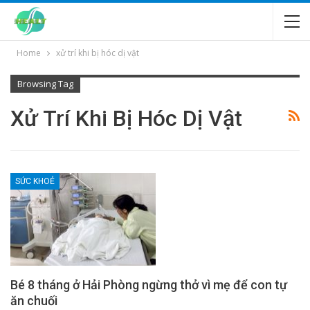
Home
xử trí khi bị hóc dị vật
Browsing Tag
Xử Trí Khi Bị Hóc Dị Vật
SỨC KHOẺ
Bé 8 tháng ở Hải Phòng ngừng thở vì mẹ để con tự
ăn chuối