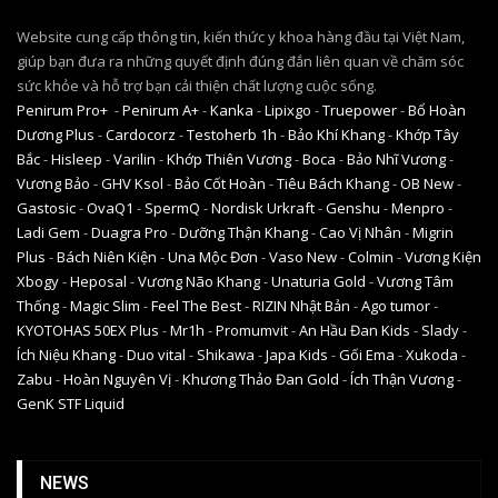
Website cung cấp thông tin, kiến thức y khoa hàng đầu tại Việt Nam,
giúp bạn đưa ra những quyết định đúng đắn liên quan về chăm sóc
sức khỏe và hỗ trợ bạn cải thiện chất lượng cuộc sống.
Penirum Pro+
-
Penirum A+
-
Kanka
-
Lipixgo
-
Truepower
-
Bổ Hoàn
Dương Plus
-
Cardocorz
-
Testoherb 1h
-
Bảo Khí Khang
-
Khớp Tây
Bắc
-
Hisleep
-
Varilin
-
Khớp Thiên Vương
-
Boca
-
Bảo Nhĩ Vương
-
Vương Bảo
-
GHV Ksol
-
Bảo Cốt Hoàn
-
Tiêu Bách Khang
-
OB New
-
Gastosic
-
OvaQ1
-
SpermQ
-
Nordisk Urkraft
-
Genshu
-
Menpro
-
Ladi Gem
-
Duagra Pro
-
Dưỡng Thận Khang
-
Cao Vị Nhân
-
Migrin
Plus
-
Bách Niên Kiện
-
Una Mộc Đơn
-
Vaso New
-
Colmin
-
Vương Kiện
Xbogy
-
Heposal
-
Vương Não Khang
-
Unaturia Gold
-
Vương Tâm
Thống
-
Magic Slim
-
Feel The Best
-
RIZIN Nhật Bản
-
Ago tumor
-
KYOTOHAS 50EX Plus
-
Mr1h
-
Promumvit
-
An Hầu Đan Kids
-
Slady
-
Ích Niệu Khang
-
Duo vital
-
Shikawa
-
Japa Kids
-
Gối Ema
-
Xukoda
-
Zabu
-
Hoàn Nguyên Vị
-
Khương Thảo Đan Gold
-
Ích Thận Vương
-
GenK STF Liquid
NEWS