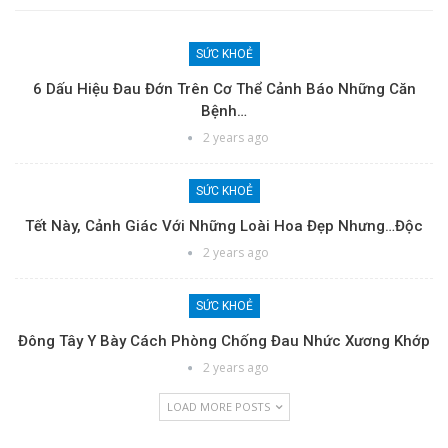
SỨC KHOẺ
6 Dấu Hiệu Đau Đớn Trên Cơ Thể Cảnh Báo Những Căn
Bệnh…
2 years ago
SỨC KHOẺ
Tết Này, Cảnh Giác Với Những Loài Hoa Đẹp Nhưng…độc
2 years ago
SỨC KHOẺ
Đông Tây Y Bày Cách Phòng Chống Đau Nhức Xương Khớp
2 years ago
LOAD MORE POSTS