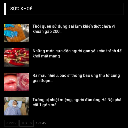
SỨC KHOẺ
Thói quen sử dụng sai lầm khiến thớt chứa vi
khuẩn gấp 200…
Những món cực độc người gan yếu cần tránh để
khỏi mất mạng
Ra máu nhiều, bác sĩ thông báo ung thư tử cung
giai đoạn…
Tưởng bị nhiệt miệng, người đàn ông Hà Nội phải
cắt 1 góc má…
PREV
NEXT
1 of 45