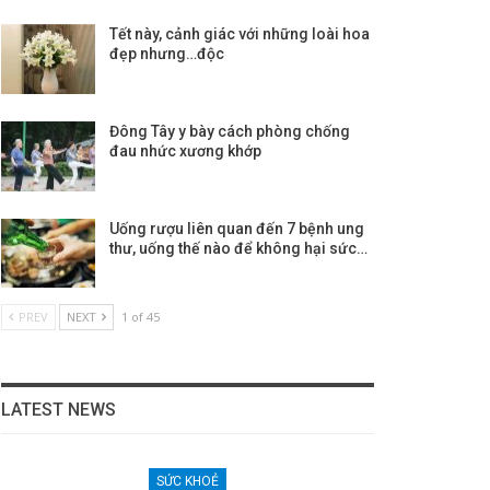
Tết này, cảnh giác với những loài hoa
đẹp nhưng…độc
Đông Tây y bày cách phòng chống
đau nhức xương khớp
Uống rượu liên quan đến 7 bệnh ung
thư, uống thế nào để không hại sức…
PREV
NEXT
1 of 45
LATEST NEWS
SỨC KHOẺ