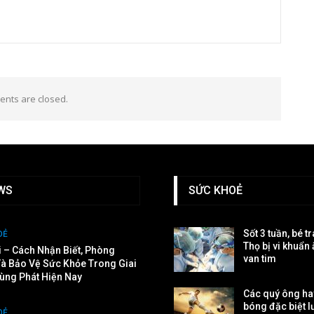
nts are closed.
WS
SỨC KHOẺ
Sốt 3 tuần, bé t
OẺ
Thọ bị vi khuẩn
i – Cách Nhận Biết, Phòng
van tim
à Bảo Vệ Sức Khỏe Trong Giai
ùng Phát Hiện Nay
Các quý ông ha
bóng đặc biệt l
OẺ