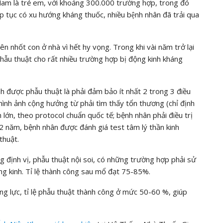
am là trẻ em, với khoảng 300.000 trường hợp, trong đó
́p tục có xu hướng kháng thuốc, nhiều bệnh nhân đã trải qua
nên nhốt con ở nhà vì hết hy vọng. Trong khi vài năm trở lại
phẫu thuật cho rất nhiều trường hợp bị động kinh kháng
h được phẫu thuật là phải đảm bảo ít nhất 2 trong 3 điều
hình ảnh cộng hưởng từ phải tìm thấy tổn thương (chỉ định
lớn, theo protocol chuẩn quốc tế; bệnh nhân phải điều trị
2 năm, bệnh nhân được đánh giá test tâm lý thần kinh
thuật.
ng định vị, phẫu thuật nội soi, có những trường hợp phải sử
ng kinh. Tỉ lệ thành công sau mổ đạt 75-85%.
ng lực, tỉ lệ phẫu thuật thành công ở mức 50-60 %, giúp