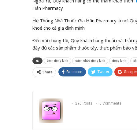
Ngoài ra, Quý khách hàng có thể tham khảo thêm
Hân Pharmacy
Hệ Thống Nhà Thuốc Gia Hân Pharmacy là nơi Quý 
khoẻ cho cả gia đình mình.
Đến với chúng tôi, Quý khách hàng thoải mái trải 
đầy đủ các sản phẩm thuốc tây, thực phẩm bảo vệ 
bệnh động kinh
cách chữa động kinh
động kinh
ph
Share
Facebook
Twitter
Google
290 Posts
0 Comments