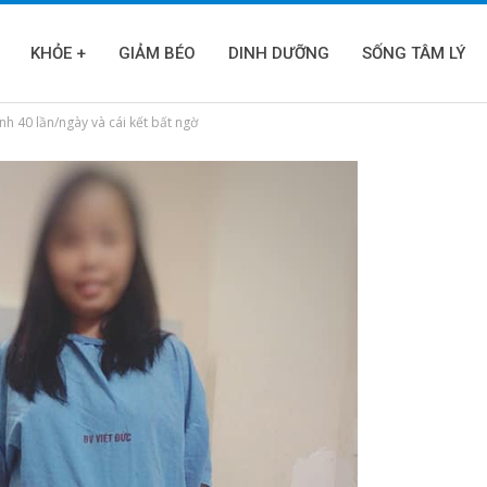
KHỎE +
GIẢM BÉO
DINH DƯỠNG
SỐNG TÂM LÝ
nh 40 lần/ngày và cái kết bất ngờ