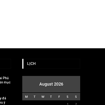
LỊCH
rai Phú
 ăn mục
August 2026
M
T
W
T
F
S
S
y đá
ưu ý
1
2