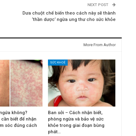
NEXT POST
Dưa chuột chế biến theo cách này sẽ thành
‘thần dược’ ngừa ung thư cho sức khỏe
More From Author
SỨC KHOẺ
 ngứa không?
Ban sởi – Cách nhận biết,
 cần biết để nhận
phòng ngừa và bảo vệ sức
ăm sóc đúng cách
khỏe trong giai đoạn bùng
phát…