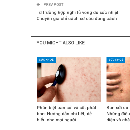
PREV POST
Từ trường hợp nghi tử vong do sốc nhiệt:
Chuyên gia chỉ cách sơ cứu đúng cách
YOU MIGHT ALSO LIKE
SỨC KHOẺ
SỨC KHOẺ
Phân biệt ban sởi và sốt phát
Ban sởi có
ban: Hướng dẫn chi tiết, dễ
Những điều
hiểu cho mọi người
diện và ch