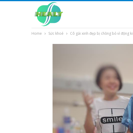
Home
Sức khoẻ
Cô gái xinh đẹp bị chồng bỏ vì động ki