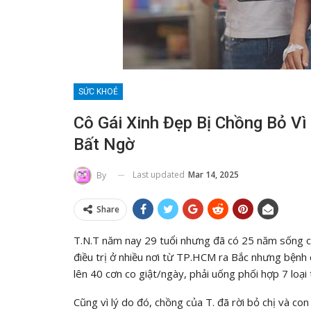
SỨC KHOẺ
Cô Gái Xinh Đẹp Bị Chồng Bỏ Vì
Bất Ngờ
Last updated
Mar 14, 2025
By
Share
T.N.T năm nay 29 tuổi nhưng đã có 25 năm sống ch
điều trị ở nhiều nơi từ TP.HCM ra Bắc nhưng bệnh ch
lên 40 cơn co giật/ngày, phải uống phối hợp 7 loạ
Cũng vì lý do đó, chồng của T. đã rời bỏ chị và co