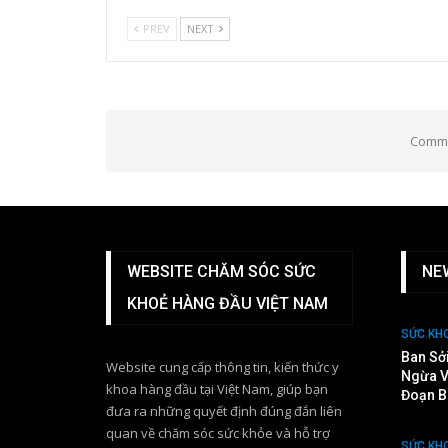
PREV
NEXT
Comme
WEBSITE CHĂM SÓC SỨC
NE
KHOẺ HÀNG ĐẦU VIỆT NAM
SỨC KH
Ban Sở
Website cung cấp thông tin, kiến thức y
Ngừa V
khoa hàng đầu tại Việt Nam, giúp bạn
Đoạn B
đưa ra những quyết định đúng đắn liên
quan về chăm sóc sức khỏe và hỗ trợ
SỨC KH