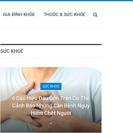
GIA ĐÌNH KHỎE
THUỐC & SỨC KHỎE
SỨC KHOẺ
SỨC KHOẺ
6 Dấu Hiệu Đau Đớn Trên Cơ Thể
Cảnh Báo Những Căn Bệnh Nguy
Hiểm Chết Người