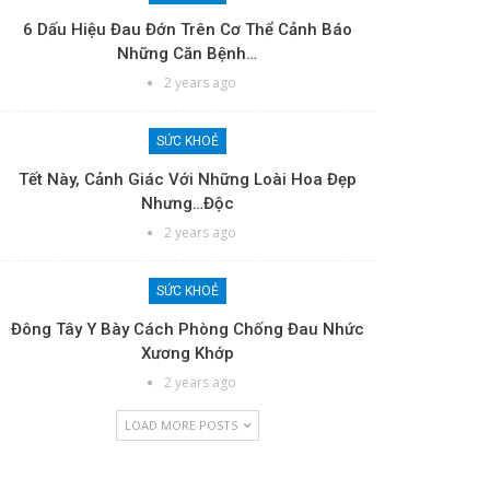
6 Dấu Hiệu Đau Đớn Trên Cơ Thể Cảnh Báo
Những Căn Bệnh…
2 years ago
SỨC KHOẺ
Tết Này, Cảnh Giác Với Những Loài Hoa Đẹp
Nhưng…độc
2 years ago
SỨC KHOẺ
Đông Tây Y Bày Cách Phòng Chống Đau Nhức
Xương Khớp
2 years ago
LOAD MORE POSTS