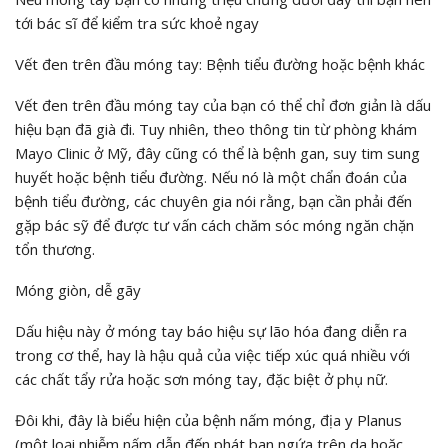
tới bác sĩ để kiểm tra sức khoẻ ngay
Vết đen trên đầu móng tay: Bệnh tiểu đường hoặc bệnh khác
Vết đen trên đầu móng tay của bạn có thể chỉ đơn giản là dấu
hiệu bạn đã già đi. Tuy nhiên, theo thông tin từ phòng khám
Mayo Clinic ở Mỹ, đây cũng có thể là bệnh gan, suy tim sung
huyết hoặc bệnh tiểu đường. Nếu nó là một chẩn đoán của
bệnh tiểu đường, các chuyên gia nói rằng, bạn cần phải đến
gặp bác sỹ để được tư vấn cách chăm sóc móng ngăn chặn
tổn thương.
Móng giòn, dễ gãy
Dấu hiệu này ở móng tay báo hiệu sự lão hóa đang diễn ra
trong cơ thể, hay là hậu quả của việc tiếp xúc quá nhiều với
các chất tẩy rửa hoặc sơn móng tay, đặc biệt ở phụ nữ.
Đôi khi, đây là biểu hiện của bệnh nấm móng, địa y Planus
(một loại nhiễm nấm dẫn đến phát ban ngứa trên da hoặc