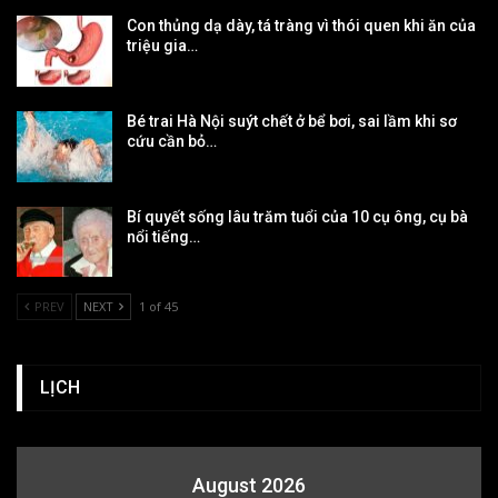
Con thủng dạ dày, tá tràng vì thói quen khi ăn của
triệu gia…
Bé trai Hà Nội suýt chết ở bể bơi, sai lầm khi sơ
cứu cần bỏ…
Bí quyết sống lâu trăm tuổi của 10 cụ ông, cụ bà
nổi tiếng…
PREV
NEXT
1 of 45
LỊCH
August 2026