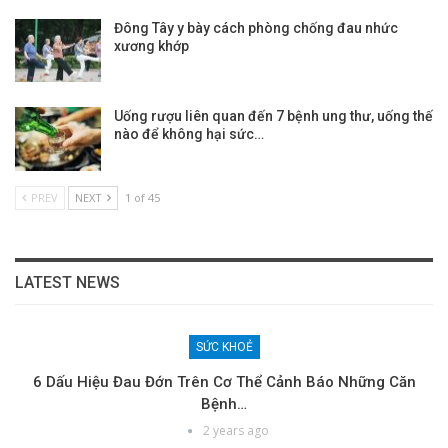
Đông Tây y bày cách phòng chống đau nhức
xương khớp
Uống rượu liên quan đến 7 bệnh ung thư, uống thế
nào để không hại sức…
PREV
NEXT
1 of 45
LATEST NEWS
SỨC KHOẺ
6 Dấu Hiệu Đau Đớn Trên Cơ Thể Cảnh Báo Những Căn
Bệnh…
2 years ago