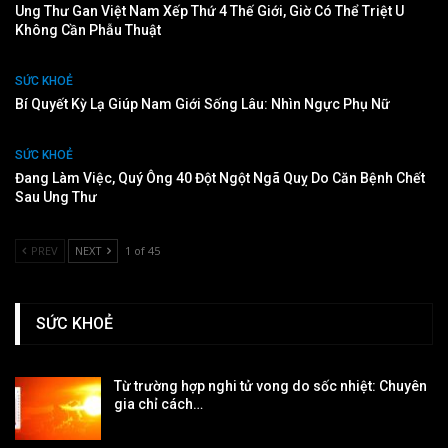
Ung Thư Gan Việt Nam Xếp Thứ 4 Thế Giới, Giờ Có Thể Triệt U
Không Cần Phẫu Thuật
SỨC KHOẺ
Bí Quyết Kỳ Lạ Giúp Nam Giới Sống Lâu: Nhìn Ngực Phụ Nữ
SỨC KHOẺ
Đang Làm Việc, Quý Ông 40 Đột Ngột Ngã Quỵ Do Căn Bệnh Chết
Sau Ung Thư
PREV
NEXT
1 of 45
SỨC KHOẺ
Từ trường hợp nghi tử vong do sốc nhiệt: Chuyên
gia chỉ cách…