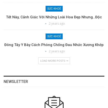
SỨC KHOẺ
Tết Này, Cảnh Giác Với Những Loài Hoa Đẹp Nhưng…độc
2 years ago
SỨC KHOẺ
Đông Tây Y Bày Cách Phòng Chống Đau Nhức Xương Khớp
2 years ago
LOAD MORE POSTS
NEWSLETTER