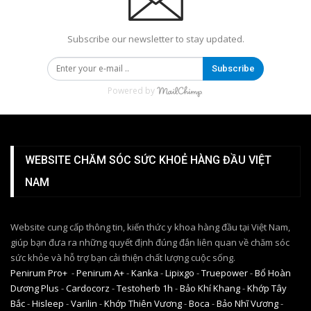
Subscribe our newsletter to stay updated.
Subscribe
Powered by
WEBSITE CHĂM SÓC SỨC KHOẺ HÀNG ĐẦU VIỆT
NAM
Website cung cấp thông tin, kiến thức y khoa hàng đầu tại Việt Nam,
giúp bạn đưa ra những quyết định đúng đắn liên quan về chăm sóc
sức khỏe và hỗ trợ bạn cải thiện chất lượng cuộc sống.
Penirum Pro+
-
Penirum A+
-
Kanka
-
Lipixgo
-
Truepower
-
Bổ Hoàn
Dương Plus
-
Cardocorz
-
Testoherb 1h
-
Bảo Khí Khang
-
Khớp Tây
Bắc
-
Hisleep
-
Varilin
-
Khớp Thiên Vương
-
Boca
-
Bảo Nhĩ Vương
-