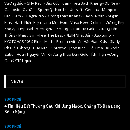
Vương Bảo
-
GHV Ksol
-
Bảo Cốt Hoàn
-
Tiêu Bách Khang
-
OB New
-
Gastosic
-
OvaQ1
-
SpermQ
-
Nordisk Urkraft
-
Genshu
-
Menpro
-
Ladi Gem
-
Duagra Pro
-
Dưỡng Thận Khang
-
Cao Vị Nhân
-
Migrin
Plus
-
Bách Niên Kiện
-
Una Mộc Đơn
-
Vaso New
-
Colmin
-
Vương Kiện
Xbogy
-
Heposal
-
Vương Não Khang
-
Unaturia Gold
-
Vương Tâm
Thống
-
Magic Slim
-
Feel The Best
-
RIZIN Nhật Bản
-
Ago tumor
-
KYOTOHAS 50EX Plus
-
Mr1h
-
Promumvit
-
An Hầu Đan Kids
-
Slady
-
Ích Niệu Khang
-
Duo vital
-
Shikawa
-
Japa Kids
-
Gối Ema
-
Xukoda
-
Zabu
-
Hoàn Nguyên Vị
-
Khương Thảo Đan Gold
-
Ích Thận Vương
-
GenK STF Liquid
NEWS
SỨC KHOẺ
4 Tín Hiệu Bất Thường Sau Khi Uống Nước, Chứng Tỏ Bạn Đang
Bệnh Nặng
SỨC KHOẺ