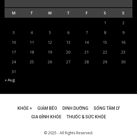
M
T
W
T
F
S
S
1
2
3
4
5
6
7
8
9
10
11
12
13
14
15
16
17
18
19
20
21
22
23
24
25
26
27
28
29
30
31
« Aug
KHỎE +
GIẢM BÉO
DINH DƯỠNG
SỐNG TÂM LÝ
GIA ĐÌNH KHỎE
THUỐC & SỨC KHỎE
© 2025 - All Rights Reserved.