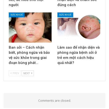
người
đúng cách
SỨC KHOẺ
SỨC KHOẺ
Ban sởi – Cách nhận
Làm sao để nhận diện và
biết, phòng ngừa và bảo
phòng ngừa bệnh sởi ở
vệ sức khỏe trong giai
trẻ em một cách hiệu
đoạn bùng phát…
quả nhất?
PREV
NEXT
Comments are closed.