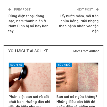
PREV POST
NEXT POST
Dùng điện thoại đang
Lấy nước mắm, mỡ trăn
sạc, nam thanh niên ở
chữa bỏng, ruồi nhặng
Nam Định bị nổ bay bàn
theo bệnh nhân vào tận
tay
viện
YOU MIGHT ALSO LIKE
More From Author
SỨC KHOẺ
SỨC KHOẺ
Phân biệt ban sởi và sốt
Ban sởi có ngứa không?
phát ban: Hướng dẫn chi
Những điều cần biết để
tiết, dễ hiểu cho mọi
nhận diện và chăm sóc