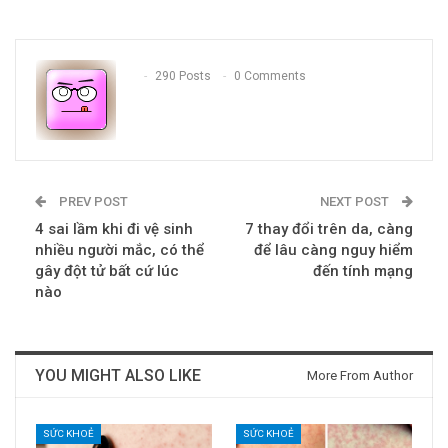
290 Posts
0 Comments
PREV POST
NEXT POST
4 sai lầm khi đi vệ sinh
7 thay đổi trên da, càng
nhiều người mắc, có thể
để lâu càng nguy hiểm
gây đột tử bất cứ lúc
đến tính mạng
nào
YOU MIGHT ALSO LIKE
More From Author
SỨC KHOẺ
SỨC KHOẺ