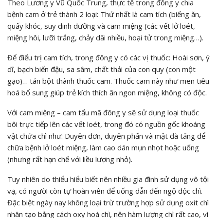
Theo Lương y Vũ Quốc Trung, thực tế trong đông y chia
bệnh cam ở trẻ thành 2 loại: Thứ nhất là cam tích (biếng ăn,
quấy khóc, suy dinh dưỡng và cam miệng (các vết lở loét,
miệng hôi, lưỡi trắng, chảy dãi nhiều, hoại tử trong miệng…).
Để điểu trị cam tích, trong đông y có các vị thuốc: Hoài sơn, ý
dĩ, bạch biển đậu, sa sâm, chất thải của con quy (con một
gạo)… tán bột thành thuốc cam. Thuốc cam này như men tiêu
hoá bổ sung giúp trẻ kích thích ăn ngon miệng, không có độc.
Với cam miệng – cam tẩu mã đông y sẽ sử dụng loại thuốc
bôi trực tiếp lên các vết loét, trong đó có nguồn gốc khoáng
vật chứa chì như: Duyên đơn, duyên phấn và mật đà tăng để
chữa bệnh lở loét miệng, làm cao dán mụn nhọt hoặc uống
(nhưng rất hạn chế với liều lượng nhỏ).
Tuy nhiên do thiểu hiểu biết nên nhiều gia đình sử dụng vô tội
vạ, có người còn tự hoàn viên để uống dẫn đến ngộ độc chì.
Đặc biệt ngày nay không loại trừ trường hợp sử dụng oxit chì
nhân tạo bằng cách oxy hoá chì, nên hàm lượng chì rất cao, vì