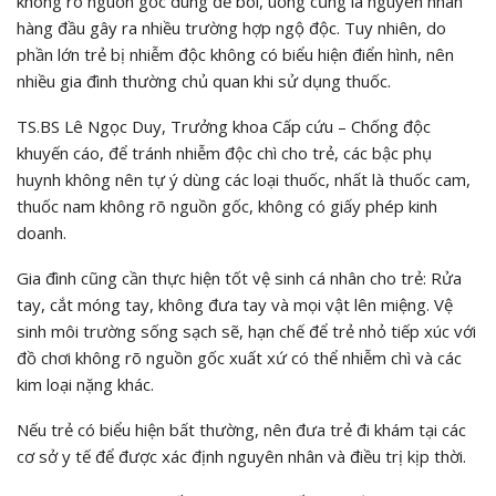
không rõ nguồn gốc dùng để bôi, uống cũng là nguyên nhân
hàng đầu gây ra nhiều trường hợp ngộ độc. Tuy nhiên, do
phần lớn trẻ bị nhiễm độc không có biểu hiện điển hình, nên
nhiều gia đình thường chủ quan khi sử dụng thuốc.
TS.BS Lê Ngọc Duy, Trưởng khoa Cấp cứu – Chống độc
khuyến cáo, để tránh nhiễm độc chì cho trẻ, các bậc phụ
huynh không nên tự ý dùng các loại thuốc, nhất là thuốc cam,
thuốc nam không rõ nguồn gốc, không có giấy phép kinh
doanh.
Gia đình cũng cần thực hiện tốt vệ sinh cá nhân cho trẻ: Rửa
tay, cắt móng tay, không đưa tay và mọi vật lên miệng. Vệ
sinh môi trường sống sạch sẽ, hạn chế để trẻ nhỏ tiếp xúc với
đồ chơi không rõ nguồn gốc xuất xứ có thể nhiễm chì và các
kim loại nặng khác.
Nếu trẻ có biểu hiện bất thường, nên đưa trẻ đi khám tại các
cơ sở y tế để được xác định nguyên nhân và điều trị kịp thời.