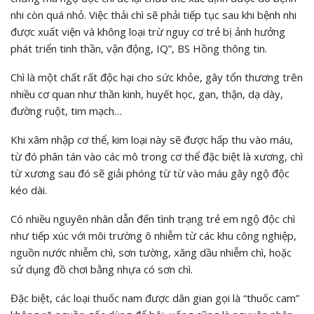
nhi còn quá nhỏ. Việc thải chì sẽ phải tiếp tục sau khi bệnh nhi
được xuất viện và không loại trừ nguy cơ trẻ bị ảnh hưởng
phát triển tinh thần, vận động, IQ”, BS Hồng thông tin.
Chì là một chất rất độc hại cho sức khỏe, gây tổn thương trên
nhiều cơ quan như thần kinh, huyết học, gan, thận, dạ dày,
đường ruột, tim mạch…
Khi xâm nhập cơ thể, kim loại này sẽ được hấp thu vào máu,
từ đó phân tán vào các mô trong cơ thể đặc biệt là xương, chì
từ xương sau đó sẽ giải phóng từ từ vào máu gây ngộ độc
kéo dài.
Có nhiều nguyên nhân dẫn đến tình trạng trẻ em ngộ độc chì
như tiếp xúc với môi trường ô nhiễm từ các khu công nghiệp,
nguồn nước nhiễm chì, sơn tường, xăng dầu nhiễm chì, hoặc
sử dụng đồ chơi bằng nhựa có sơn chì.
Đặc biệt, các loại thuốc nam được dân gian gọi là “thuốc cam”