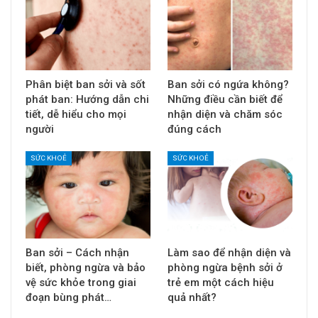
Phân biệt ban sởi và sốt
Ban sởi có ngứa không?
phát ban: Hướng dẫn chi
Những điều cần biết để
tiết, dễ hiểu cho mọi
nhận diện và chăm sóc
người
đúng cách
SỨC KHOẺ
SỨC KHOẺ
Ban sởi – Cách nhận
Làm sao để nhận diện và
biết, phòng ngừa và bảo
phòng ngừa bệnh sởi ở
vệ sức khỏe trong giai
trẻ em một cách hiệu
đoạn bùng phát…
quả nhất?