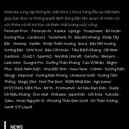
Website cung cấp thông tin, kiến thức y khoa hàng đầu tại Việt Nam,
giúp bạn đưa ra những quyết định đúng đắn liên quan về chăm sóc
sức khỏe và hỗ trợ bạn cải thiện chất lượng cuộc sống.
Penirum Pro+
-
Penirum A+
-
Kanka
-
Lipixgo
-
Truepower
-
Bổ Hoàn
Dương Plus
-
Cardocorz
-
Testoherb 1h
-
Bảo Khí Khang
-
Khớp Tây
Bắc
-
Hisleep
-
Varilin
-
Khớp Thiên Vương
-
Boca
-
Bảo Nhĩ Vương
-
Vương Bảo
-
GHV Ksol
-
Bảo Cốt Hoàn
-
Tiêu Bách Khang
-
OB New
-
Gastosic
-
OvaQ1
-
SpermQ
-
Nordisk Urkraft
-
Genshu
-
Menpro
-
Ladi Gem
-
Duagra Pro
-
Dưỡng Thận Khang
-
Cao Vị Nhân
-
Migrin
Plus
-
Bách Niên Kiện
-
Una Mộc Đơn
-
Vaso New
-
Colmin
-
Vương Kiện
Xbogy
-
Heposal
-
Vương Não Khang
-
Unaturia Gold
-
Vương Tâm
Thống
-
Magic Slim
-
Feel The Best
-
RIZIN Nhật Bản
-
Ago tumor
-
KYOTOHAS 50EX Plus
-
Mr1h
-
Promumvit
-
An Hầu Đan Kids
-
Slady
-
Ích Niệu Khang
-
Duo vital
-
Shikawa
-
Japa Kids
-
Gối Ema
-
Xukoda
-
Zabu
-
Hoàn Nguyên Vị
-
Khương Thảo Đan Gold
-
Ích Thận Vương
-
GenK STF Liquid
NEWS