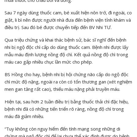
Sau 7 ngày dùng thuốc cam, bé xuất hiện nôn trớ, đi ngoài, co
giật, li bì nên được người nhà đưa đến bệnh viện tỉnh khám và
điều trị. Sau đó bé được chuyển tiếp đến BV Nhi TƯ.
Qua triệu chứng và khai thác bệnh sử, bác sĩ nghĩ đến bệnh
nhi bị ngộ độc chì cấp do dùng thuốc cam. Bệnh nhi được lấy
mẫu máu định lượng nồng độ chì. Kết quả nồng độ chì trong
máu cao gấp nhiều chục lần mức cho phép.
BS Hồng cho hay, bệnh nhi bị hội chứng não cấp do ngộ độc
chì mức độ nặng, ngoài ra còn có tổn thương gan (xét nghiệm
men gan tăng rất cao), thiếu máu nặng phải truyền máu.
Hiện tại, sau hơn 2 tuần điều trị bằng thuốc thải chì đặc hiệu,
bệnh nhi đã có những tiến triển rõ ràng, nồng độ chì trong
máu đã giảm nhiều.
“Tuy không còn nguy hiểm đến tính mạng song những di
chứng mà ngộ độc chì để lại chưa thể xác định được do bệnh