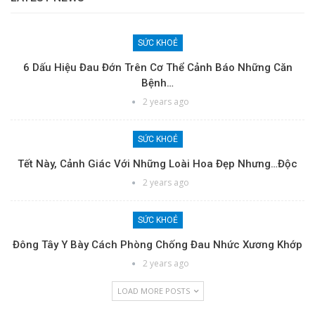
SỨC KHOẺ
6 Dấu Hiệu Đau Đớn Trên Cơ Thể Cảnh Báo Những Căn
Bệnh…
2 years ago
SỨC KHOẺ
Tết Này, Cảnh Giác Với Những Loài Hoa Đẹp Nhưng…độc
2 years ago
SỨC KHOẺ
Đông Tây Y Bày Cách Phòng Chống Đau Nhức Xương Khớp
2 years ago
LOAD MORE POSTS