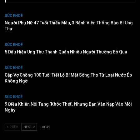
SỨC KHOẺ
Người Phụ Nữ 47 Tuổi Thiếu Máu, 3 Bệnh Viện Thông Báo Bị Ung
Thư
SỨC KHOẺ
5 Dấu Hiệu Ung Thư Thanh Quản Nhiều Người Thường Bỏ Qua
SỨC KHOẺ
Cặp Vợ Chồng 100 Tuổi Tiết Lộ Bí Mật Sống Thọ Từ Loại Nước Ép
Không Ngờ
SỨC KHOẺ
9 Điều Khiến Nội Tạng ‘khóc Thét’, Nhưng Bạn Vẫn Nạp Vào Mỗi
Ngày
PREV
NEXT
1 of 45