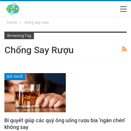
Home
chống say rượu
Browsing Tag
Chống Say Rượu
SỨC KHOẺ
Bí quyết giúp các quý ông uống rượu bia ‘ngàn chén’
không say