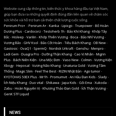
Website cung cấp thông tin, kiến thức y khoa hàng đầu tại Việt Nam,
giúp bạn đưa ra những quyết định đúng đắn liên quan về chăm sóc
sức khỏe và hỗ trợ bạn cải thiện chất lượng cuộc sống.
Penirum Pro+
-
Penirum A+
-
Kanka
-
Lipixgo
-
Truepower
-
Bổ Hoàn
Dương Plus
-
Cardocorz
-
Testoherb 1h
-
Bảo Khí Khang
-
Khớp Tây
Bắc
-
Hisleep
-
Varilin
-
Khớp Thiên Vương
-
Boca
-
Bảo Nhĩ Vương
-
Vương Bảo
-
GHV Ksol
-
Bảo Cốt Hoàn
-
Tiêu Bách Khang
-
OB New
-
Gastosic
-
OvaQ1
-
SpermQ
-
Nordisk Urkraft
-
Genshu
-
Menpro
-
Ladi Gem
-
Duagra Pro
-
Dưỡng Thận Khang
-
Cao Vị Nhân
-
Migrin
Plus
-
Bách Niên Kiện
-
Una Mộc Đơn
-
Vaso New
-
Colmin
-
Vương Kiện
Xbogy
-
Heposal
-
Vương Não Khang
-
Unaturia Gold
-
Vương Tâm
Thống
-
Magic Slim
-
Feel The Best
-
RIZIN Nhật Bản
-
Ago tumor
-
KYOTOHAS 50EX Plus
-
Mr1h
-
Promumvit
-
An Hầu Đan Kids
-
Slady
-
Ích Niệu Khang
-
Duo vital
-
Shikawa
-
Japa Kids
-
Gối Ema
-
Xukoda
-
Zabu
-
Hoàn Nguyên Vị
-
Khương Thảo Đan Gold
-
Ích Thận Vương
-
GenK STF Liquid
NEWS