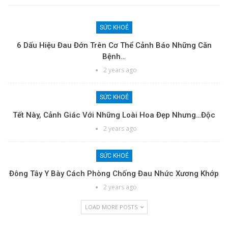
SỨC KHOẺ
6 Dấu Hiệu Đau Đớn Trên Cơ Thể Cảnh Báo Những Căn
Bệnh…
2 years ago
SỨC KHOẺ
Tết Này, Cảnh Giác Với Những Loài Hoa Đẹp Nhưng…độc
2 years ago
SỨC KHOẺ
Đông Tây Y Bày Cách Phòng Chống Đau Nhức Xương Khớp
2 years ago
LOAD MORE POSTS