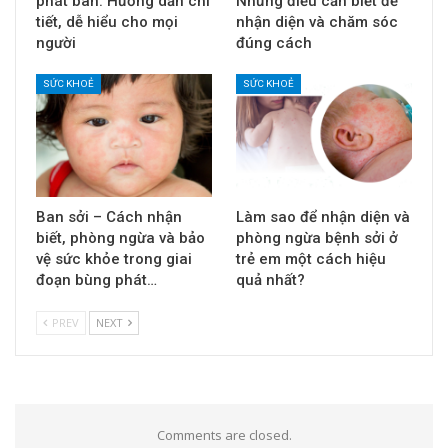
phát ban: Hướng dẫn chi
Những điều cần biết để
tiết, dễ hiểu cho mọi
nhận diện và chăm sóc
người
đúng cách
SỨC KHOẺ
SỨC KHOẺ
Ban sởi – Cách nhận
Làm sao để nhận diện và
biết, phòng ngừa và bảo
phòng ngừa bệnh sởi ở
vệ sức khỏe trong giai
trẻ em một cách hiệu
đoạn bùng phát…
quả nhất?
PREV
NEXT
Comments are closed.