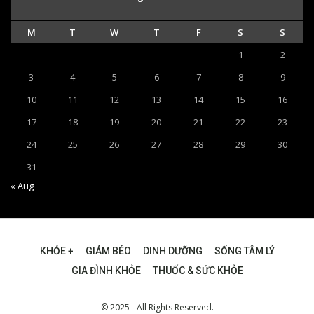
M
T
W
T
F
S
S
1
2
3
4
5
6
7
8
9
10
11
12
13
14
15
16
17
18
19
20
21
22
23
24
25
26
27
28
29
30
31
« Aug
KHỎE +
GIẢM BÉO
DINH DƯỠNG
SỐNG TÂM LÝ
GIA ĐÌNH KHỎE
THUỐC & SỨC KHỎE
© 2025 - All Rights Reserved.