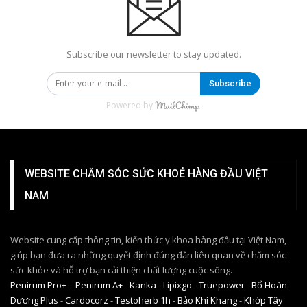
Subscribe our newsletter to stay updated.
Subscribe
Powered by
WEBSITE CHĂM SÓC SỨC KHOẺ HÀNG ĐẦU VIỆT
NAM
Website cung cấp thông tin, kiến thức y khoa hàng đầu tại Việt Nam,
giúp bạn đưa ra những quyết định đúng đắn liên quan về chăm sóc
sức khỏe và hỗ trợ bạn cải thiện chất lượng cuộc sống.
Penirum Pro+
-
Penirum A+
-
Kanka
-
Lipixgo
-
Truepower
-
Bổ Hoàn
Dương Plus
-
Cardocorz
-
Testoherb 1h
-
Bảo Khí Khang
-
Khớp Tây