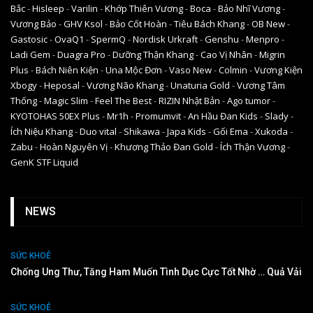
Bắc
-
Hisleep
-
Varilin
-
Khớp Thiên Vương
-
Boca
-
Bảo Nhĩ Vương
-
Vương Bảo
-
GHV Ksol
-
Bảo Cốt Hoàn
-
Tiêu Bách Khang
-
OB New
-
Gastosic
-
OvaQ1
-
SpermQ
-
Nordisk Urkraft
-
Genshu
-
Menpro
-
Ladi Gem
-
Duagra Pro
-
Dưỡng Thận Khang
-
Cao Vị Nhân
-
Migrin
Plus
-
Bách Niên Kiện
-
Una Mộc Đơn
-
Vaso New
-
Colmin
-
Vương Kiện
Xbogy
-
Heposal
-
Vương Não Khang
-
Unaturia Gold
-
Vương Tâm
Thống
-
Magic Slim
-
Feel The Best
-
RIZIN Nhật Bản
-
Ago tumor
-
KYOTOHAS 50EX Plus
-
Mr1h
-
Promumvit
-
An Hầu Đan Kids
-
Slady
-
Ích Niệu Khang
-
Duo vital
-
Shikawa
-
Japa Kids
-
Gối Ema
-
Xukoda
-
Zabu
-
Hoàn Nguyên Vị
-
Khương Thảo Đan Gold
-
Ích Thận Vương
-
GenK STF Liquid
NEWS
SỨC KHOẺ
Chống Ung Thư, Tăng Ham Muốn Tình Dục Cực Tốt Nhờ … Quả Vải
SỨC KHOẺ