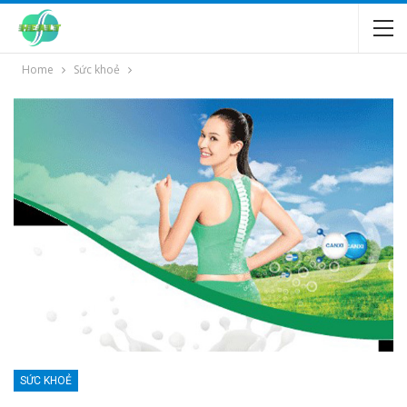
Home
Sức khoẻ
SỨC KHOẺ