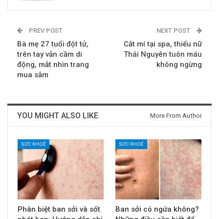
PREV POST
NEXT POST
Bà mẹ 27 tuổi đột tử,
Cắt mí tại spa, thiếu nữ
trên tay vẫn cầm di
Thái Nguyên tuôn máu
động, mắt nhìn trang
không ngừng
mua sắm
YOU MIGHT ALSO LIKE
More From Author
SỨC KHOẺ
SỨC KHOẺ
Phân biệt ban sởi và sốt
Ban sởi có ngứa không?