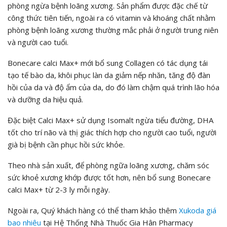
phòng ngừa bệnh loãng xương. Sản phẩm được đặc chế từ
công thức tiên tiến, ngoài ra có vitamin và khoáng chất nhằm
phòng bệnh loãng xương thường mắc phải ở người trung niên
và người cao tuổi.
Bonecare calci Max+ mới bổ sung Collagen có tác dụng tái
tạo tế bào da, khôi phục làn da giảm nếp nhăn, tăng độ đàn
hồi của da và độ ẩm của da, do đó làm chậm quá trình lão hóa
và dưỡng da hiệu quả.
Đặc biệt Calci Max+ sử dụng Isomalt ngừa tiểu đường, DHA
tốt cho trí não và thị giác thích hợp cho người cao tuổi, người
già bị bệnh cần phục hồi sức khỏe.
Theo nhà sản xuất, để phòng ngữa loãng xương, chăm sóc
sức khoẻ xương khớp được tốt hơn, nên bổ sung Bonecare
calci Max+ từ 2-3 ly mỗi ngày.
Ngoài ra, Quý khách hàng có thể tham khảo thêm
Xukoda
giá
bao nhiêu
tại Hệ Thống Nhà Thuốc Gia Hân Pharmacy