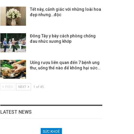
Tết này, cảnh giác với những loài hoa
đẹp nhưng…độc
Đông Tây y bày cách phòng chống
đau nhức xương khớp
Uống rượu liên quan đến 7 bệnh ung
thư, uống thế nào để không hại sức…
PREV
NEXT
1 of 45
LATEST NEWS
SỨC KHOẺ