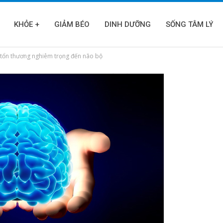
KHỎE +
GIẢM BÉO
DINH DƯỠNG
SỐNG TÂM LÝ
y tổn thương nghiêm trọng đến não bộ