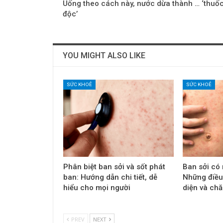
Uống theo cách này, nước dừa thành … ‘thuố
độc’
YOU MIGHT ALSO LIKE
SỨC KHOẺ
SỨC KHOẺ
Phân biệt ban sởi và sốt phát
Ban sởi có
ban: Hướng dẫn chi tiết, dễ
Những điều
hiểu cho mọi người
diện và ch
PREV
NEXT