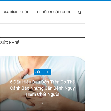
GIA ĐÌNH KHỎE
THUỐC & SỨC KHỎE
SỨC KHOẺ
SỨC KHOẺ
6 Dấu Hiệu Đau Đớn Trên Cơ Thể
Cảnh Báo Những Căn Bệnh Nguy
Hiểm Chết Người