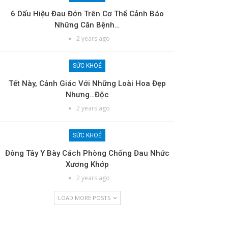
6 Dấu Hiệu Đau Đớn Trên Cơ Thể Cảnh Báo
Những Căn Bệnh…
2 years ago
SỨC KHOẺ
Tết Này, Cảnh Giác Với Những Loài Hoa Đẹp
Nhưng…độc
2 years ago
SỨC KHOẺ
Đông Tây Y Bày Cách Phòng Chống Đau Nhức
Xương Khớp
2 years ago
LOAD MORE POSTS