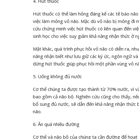
4. Hút thuốc
Hút thuốc có thể làm hỏng đáng kể các tế bào não 
việc làm mỏng vỏ não. Mặc dù vỏ não bị mỏng đi mộ
cứu chứng minh việc hút thuốc có liên quan đến vi
sinh học cho việc suy giảm khả năng nhận thức ở n
Mặt khác, quá trình phục hồi vỏ não có diễn ra, nh
năng nhận biết như lưu giữ các ký ức, ngôn ngữ và
dừng hút thuốc giúp phục hồi một phần vùng vỏ nã
5. Uống không đủ nước
Cơ thể chúng ta được tạo thành từ 70% nước, vì vậ
bao gồm cả não bộ. Nghiên cứu cũng cho thấy, nếu
bổ sung đủ nước, sẽ dẫn đến khả năng nhận thức 
não.
6. Ăn quá nhiều đường
Cơ thể và não bộ của chúng ta cần đường để hoạt