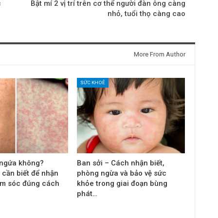
c
Bật mí 2 vị trí trên cơ thể người đàn ông càng
nhỏ, tuổi thọ càng cao
More From Author
SỨC KHOẺ
 ngứa không?
Ban sởi – Cách nhận biết,
 cần biết để nhận
phòng ngừa và bảo vệ sức
ăm sóc đúng cách
khỏe trong giai đoạn bùng
phát…