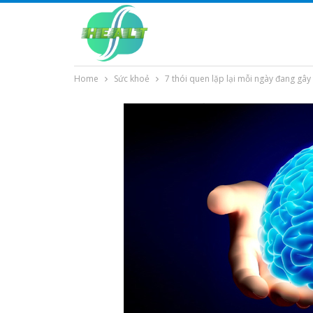
Home
Sức khoẻ
7 thói quen lặp lại mỗi ngày đang gâ