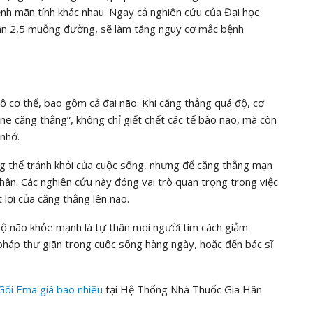
ệnh mãn tính khác nhau. Ngay cả nghiên cứu của Đại học
uân 2,5 muỗng đường, sẽ làm tăng nguy cơ mắc bệnh
ộ cơ thể, bao gồm cả đại não. Khi căng thẳng quá độ, cơ
one căng thẳng”, không chỉ giết chết các tế bào não, mà còn
 nhớ.
g thể tránh khỏi của cuộc sống, nhưng để căng thẳng mạn
thân. Các nghiên cứu này đóng vai trò quan trọng trong việc
 lợi của căng thẳng lên não.
 bộ não khỏe mạnh là tự thân mọi người tìm cách giảm
u pháp thư giãn trong cuộc sống hàng ngày, hoặc đến bác sĩ
Gối Ema
giá bao nhiêu
tại Hệ Thống Nhà Thuốc Gia Hân