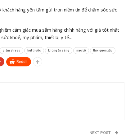
khách hàng yên tâm gửi trọn niềm tin để chăm sóc sức
nghiệm cảm giác mua sắm hàng chính hãng với giá tốt nhất
sức khoẻ, mỹ phẩm, thiết bị y tế…
giảm stress
hút thuốc
không ăn sáng
não bộ
thói quen xấu
+
ReddIt
NEXT POST