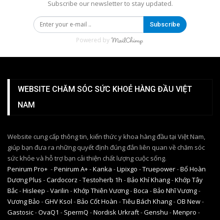
Subscribe our newsletter to stay updated.
Subscribe
Powered by
WEBSITE CHĂM SÓC SỨC KHOẺ HÀNG ĐẦU VIỆT
NAM
Website cung cấp thông tin, kiến thức y khoa hàng đầu tại Việt Nam,
giúp bạn đưa ra những quyết định đúng đắn liên quan về chăm sóc
sức khỏe và hỗ trợ bạn cải thiện chất lượng cuộc sống.
Penirum Pro+
-
Penirum A+
-
Kanka
-
Lipixgo
-
Truepower
-
Bổ Hoàn
Dương Plus
-
Cardocorz
-
Testoherb 1h
-
Bảo Khí Khang
-
Khớp Tây
Bắc
-
Hisleep
-
Varilin
-
Khớp Thiên Vương
-
Boca
-
Bảo Nhĩ Vương
-
Vương Bảo
-
GHV Ksol
-
Bảo Cốt Hoàn
-
Tiêu Bách Khang
-
OB New
-
Gastosic
-
OvaQ1
-
SpermQ
-
Nordisk Urkraft
-
Genshu
-
Menpro
-