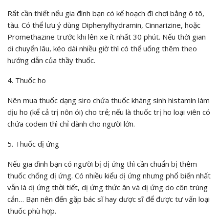
Rất cần thiết nếu gia đình bạn có kế hoạch đi chơi bằng ô tô,
tàu. Có thể lưu ý dùng Diphenylhydramin, Cinnarizine, hoặc
Promethazine trước khi lên xe ít nhất 30 phút. Nếu thời gian
di chuyển lâu, kéo dài nhiều giờ thì có thể uống thêm theo
hướng dẫn của thầy thuốc.
4. Thuốc ho
Nên mua thuốc dạng siro chứa thuốc kháng sinh histamin làm
dịu ho (kể cả trị nôn ói) cho trẻ; nếu là thuốc trị ho loại viên có
chứa codein thì chỉ dành cho người lớn.
5. Thuốc dị ứng
Nếu gia đình bạn có người bị dị ứng thì cần chuẩn bị thêm
thuốc chống dị ứng. Có nhiều kiểu dị ứng nhưng phổ biến nhất
vẫn là dị ứng thời tiết, dị ứng thức ăn và dị ứng do côn trùng
cắn… Bạn nên đến gặp bác sĩ hay dược sĩ để được tư vấn loại
thuốc phù hợp.