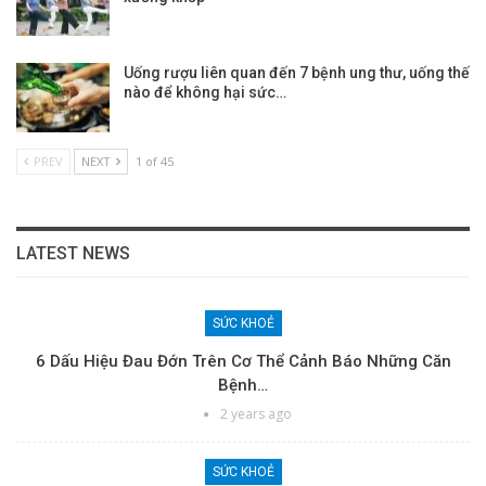
Uống rượu liên quan đến 7 bệnh ung thư, uống thế
nào để không hại sức…
PREV
NEXT
1 of 45
LATEST NEWS
SỨC KHOẺ
6 Dấu Hiệu Đau Đớn Trên Cơ Thể Cảnh Báo Những Căn
Bệnh…
2 years ago
SỨC KHOẺ