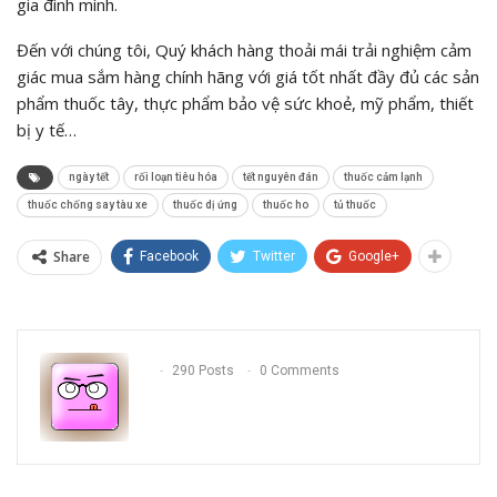
gia đình mình.
Đến với chúng tôi, Quý khách hàng thoải mái trải nghiệm cảm
giác mua sắm hàng chính hãng với giá tốt nhất đầy đủ các sản
phẩm thuốc tây, thực phẩm bảo vệ sức khoẻ, mỹ phẩm, thiết
bị y tế…
ngày tết
rối loạn tiêu hóa
tết nguyên đán
thuốc cảm lạnh
thuốc chống say tàu xe
thuốc dị ứng
thuốc ho
tủ thuốc
Share
Facebook
Twitter
Google+
290 Posts
0 Comments