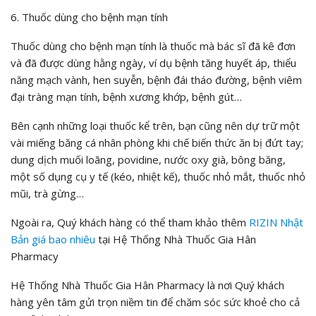
6. Thuốc dùng cho bệnh mạn tính
Thuốc dùng cho bệnh mạn tính là thuốc mà bác sĩ đã kê đơn
và đã được dùng hằng ngày, ví dụ bệnh tăng huyết áp, thiểu
năng mạch vành, hen suyễn, bệnh đái tháo đường, bệnh viêm
đại tràng mạn tính, bệnh xương khớp, bệnh gút…
Bên cạnh những loại thuốc kể trên, bạn cũng nên dự trữ một
vài miếng băng cá nhân phòng khi chế biến thức ăn bị đứt tay;
dung dịch muối loãng, povidine, nước oxy già, bông băng,
một số dụng cụ y tế (kéo, nhiệt kế), thuốc nhỏ mắt, thuốc nhỏ
mũi, trà gừng…
Ngoài ra, Quý khách hàng có thể tham khảo thêm
RIZIN Nhật
Bản giá bao nhiêu
tại Hệ Thống Nhà Thuốc Gia Hân
Pharmacy
Hệ Thống Nhà Thuốc Gia Hân Pharmacy là nơi Quý khách
hàng yên tâm gửi trọn niềm tin để chăm sóc sức khoẻ cho cả