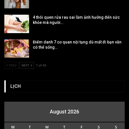
4 thói quen rửa rau sai lầm ảnh hưởng đến sức
khỏe mà người…
Điểm danh 7 cơ quan nội tạng dù mất đi bạn vẫn
có thể sống…
PREV
NEXT
1 of 45
LỊCH
August 2026
M
T
W
T
F
S
S