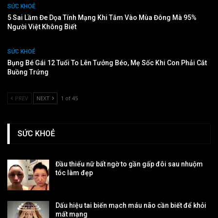
SỨC KHOẺ
5 Sai Lầm Đe Dọa Tính Mạng Khi Tắm Vào Mùa Đông Mà 95%
Người Việt Không Biết
SỨC KHOẺ
Bụng Bé Gái 12 Tuổi To Lên Tưởng Béo, Mẹ Sốc Khi Con Phải Cắt
Buồng Trứng
PREV
NEXT
1 of 45
SỨC KHOẺ
Đầu thiếu nữ bất ngờ to gần gấp đôi sau nhuộm
tóc làm đẹp
Dấu hiệu tai biến mạch máu não cần biết để khỏi
mất mạng