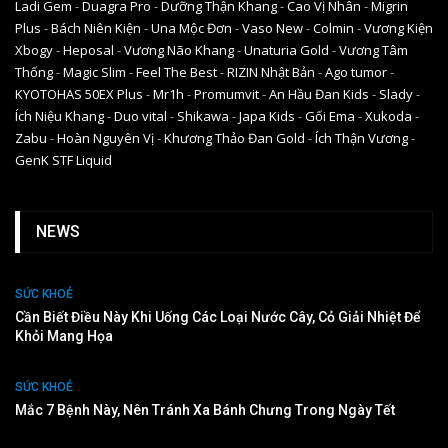
Ladi Gem
-
Duagra Pro
-
Dưỡng Thận Khang
-
Cao Vị Nhân
-
Migrin
Plus
-
Bách Niên Kiện
-
Una Mộc Đơn
-
Vaso New
-
Colmin
-
Vương Kiện
Xbogy
-
Heposal
-
Vương Não Khang
-
Unaturia Gold
-
Vương Tâm
Thống
-
Magic Slim
-
Feel The Best
-
RIZIN Nhật Bản
-
Ago tumor
-
KYOTOHAS 50EX Plus
-
Mr1h
-
Promumvit
-
An Hầu Đan Kids
-
Slady
-
Ích Niệu Khang
-
Duo vital
-
Shikawa
-
Japa Kids
-
Gối Ema
-
Xukoda
-
Zabu
-
Hoàn Nguyên Vị
-
Khương Thảo Đan Gold
-
Ích Thận Vương
-
GenK STF Liquid
NEWS
SỨC KHOẺ
Cần Biết Điều Này Khi Uống Các Loại Nước Cây, Cỏ Giải Nhiệt Để
Khỏi Mang Họa
SỨC KHOẺ
Mắc 7 Bệnh Này, Nên Tránh Xa Bánh Chưng Trong Ngày Tết