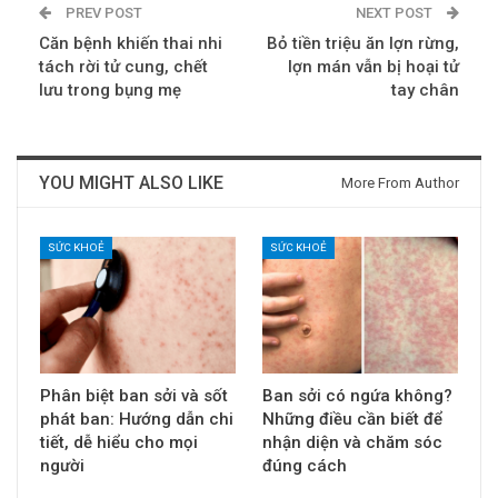
PREV POST
NEXT POST
Căn bệnh khiến thai nhi
Bỏ tiền triệu ăn lợn rừng,
tách rời tử cung, chết
lợn mán vẫn bị hoại tử
lưu trong bụng mẹ
tay chân
YOU MIGHT ALSO LIKE
More From Author
SỨC KHOẺ
SỨC KHOẺ
Phân biệt ban sởi và sốt
Ban sởi có ngứa không?
phát ban: Hướng dẫn chi
Những điều cần biết để
tiết, dễ hiểu cho mọi
nhận diện và chăm sóc
người
đúng cách