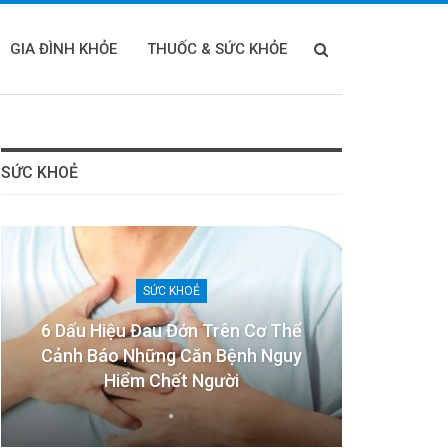
GIA ĐÌNH KHỎE
THUỐC & SỨC KHỎE
SỨC KHOẺ
SỨC KHOẺ
6 Dấu Hiệu Đau Đớn Trên Cơ Thể
Cảnh Báo Những Căn Bệnh Nguy
Hiểm Chết Người