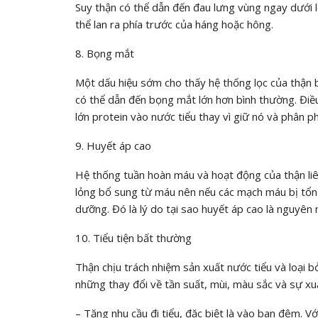
Suy thận có thể dẫn đến đau lưng vùng ngay dưới 
thể lan ra phía trước của háng hoặc hông.
8. Bọng mắt
Một dấu hiệu sớm cho thấy hệ thống lọc của thận b
có thể dẫn đến bọng mắt lớn hơn bình thường. Điều
lớn protein vào nước tiểu thay vì giữ nó và phân ph
9. Huyết áp cao
Hệ thống tuần hoàn máu và hoạt động của thận liên
lỏng bổ sung từ máu nên nếu các mạch máu bị tổn 
dưỡng. Đó là lý do tại sao huyết áp cao là nguyên 
10. Tiểu tiện bất thường
Thận chịu trách nhiệm sản xuất nước tiểu và loại b
những thay đổi về tần suất, mùi, màu sắc và sự xuấ
– Tăng nhu cầu đi tiểu, đặc biệt là vào ban đêm. V