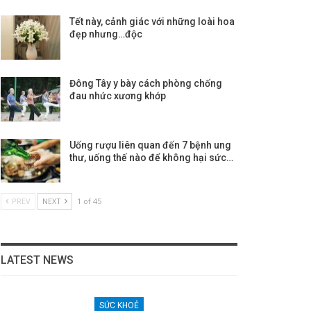
Tết này, cảnh giác với những loài hoa
đẹp nhưng…độc
Đông Tây y bày cách phòng chống
đau nhức xương khớp
Uống rượu liên quan đến 7 bệnh ung
thư, uống thế nào để không hại sức…
PREV
NEXT
1 of 45
LATEST NEWS
SỨC KHOẺ