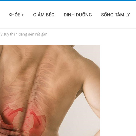
KHỎE +
GIẢM BÉO
DINH DƯỠNG
SỐNG TÂM LÝ
hấy suy thận đang đến rất gần