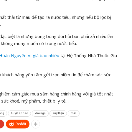
ất thải từ máu để tạo ra nước tiểu, nhưng nếu bộ lọc bị
.
đặc biệt là những bong bóng đòi hỏi bạn phải xả nhiều lần
n không mong muốn có trong nước tiểu.
Hoàn Nguyên Vị
giá bao nhiêu
tại Hệ Thống Nhà Thuốc Gia
khách hàng yên tâm gửi trọn niềm tin để chăm sóc sức
nghiệm cảm giác mua sắm hàng chính hãng với giá tốt nhất
sức khoẻ, mỹ phẩm, thiết bị y tế…
ệng
huyết áp cao
khó ngủ
suy thận
thận
+
ReddIt