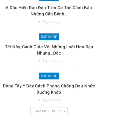
6 Dấu Hiệu Đau Đớn Trên Cơ Thể Cảnh Báo
Những Căn Bệnh…
2 years ago
SỨC KHOẺ
Tết Này, Cảnh Giác Với Những Loài Hoa Đẹp
Nhưng…độc
2 years ago
SỨC KHOẺ
Đông Tây Y Bày Cách Phòng Chống Đau Nhức
Xương Khớp
2 years ago
LOAD MORE POSTS