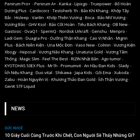
Penirum Pro+
-
Penirum A+
-
Kanka
-
Lipixgo
-
Truepower
-
Bổ Hoàn
Dương Plus
-
Cardocorz
-
Testoherb 1h
-
Bảo Khí Khang
-
Khớp Tây
Bắc
-
Hisleep
-
Varilin
-
Khớp Thiên Vương
-
Boca
-
Bảo Nhĩ Vương
-
Vương Bảo
-
GHV Ksol
-
Bảo Cốt Hoàn
-
Tiêu Bách Khang
-
OB New
-
Gastosic
-
OvaQ1
-
SpermQ
-
Nordisk Urkraft
-
Genshu
-
Menpro
-
Ladi Gem
-
Duagra Pro
-
Dưỡng Thận Khang
-
Cao Vị Nhân
-
Migrin
Plus
-
Bách Niên Kiện
-
Una Mộc Đơn
-
Vaso New
-
Colmin
-
Vương Kiện
Xbogy
-
Heposal
-
Vương Não Khang
-
Unaturia Gold
-
Vương Tâm
Thống
-
Magic Slim
-
Feel The Best
-
RIZIN Nhật Bản
-
Ago tumor
-
KYOTOHAS 50EX Plus
-
Mr1h
-
Promumvit
-
An Hầu Đan Kids
-
Slady
-
Ích Niệu Khang
-
Duo vital
-
Shikawa
-
Japa Kids
-
Gối Ema
-
Xukoda
-
Zabu
-
Hoàn Nguyên Vị
-
Khương Thảo Đan Gold
-
Ích Thận Vương
-
GenK STF Liquid
NEWS
SỨC KHOẺ
10 Giây Cuối Cùng Trước Khi Chết, Con Người Sẽ Thấy Những Gì?