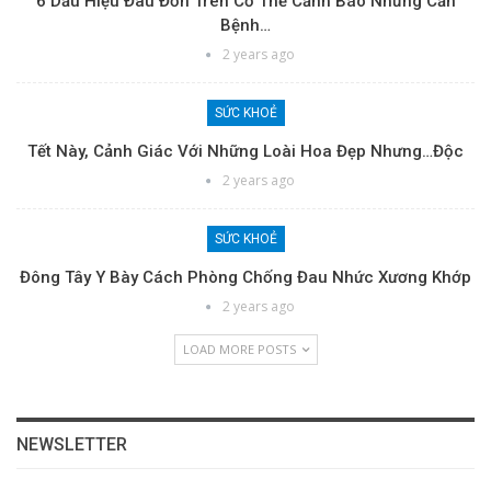
6 Dấu Hiệu Đau Đớn Trên Cơ Thể Cảnh Báo Những Căn
Bệnh…
2 years ago
SỨC KHOẺ
Tết Này, Cảnh Giác Với Những Loài Hoa Đẹp Nhưng…độc
2 years ago
SỨC KHOẺ
Đông Tây Y Bày Cách Phòng Chống Đau Nhức Xương Khớp
2 years ago
LOAD MORE POSTS
NEWSLETTER