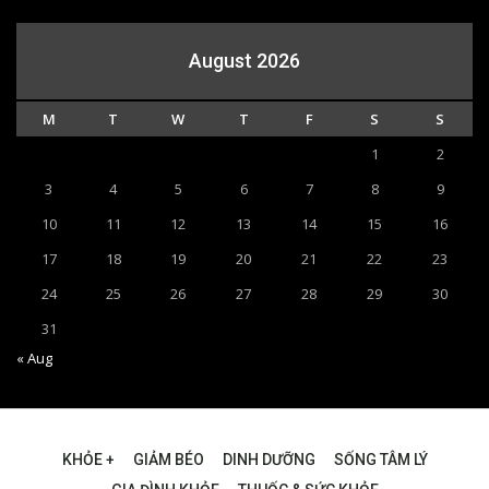
August 2026
M
T
W
T
F
S
S
1
2
3
4
5
6
7
8
9
10
11
12
13
14
15
16
17
18
19
20
21
22
23
24
25
26
27
28
29
30
31
« Aug
KHỎE +
GIẢM BÉO
DINH DƯỠNG
SỐNG TÂM LÝ