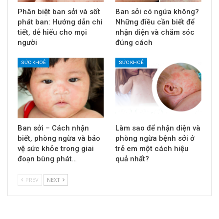
Phân biệt ban sởi và sốt
Ban sởi có ngứa không?
phát ban: Hướng dẫn chi
Những điều cần biết để
tiết, dễ hiểu cho mọi
nhận diện và chăm sóc
người
đúng cách
SỨC KHOẺ
SỨC KHOẺ
Ban sởi – Cách nhận
Làm sao để nhận diện và
biết, phòng ngừa và bảo
phòng ngừa bệnh sởi ở
vệ sức khỏe trong giai
trẻ em một cách hiệu
đoạn bùng phát…
quả nhất?
PREV
NEXT