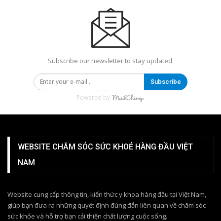
Subscribe our newsletter to stay updated.
Subscribe
Powered by
WEBSITE CHĂM SÓC SỨC KHOẺ HÀNG ĐẦU VIỆT
NAM
Website cung cấp thông tin, kiến thức y khoa hàng đầu tại Việt Nam,
giúp bạn đưa ra những quyết định đúng đắn liên quan về chăm sóc
sức khỏe và hỗ trợ bạn cải thiện chất lượng cuộc sống.