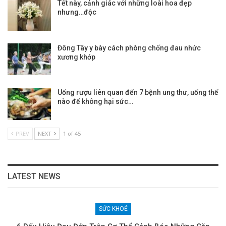
Tết này, cảnh giác với những loài hoa đẹp
nhưng…độc
Đông Tây y bày cách phòng chống đau nhức
xương khớp
Uống rượu liên quan đến 7 bệnh ung thư, uống thế
nào để không hại sức…
PREV
NEXT
1 of 45
LATEST NEWS
SỨC KHOẺ