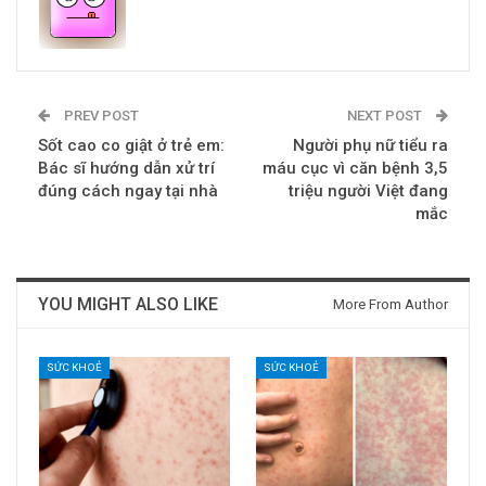
PREV POST
NEXT POST
Sốt cao co giật ở trẻ em:
Người phụ nữ tiểu ra
Bác sĩ hướng dẫn xử trí
máu cục vì căn bệnh 3,5
đúng cách ngay tại nhà
triệu người Việt đang
mắc
YOU MIGHT ALSO LIKE
More From Author
SỨC KHOẺ
SỨC KHOẺ