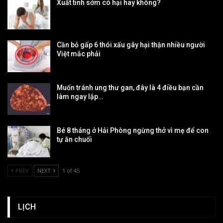
Xuất tinh sớm có hại hay không?
Cần bỏ gấp 6 thói xấu gây hại thận nhiều người
Việt mắc phải
Muốn tránh ung thư gan, đây là 4 điều bạn cần
làm ngay lập…
Bé 8 tháng ở Hải Phòng ngừng thở vì mẹ để con
tự ăn chuối
PREV
NEXT
1 of 45
LỊCH