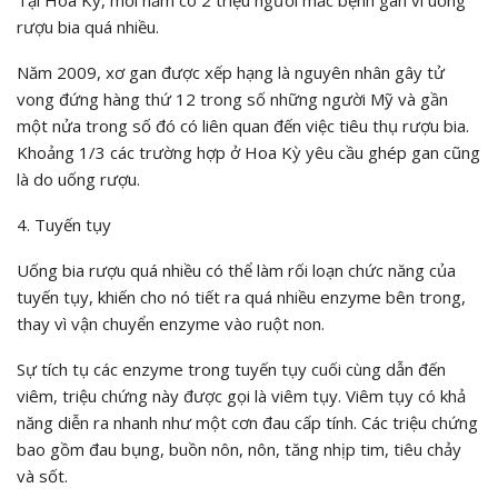
Tại Hoa Kỳ, mỗi năm có 2 triệu người mắc bệnh gan vì uống
rượu bia quá nhiều.
Năm 2009, xơ gan được xếp hạng là nguyên nhân gây tử
vong đứng hàng thứ 12 trong số những người Mỹ và gần
một nửa trong số đó có liên quan đến việc tiêu thụ rượu bia.
Khoảng 1/3 các trường hợp ở Hoa Kỳ yêu cầu ghép gan cũng
là do uống rượu.
4. Tuyến tụy
Uống bia rượu quá nhiều có thể làm rối loạn chức năng của
tuyến tụy, khiến cho nó tiết ra quá nhiều enzyme bên trong,
thay vì vận chuyển enzyme vào ruột non.
Sự tích tụ các enzyme trong tuyến tụy cuối cùng dẫn đến
viêm, triệu chứng này được gọi là viêm tụy. Viêm tụy có khả
năng diễn ra nhanh như một cơn đau cấp tính. Các triệu chứng
bao gồm đau bụng, buồn nôn, nôn, tăng nhịp tim, tiêu chảy
và sốt.