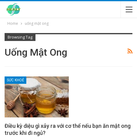
Home
uống mật ong
Browsing Tag
Uống Mật Ong
SỨC KHOẺ
Điều kỳ diệu gì xảy ra với cơ thể nếu bạn ăn mật ong
trước khi đi ngủ?