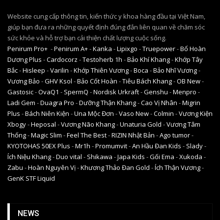
Website cung cấp thông tin, kiến thức y khoa hàng đầu tại Việt Nam,
giúp bạn đưa ra những quyết định đúng đắn liên quan về chăm sóc
sức khỏe và hỗ trợ bạn cải thiện chất lượng cuộc sống.
Penirum Pro+
-
Penirum A+
-
Kanka
-
Lipixgo
-
Truepower
-
Bổ Hoàn
Dương Plus
-
Cardocorz
-
Testoherb 1h
-
Bảo Khí Khang
-
Khớp Tây
Bắc
-
Hisleep
-
Varilin
-
Khớp Thiên Vương
-
Boca
-
Bảo Nhĩ Vương
-
Vương Bảo
-
GHV Ksol
-
Bảo Cốt Hoàn
-
Tiêu Bách Khang
-
OB New
-
Gastosic
-
OvaQ1
-
SpermQ
-
Nordisk Urkraft
-
Genshu
-
Menpro
-
Ladi Gem
-
Duagra Pro
-
Dưỡng Thận Khang
-
Cao Vị Nhân
-
Migrin
Plus
-
Bách Niên Kiện
-
Una Mộc Đơn
-
Vaso New
-
Colmin
-
Vương Kiện
Xbogy
-
Heposal
-
Vương Não Khang
-
Unaturia Gold
-
Vương Tâm
Thống
-
Magic Slim
-
Feel The Best
-
RIZIN Nhật Bản
-
Ago tumor
-
KYOTOHAS 50EX Plus
-
Mr1h
-
Promumvit
-
An Hầu Đan Kids
-
Slady
-
Ích Niệu Khang
-
Duo vital
-
Shikawa
-
Japa Kids
-
Gối Ema
-
Xukoda
-
Zabu
-
Hoàn Nguyên Vị
-
Khương Thảo Đan Gold
-
Ích Thận Vương
-
GenK STF Liquid
NEWS