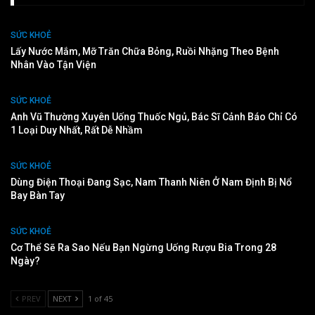
SỨC KHOẺ
Lấy Nước Mắm, Mỡ Trăn Chữa Bỏng, Ruồi Nhặng Theo Bệnh
Nhân Vào Tận Viện
SỨC KHOẺ
Anh Vũ Thường Xuyên Uống Thuốc Ngủ, Bác Sĩ Cảnh Báo Chỉ Có
1 Loại Duy Nhất, Rất Dễ Nhầm
SỨC KHOẺ
Dùng Điện Thoại Đang Sạc, Nam Thanh Niên Ở Nam Định Bị Nổ
Bay Bàn Tay
SỨC KHOẺ
Cơ Thể Sẽ Ra Sao Nếu Bạn Ngừng Uống Rượu Bia Trong 28
Ngày?
PREV
NEXT
1 of 45