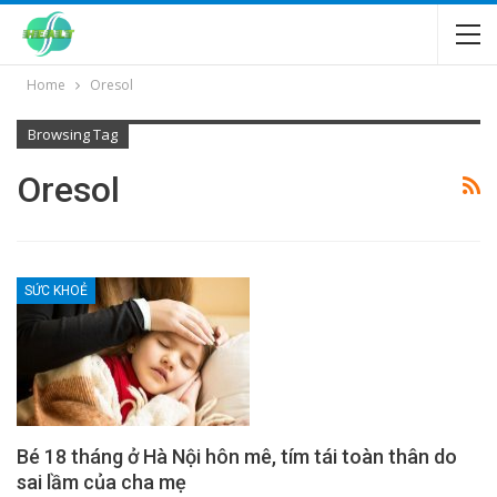
Home
Oresol
Browsing Tag
Oresol
SỨC KHOẺ
Bé 18 tháng ở Hà Nội hôn mê, tím tái toàn thân do
sai lầm của cha mẹ