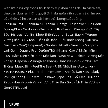
Website cung cấp thông tin, kiến thức y khoa hàng đầu tại Việt Nam,
giúp bạn đưa ra những quyết định đúng đắn liên quan về chăm sóc
sức khỏe và hỗ trợ bạn cải thiện chất lượng cuộc sống.
Penirum Pro+
-
Penirum A+
-
Kanka
-
Lipixgo
-
Truepower
-
Bổ Hoàn
Dương Plus
-
Cardocorz
-
Testoherb 1h
-
Bảo Khí Khang
-
Khớp Tây
Bắc
-
Hisleep
-
Varilin
-
Khớp Thiên Vương
-
Boca
-
Bảo Nhĩ Vương
-
Vương Bảo
-
GHV Ksol
-
Bảo Cốt Hoàn
-
Tiêu Bách Khang
-
OB New
-
Gastosic
-
OvaQ1
-
SpermQ
-
Nordisk Urkraft
-
Genshu
-
Menpro
-
Ladi Gem
-
Duagra Pro
-
Dưỡng Thận Khang
-
Cao Vị Nhân
-
Migrin
Plus
-
Bách Niên Kiện
-
Una Mộc Đơn
-
Vaso New
-
Colmin
-
Vương Kiện
Xbogy
-
Heposal
-
Vương Não Khang
-
Unaturia Gold
-
Vương Tâm
Thống
-
Magic Slim
-
Feel The Best
-
RIZIN Nhật Bản
-
Ago tumor
-
KYOTOHAS 50EX Plus
-
Mr1h
-
Promumvit
-
An Hầu Đan Kids
-
Slady
-
Ích Niệu Khang
-
Duo vital
-
Shikawa
-
Japa Kids
-
Gối Ema
-
Xukoda
-
Zabu
-
Hoàn Nguyên Vị
-
Khương Thảo Đan Gold
-
Ích Thận Vương
-
GenK STF Liquid
NEWS