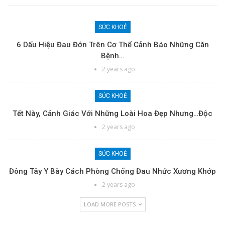
SỨC KHOẺ
6 Dấu Hiệu Đau Đớn Trên Cơ Thể Cảnh Báo Những Căn
Bệnh…
2 years ago
SỨC KHOẺ
Tết Này, Cảnh Giác Với Những Loài Hoa Đẹp Nhưng…độc
2 years ago
SỨC KHOẺ
Đông Tây Y Bày Cách Phòng Chống Đau Nhức Xương Khớp
2 years ago
LOAD MORE POSTS