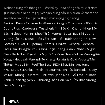
Website cung cấp thông tin, kiến thức y khoa hàng đầu tại Việt Nam,
giúp bạn đưa ra những quyết định đúng đắn liên quan về chăm sóc
sức khỏe và hỗ trợ bạn cải thiện chất lượng cuộc sống.
Penirum Pro+
-
Penirum A+
-
Kanka
-
Lipixgo
-
Truepower
-
Bổ Hoàn
Dương Plus
-
Cardocorz
-
Testoherb 1h
-
Bảo Khí Khang
-
Khớp Tây
Bắc
-
Hisleep
-
Varilin
-
Khớp Thiên Vương
-
Boca
-
Bảo Nhĩ Vương
-
Vương Bảo
-
GHV Ksol
-
Bảo Cốt Hoàn
-
Tiêu Bách Khang
-
OB New
-
Gastosic
-
OvaQ1
-
SpermQ
-
Nordisk Urkraft
-
Genshu
-
Menpro
-
Ladi Gem
-
Duagra Pro
-
Dưỡng Thận Khang
-
Cao Vị Nhân
-
Migrin
Plus
-
Bách Niên Kiện
-
Una Mộc Đơn
-
Vaso New
-
Colmin
-
Vương Kiện
Xbogy
-
Heposal
-
Vương Não Khang
-
Unaturia Gold
-
Vương Tâm
Thống
-
Magic Slim
-
Feel The Best
-
RIZIN Nhật Bản
-
Ago tumor
-
KYOTOHAS 50EX Plus
-
Mr1h
-
Promumvit
-
An Hầu Đan Kids
-
Slady
-
Ích Niệu Khang
-
Duo vital
-
Shikawa
-
Japa Kids
-
Gối Ema
-
Xukoda
-
Zabu
-
Hoàn Nguyên Vị
-
Khương Thảo Đan Gold
-
Ích Thận Vương
-
GenK STF Liquid
NEWS