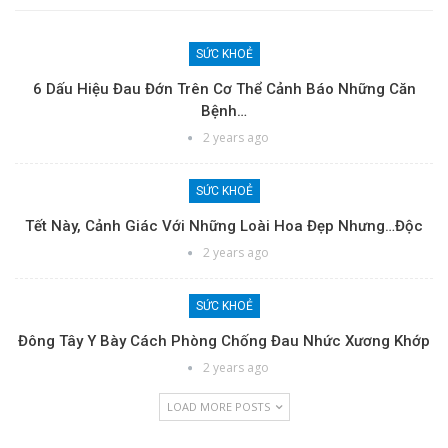
SỨC KHOẺ
6 Dấu Hiệu Đau Đớn Trên Cơ Thể Cảnh Báo Những Căn
Bệnh…
2 years ago
SỨC KHOẺ
Tết Này, Cảnh Giác Với Những Loài Hoa Đẹp Nhưng…độc
2 years ago
SỨC KHOẺ
Đông Tây Y Bày Cách Phòng Chống Đau Nhức Xương Khớp
2 years ago
LOAD MORE POSTS