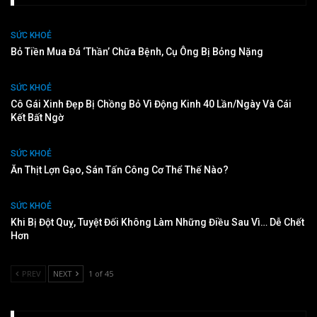
SỨC KHOẺ
Bỏ Tiền Mua Đá ‘thần’ Chữa Bệnh, Cụ Ông Bị Bỏng Nặng
SỨC KHOẺ
Cô Gái Xinh Đẹp Bị Chồng Bỏ Vì Động Kinh 40 Lần/ngày Và Cái
Kết Bất Ngờ
SỨC KHOẺ
Ăn Thịt Lợn Gạo, Sán Tấn Công Cơ Thể Thế Nào?
SỨC KHOẺ
Khi Bị Đột Quỵ, Tuyệt Đối Không Làm Những Điều Sau Vì… Dễ Chết
Hơn
PREV
NEXT
1 of 45