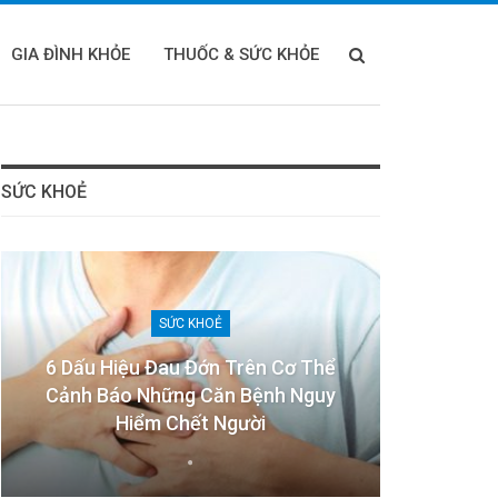
GIA ĐÌNH KHỎE
THUỐC & SỨC KHỎE
SỨC KHOẺ
SỨC KHOẺ
6 Dấu Hiệu Đau Đớn Trên Cơ Thể
Cảnh Báo Những Căn Bệnh Nguy
Hiểm Chết Người