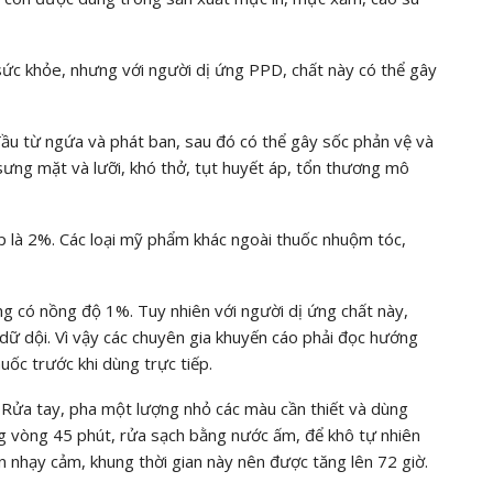
c khỏe, nhưng với người dị ứng PPD, chất này có thể gây
đầu từ ngứa và phát ban, sau đó có thể gây sốc phản vệ và
ưng mặt và lưỡi, khó thở, tụt huyết áp, tổn thương mô
 là 2%. Các loại mỹ phẩm khác ngoài thuốc nhuộm tóc,
g có nồng độ 1%. Tuy nhiên với người dị ứng chất này,
ữ dội. Vì vậy các chuyên gia khuyến cáo phải đọc hướng
ốc trước khi dùng trực tiếp.
 Rửa tay, pha một lượng nhỏ các màu cần thiết và dùng
g vòng 45 phút, rửa sạch bằng nước ấm, để khô tự nhiên
 nhạy cảm, khung thời gian này nên được tăng lên 72 giờ.