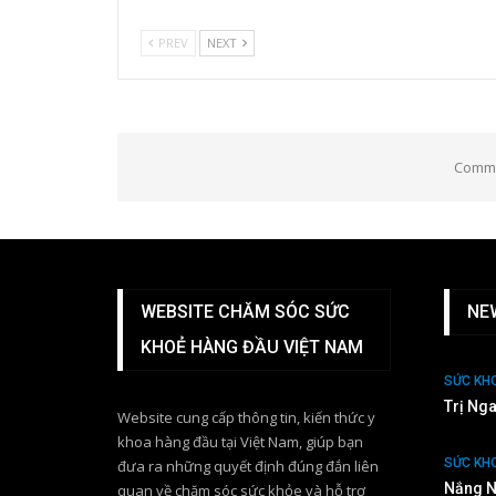
PREV
NEXT
Comme
WEBSITE CHĂM SÓC SỨC
NE
KHOẺ HÀNG ĐẦU VIỆT NAM
SỨC KH
Trị Ng
Website cung cấp thông tin, kiến thức y
khoa hàng đầu tại Việt Nam, giúp bạn
SỨC KH
đưa ra những quyết định đúng đắn liên
Nắng N
quan về chăm sóc sức khỏe và hỗ trợ