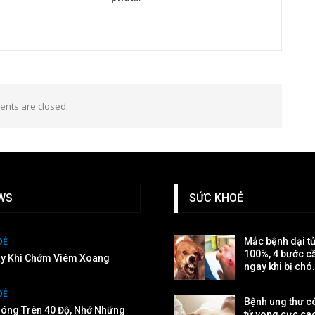
nts are closed.
WS
SỨC KHOẺ
Mắc bệnh dại t
OẺ
100%, 4 bước c
ay Khi Chớm Viêm Xoang
ngay khi bị chó
OẺ
Bệnh ung thư có
óng Trên 40 Độ, Nhớ Những
tử vong cực ca