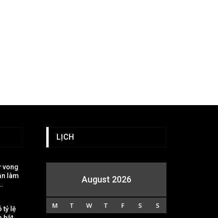
LỊCH
ử vong
ần làm
August 2026
…
M
T
W
T
F
S
S
 tỷ lệ
o bắt