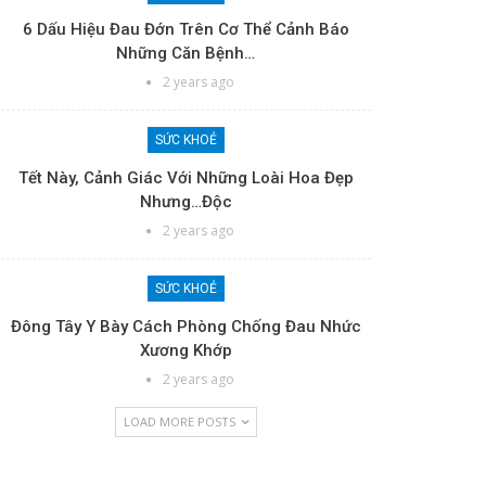
6 Dấu Hiệu Đau Đớn Trên Cơ Thể Cảnh Báo
Những Căn Bệnh…
2 years ago
SỨC KHOẺ
Tết Này, Cảnh Giác Với Những Loài Hoa Đẹp
Nhưng…độc
2 years ago
SỨC KHOẺ
Đông Tây Y Bày Cách Phòng Chống Đau Nhức
Xương Khớp
2 years ago
LOAD MORE POSTS