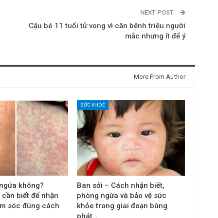
NEXT POST
Cậu bé 11 tuổi tử vong vì căn bệnh triệu người
mắc nhưng ít để ý
More From Author
SỨC KHOẺ
 ngứa không?
Ban sởi – Cách nhận biết,
 cần biết để nhận
phòng ngừa và bảo vệ sức
ăm sóc đúng cách
khỏe trong giai đoạn bùng
phát…