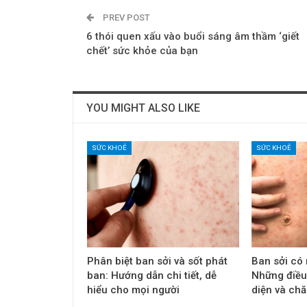
PREV POST
6 thói quen xấu vào buổi sáng âm thầm ‘giết
chết’ sức khỏe của bạn
YOU MIGHT ALSO LIKE
SỨC KHOẺ
SỨC KHOẺ
Phân biệt ban sởi và sốt phát
Ban sởi có
ban: Hướng dẫn chi tiết, dễ
Những điều
hiểu cho mọi người
diện và ch