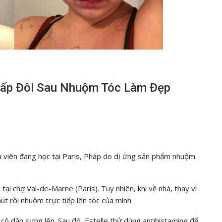
Gấp Đôi Sau Nhuộm Tóc Làm Đẹp
inh viên đang học tại Paris, Pháp do dị ứng sản phẩm nhuộm
tại chợ Val-de-Marne (Paris). Tuy nhiên, khi về nhà, thay vì
út rồi nhuộm trực tiếp lên tóc của mình.
cô dần sưng lên. Sau đó, Estelle thử dùng antihistamine để