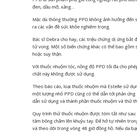
đen, dầu mỡ, xăng…
Mặc dù thông thường PPD không ảnh hưởng đến sứ
ra các vấn đề sức khỏe nghiêm trọng.
Bác sĩ Debra cho hay, các triệu chứng dị ứng bắt 
tử vong. Một số biến chứng khác có thể bao gồm s
hoặc suy thận.
Với thuốc nhuộm tóc, nồng độ PPD tối đa cho phép
chất này không được sử dụng.
Theo báo cáo, loại thuốc nhuộm mà Estelle sử dụn
một lượng nhỏ PPD cũng có thể dẫn tới phản ứng d
dẫn sử dụng và thành phần thuốc nhuộm và thử thu
Quy trình thử thuốc nhuộm được tóm tắt như sau:
tăm bông chấm lên khuỷu tay. Để hở tự nhiên tron
và theo dõi trong vòng 48 giờ đồng hồ. Nếu da bạn