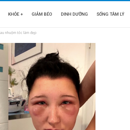
KHỎE +
GIẢM BÉO
DINH DƯỠNG
SỐNG TÂM LÝ
 sau nhuộm tóc làm đẹp