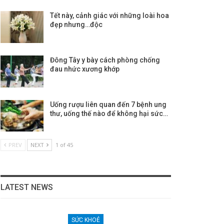
Tết này, cảnh giác với những loài hoa
đẹp nhưng…độc
Đông Tây y bày cách phòng chống
đau nhức xương khớp
Uống rượu liên quan đến 7 bệnh ung
thư, uống thế nào để không hại sức…
PREV
NEXT
1 of 45
LATEST NEWS
SỨC KHOẺ