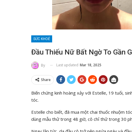
SỨC KHOẺ
Đầu Thiếu Nữ Bất Ngờ To Gần 
Last updated
Mar 18, 2025
By
Share
Biến chứng kinh hoàng xảy với Estelle, 19 tuổi, s
tóc.
Estelle cho biết, đã mua một chai thuốc nhuộm tóc 
dùng mẫu thử trong 48 giờ, cô chỉ thử trong 30 ph
Ngay lập tức, da đầu cô trở nên ngứa ngáy và đầu 