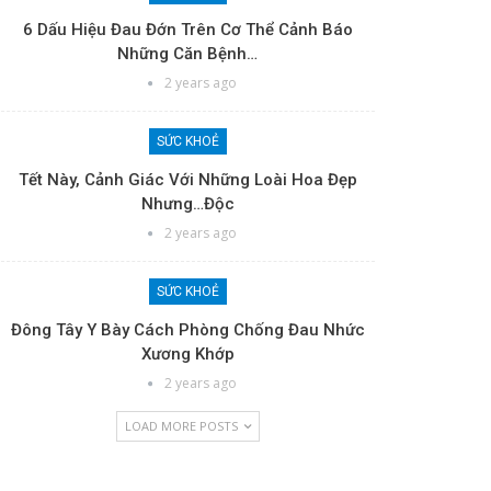
6 Dấu Hiệu Đau Đớn Trên Cơ Thể Cảnh Báo
Những Căn Bệnh…
2 years ago
SỨC KHOẺ
Tết Này, Cảnh Giác Với Những Loài Hoa Đẹp
Nhưng…độc
2 years ago
SỨC KHOẺ
Đông Tây Y Bày Cách Phòng Chống Đau Nhức
Xương Khớp
2 years ago
LOAD MORE POSTS