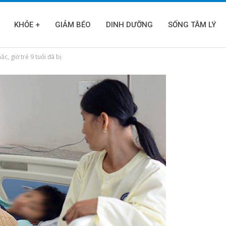
KHỎE +
GIẢM BÉO
DINH DƯỠNG
SỐNG TÂM LÝ
c, giờ trẻ 9 tuổi đã bị