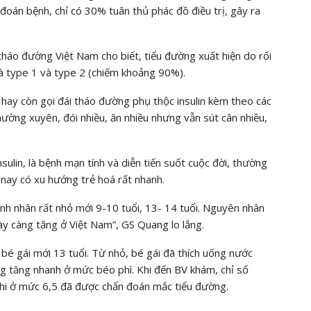
oán bệnh, chỉ có 30% tuân thủ phác đồ điều trị, gây ra
tháo đường Việt Nam cho biết, tiểu đường xuất hiện do rối
à type 1 và type 2 (chiếm khoảng 90%).
hay còn gọi đái tháo đường phụ thộc insulin kèm theo các
hường xuyên, đói nhiều, ăn nhiều nhưng vẫn sút cân nhiều,
ulin, là bệnh mạn tính và diễn tiến suốt cuộc đời, thường
nay có xu hướng trẻ hoá rất nhanh.
nh nhân rất nhỏ mới 9-10 tuổi, 13- 14 tuổi. Nguyên nhân
gày càng tăng ở Việt Nam”, GS Quang lo lắng.
 bé gái mới 13 tuổi. Từ nhỏ, bé gái đã thích uống nước
ng tăng nhanh ở mức béo phì. Khi đến BV khám, chỉ số
 khi ở mức 6,5 đã được chẩn đoán mắc tiểu đường.