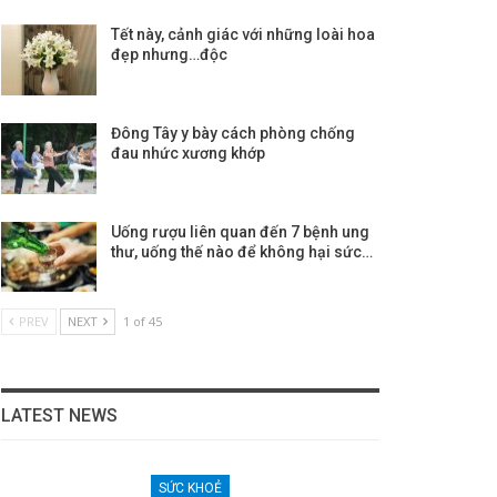
Tết này, cảnh giác với những loài hoa
đẹp nhưng…độc
Đông Tây y bày cách phòng chống
đau nhức xương khớp
Uống rượu liên quan đến 7 bệnh ung
thư, uống thế nào để không hại sức…
PREV
NEXT
1 of 45
LATEST NEWS
SỨC KHOẺ