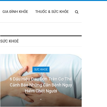
GIA ĐÌNH KHỎE
THUỐC & SỨC KHỎE
SỨC KHOẺ
SỨC KHOẺ
6 Dấu Hiệu Đau Đớn Trên Cơ Thể
Cảnh Báo Những Căn Bệnh Nguy
Hiểm Chết Người