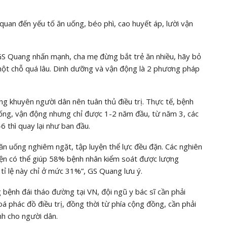
 quan đến yếu tố ăn uống, béo phì, cao huyết áp, lười vận
GS Quang nhấn mạnh, cha mẹ đừng bắt trẻ ăn nhiều, hãy bỏ
một chỗ quá lâu. Dinh dưỡng và vận động là 2 phương pháp
 khuyên người dân nên tuân thủ điều trị. Thực tế, bệnh
uống, vận động nhưng chỉ được 1-2 năm đầu, từ năm 3, các
6 thì quay lại như ban đầu.
ăn uống nghiêm ngặt, tập luyện thể lực đều đặn. Các nghiên
uyện có thể giúp 58% bệnh nhân kiểm soát được lượng
 tỉ lệ này chỉ ở mức 31%”, GS Quang lưu ý.
 bệnh đái tháo đường tại VN, đội ngũ y bác sĩ cần phải
á phác đồ điều trị, đồng thời từ phía cộng đồng, cần phải
nh cho người dân.