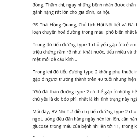
đồng. Thậm chí, ngay những bệnh nhân được chẩn đ
gánh nặng rất lớn cho gia đình, xã hội.
GS Thái Hồng Quang, Chủ tịch Hội Nội tiết và Đái 
loạn chuyển hoá đường trong máu, phổ biến nhất l
Trong đó tiểu đường type 1 chủ yếu gặp ở trẻ em 
triệu chứng rầm rộ như: Khát nước, tiểu nhiều và t
mệt mỏi dễ cáu kỉnh…
Trong khi đó tiểu đường type 2 không phụ thuộc ins
gặp ở người trưởng thành trên 40 tuổi nhưng hiện 
“Giờ đái tháo đường type 2 có thể gặp ở những bệ
chủ yếu là do béo phì, nhất là khi tình trạng này n
Mới đây, BV Nhi TƯ điều trị tiểu đường type 2 cho
ngọt, uống đều đặn hàng ngày nên lớn lên, cân nặ
glucose trong máu của bệnh nhi lên tới 11, trong