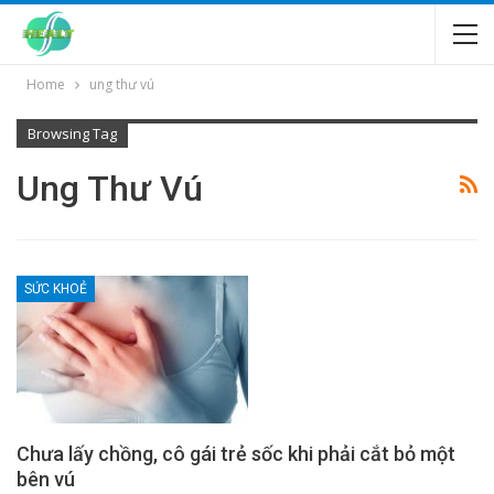
Home
ung thư vú
Browsing Tag
Ung Thư Vú
SỨC KHOẺ
Chưa lấy chồng, cô gái trẻ sốc khi phải cắt bỏ một
bên vú