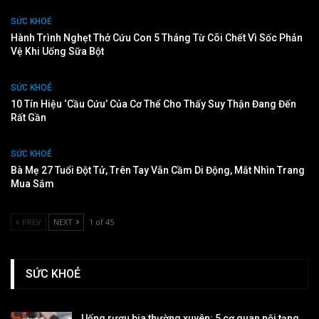
SỨC KHOẺ
Hành Trình Nghẹt Thở Cứu Con 5 Tháng Từ Cõi Chết Vì Sốc Phản
Vệ Khi Uống Sữa Bột
SỨC KHOẺ
10 Tín Hiệu ‘cầu Cứu’ Của Cơ Thể Cho Thấy Suy Thận Đang Đến
Rất Gần
SỨC KHOẺ
Bà Mẹ 27 Tuổi Đột Tử, Trên Tay Vẫn Cầm Di Động, Mắt Nhìn Trang
Mua Sắm
PREV
NEXT
1 of 45
SỨC KHOẺ
Uống rượu bia thường xuyên: 5 cơ quan nội tạng