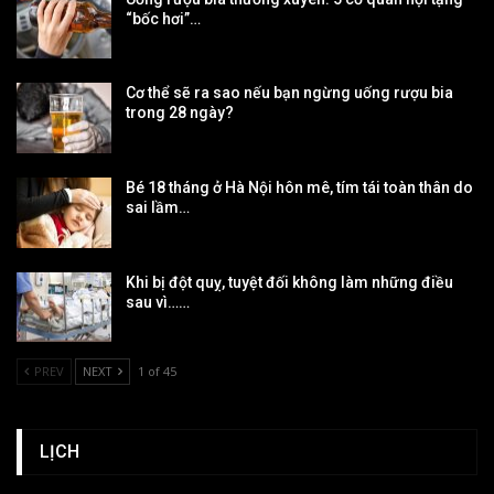
“bốc hơi”…
Cơ thể sẽ ra sao nếu bạn ngừng uống rượu bia
trong 28 ngày?
Bé 18 tháng ở Hà Nội hôn mê, tím tái toàn thân do
sai lầm…
Khi bị đột quỵ, tuyệt đối không làm những điều
sau vì……
PREV
NEXT
1 of 45
LỊCH