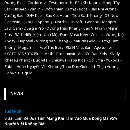
Dương Plus
-
Cardocorz
-
Testoherb 1h
-
Bảo Khí Khang
-
Khớp Tây
Bắc
-
Hisleep
-
Varilin
-
Khớp Thiên Vương
-
Boca
-
Bảo Nhĩ Vương
-
Vương Bảo
-
GHV Ksol
-
Bảo Cốt Hoàn
-
Tiêu Bách Khang
-
OB New
-
Gastosic
-
OvaQ1
-
SpermQ
-
Nordisk Urkraft
-
Genshu
-
Menpro
-
Ladi Gem
-
Duagra Pro
-
Dưỡng Thận Khang
-
Cao Vị Nhân
-
Migrin
Plus
-
Bách Niên Kiện
-
Una Mộc Đơn
-
Vaso New
-
Colmin
-
Vương Kiện
Xbogy
-
Heposal
-
Vương Não Khang
-
Unaturia Gold
-
Vương Tâm
Thống
-
Magic Slim
-
Feel The Best
-
RIZIN Nhật Bản
-
Ago tumor
-
KYOTOHAS 50EX Plus
-
Mr1h
-
Promumvit
-
An Hầu Đan Kids
-
Slady
-
Ích Niệu Khang
-
Duo vital
-
Shikawa
-
Japa Kids
-
Gối Ema
-
Xukoda
-
Zabu
-
Hoàn Nguyên Vị
-
Khương Thảo Đan Gold
-
Ích Thận Vương
-
GenK STF Liquid
NEWS
SỨC KHOẺ
5 Sai Lầm Đe Dọa Tính Mạng Khi Tắm Vào Mùa Đông Mà 95%
Người Việt Không Biết