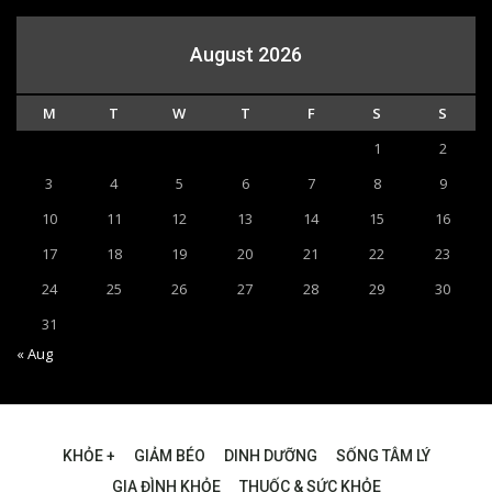
August 2026
M
T
W
T
F
S
S
1
2
3
4
5
6
7
8
9
10
11
12
13
14
15
16
17
18
19
20
21
22
23
24
25
26
27
28
29
30
31
« Aug
KHỎE +
GIẢM BÉO
DINH DƯỠNG
SỐNG TÂM LÝ
GIA ĐÌNH KHỎE
THUỐC & SỨC KHỎE