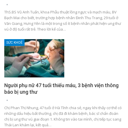
ThS.BS Vũ Anh Tuấn, khoa Phẫu thuật lồng ngực và mạch máu, BV
Bạch Mai cho biết, trường hợp bệnh nhân Đinh Thu Trang, 29 tuổi ở
Văn Giang, Hưng Yên là một trong số ít bệnh nhân phát hiện ung thư
vú ở độ tuổi rất trẻ. Theo lời kể của…
SỨC KHOẺ
Người phụ nữ 47 tuổi thiếu máu, 3 bệnh viện thông
báo bị ung thư
Chị Phan Thị Nhung, 47 tuổi ở Hà Tĩnh chia sẻ, ngay khi thấy cơ thể có
những dấu hiệu bất thường, chị đã đi khám bệnh, bác sĩ chẩn đoán
chị bị ung thư vú giai đoạn 1. Không tin vào tai mình, chị tiếp tục sang
Thái Lan khám lại, kết quả…