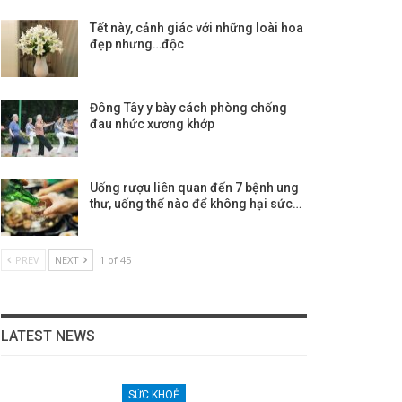
Tết này, cảnh giác với những loài hoa
đẹp nhưng…độc
Đông Tây y bày cách phòng chống
đau nhức xương khớp
Uống rượu liên quan đến 7 bệnh ung
thư, uống thế nào để không hại sức…
PREV
NEXT
1 of 45
LATEST NEWS
SỨC KHOẺ