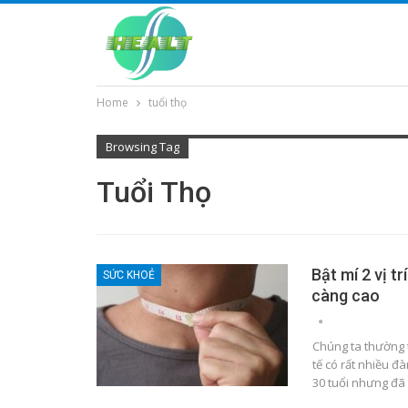
Home
tuổi thọ
Browsing Tag
Tuổi Thọ
Bật mí 2 vị t
SỨC KHOẺ
càng cao
Chúng ta thường 
tế có rất nhiều đ
30 tuổi nhưng đã