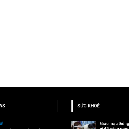
WS
SỨC KHOẺ
Giác mạc thủng
OẺ
vì để sáng màn