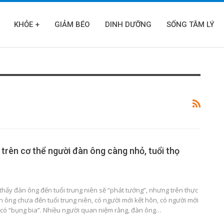
KHỎE +
GIẢM BÉO
DINH DƯỠNG
SỐNG TÂM LÝ
rí trên cơ thể người đàn ông càng nhỏ, tuổi thọ
thấy đàn ông đến tuổi trung niên sẽ “phát tướng”, nhưng trên thực
àn ông chưa đến tuổi trung niên, có người mới kết hôn, có người mới
 có “bụng bia”. Nhiều người quan niệm rằng, đàn ông…