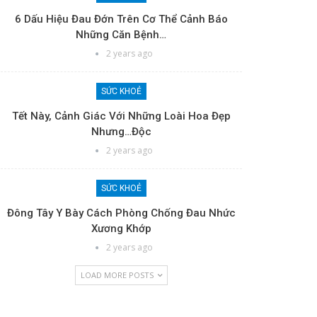
6 Dấu Hiệu Đau Đớn Trên Cơ Thể Cảnh Báo
Những Căn Bệnh…
2 years ago
SỨC KHOẺ
Tết Này, Cảnh Giác Với Những Loài Hoa Đẹp
Nhưng…độc
2 years ago
SỨC KHOẺ
Đông Tây Y Bày Cách Phòng Chống Đau Nhức
Xương Khớp
2 years ago
LOAD MORE POSTS