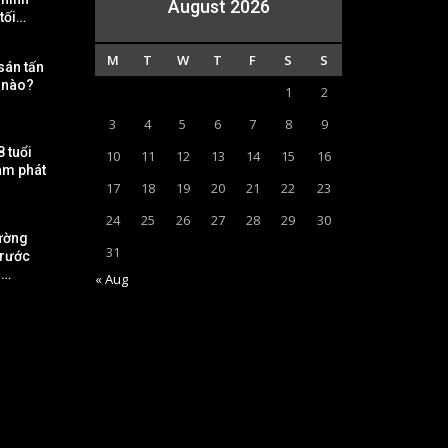
August 2026
tối…
M
T
W
T
F
S
S
 sán tấn
ế nào?
1
2
3
4
5
6
7
8
9
 tuổi
10
11
12
13
14
15
16
ám phát
17
18
19
20
21
22
23
24
25
26
27
28
29
30
hường
31
trước
i…
« Aug