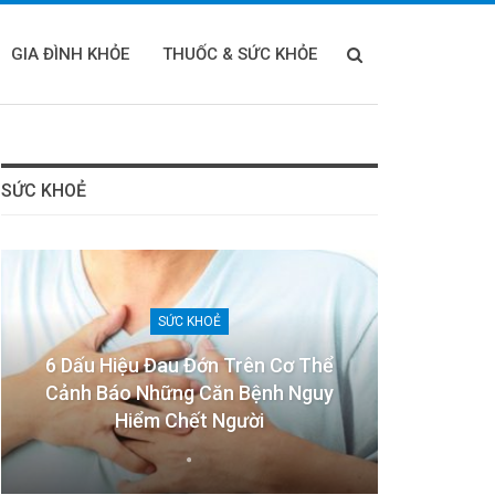
GIA ĐÌNH KHỎE
THUỐC & SỨC KHỎE
SỨC KHOẺ
SỨC KHOẺ
6 Dấu Hiệu Đau Đớn Trên Cơ Thể
Cảnh Báo Những Căn Bệnh Nguy
Hiểm Chết Người