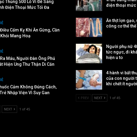
ạc Thủng 500 Lỗ Vì Để Sáng
điện thoại mức 
nh Điện Thoại Mức Tối Đa
Ăn thịt lợn gạo,
OẺ
công cơ thể th
Điều Cấm Kỵ Khi Ăn Gừng, Cần
ể Khỏi Mang Hoạ
Người phụ nữ 48
OẺ
tức ngực, đi kh
hiện u to
u Ra Máu, Người Đàn Ông Phú
át Hiện Ung Thư Thận Di Căn
4 hành vi bất t
của con người 
OẺ
khi chết ít ngườ
huốc Cảm Không Đúng Cách,
 Trẻ Nhập Viện Vì Suy Gan
PREV
NEXT
1 of 45
NEXT
1 of 45