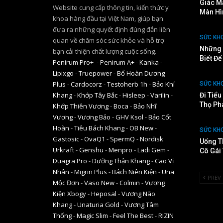
Giác M
Website cung cấp thông tin, kiến thức y
Màn Hì
khoa hàng đầu tại Việt Nam, giúp bạn
đưa ra những quyết định đúng đắn liên
SỨC KH
quan về chăm sóc sức khỏe và hỗ trợ
Những 
bạn cải thiện chất lượng cuộc sống.
Biết Đ
Penirum Pro+
-
Penirum A+
-
Kanka
-
Lipixgo
-
Truepower
-
Bổ Hoàn Dương
Plus
-
Cardocorz
-
Testoherb 1h
-
Bảo Khí
SỨC KH
Khang
-
Khớp Tây Bắc
-
Hisleep
-
Varilin
-
Đi Tiể
Thọ Ph
Khớp Thiên Vương
-
Boca
-
Bảo Nhĩ
Vương
-
Vương Bảo
-
GHV Ksol
-
Bảo Cốt
Hoàn
-
Tiêu Bách Khang
-
OB New
-
SỨC KH
Gastosic
-
OvaQ1
-
SpermQ
-
Nordisk
Uống T
Urkraft
-
Genshu
-
Menpro
-
Ladi Gem
-
Cô Gái
Duagra Pro
-
Dưỡng Thận Khang
-
Cao Vị
Nhân
-
Migrin Plus
-
Bách Niên Kiện
-
Una
PREV
Mộc Đơn
-
Vaso New
-
Colmin
-
Vương
Kiện Xbogy
-
Heposal
-
Vương Não
Khang
-
Unaturia Gold
-
Vương Tâm
Thống
-
Magic Slim
-
Feel The Best
-
RIZIN