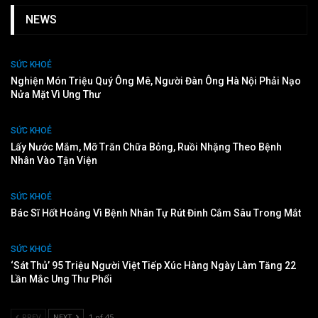
NEWS
SỨC KHOẺ
Nghiện Món Triệu Quý Ông Mê, Người Đàn Ông Hà Nội Phải Nạo
Nửa Mặt Vì Ung Thư
SỨC KHOẺ
Lấy Nước Mắm, Mỡ Trăn Chữa Bỏng, Ruồi Nhặng Theo Bệnh
Nhân Vào Tận Viện
SỨC KHOẺ
Bác Sĩ Hốt Hoảng Vì Bệnh Nhân Tự Rút Đinh Cắm Sâu Trong Mắt
SỨC KHOẺ
‘Sát Thủ’ 95 Triệu Người Việt Tiếp Xúc Hàng Ngày Làm Tăng 22
Lần Mắc Ung Thư Phổi
PREV
NEXT
1 of 45