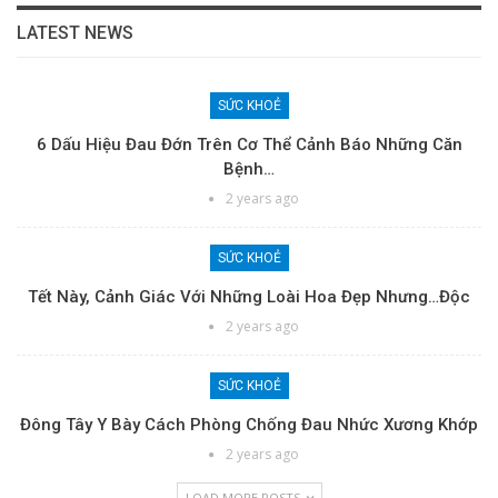
LATEST NEWS
SỨC KHOẺ
6 Dấu Hiệu Đau Đớn Trên Cơ Thể Cảnh Báo Những Căn
Bệnh…
2 years ago
SỨC KHOẺ
Tết Này, Cảnh Giác Với Những Loài Hoa Đẹp Nhưng…độc
2 years ago
SỨC KHOẺ
Đông Tây Y Bày Cách Phòng Chống Đau Nhức Xương Khớp
2 years ago
LOAD MORE POSTS