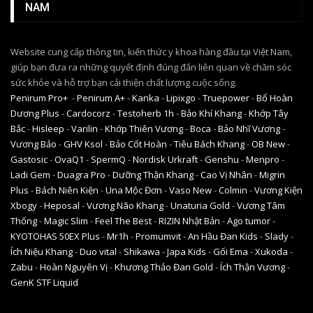
NAM
Website cung cấp thông tin, kiến thức y khoa hàng đầu tại Việt Nam,
giúp bạn đưa ra những quyết định đúng đắn liên quan về chăm sóc
sức khỏe và hỗ trợ bạn cải thiện chất lượng cuộc sống.
Penirum Pro+
-
Penirum A+
-
Kanka
-
Lipixgo
-
Truepower
-
Bổ Hoàn
Dương Plus
-
Cardocorz
-
Testoherb 1h
-
Bảo Khí Khang
-
Khớp Tây
Bắc
-
Hisleep
-
Varilin
-
Khớp Thiên Vương
-
Boca
-
Bảo Nhĩ Vương
-
Vương Bảo
-
GHV Ksol
-
Bảo Cốt Hoàn
-
Tiêu Bách Khang
-
OB New
-
Gastosic
-
OvaQ1
-
SpermQ
-
Nordisk Urkraft
-
Genshu
-
Menpro
-
Ladi Gem
-
Duagra Pro
-
Dưỡng Thận Khang
-
Cao Vị Nhân
-
Migrin
Plus
-
Bách Niên Kiện
-
Una Mộc Đơn
-
Vaso New
-
Colmin
-
Vương Kiện
Xbogy
-
Heposal
-
Vương Não Khang
-
Unaturia Gold
-
Vương Tâm
Thống
-
Magic Slim
-
Feel The Best
-
RIZIN Nhật Bản
-
Ago tumor
-
KYOTOHAS 50EX Plus
-
Mr1h
-
Promumvit
-
An Hầu Đan Kids
-
Slady
-
Ích Niệu Khang
-
Duo vital
-
Shikawa
-
Japa Kids
-
Gối Ema
-
Xukoda
-
Zabu
-
Hoàn Nguyên Vị
-
Khương Thảo Đan Gold
-
Ích Thận Vương
-
GenK STF Liquid