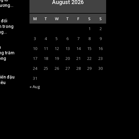
August 2026
hương…
M
T
W
T
F
S
S
 đối
m trong
1
2
ng…
3
4
5
6
7
8
9
h
10
11
12
13
14
15
16
ng trăm
17
18
19
20
21
22
23
ông
24
25
26
27
28
29
30
iến đậu
31
iêu
« Aug