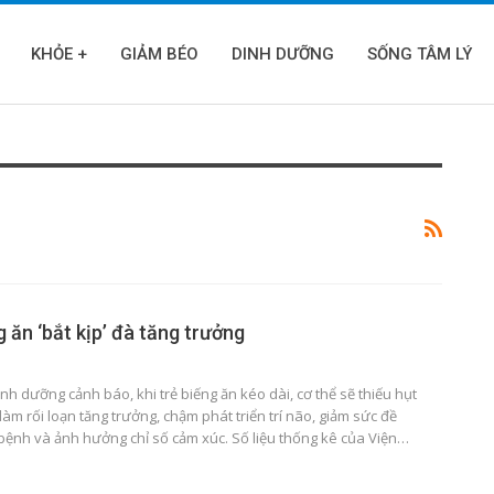
KHỎE +
GIẢM BÉO
DINH DƯỠNG
SỐNG TÂM LÝ
g ăn ‘bắt kịp’ đà tăng trưởng
nh dưỡng cảnh báo, khi trẻ biếng ăn kéo dài, cơ thể sẽ thiếu hụt
làm rối loạn tăng trưởng, chậm phát triển trí não, giảm sức đề
bệnh và ảnh hưởng chỉ số cảm xúc. Số liệu thống kê của Viện…