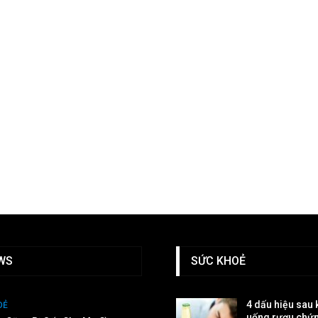
WS
SỨC KHOẺ
4 dấu hiệu sau 
OẺ
uống rượu chứn