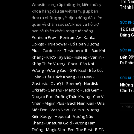
Trẻ Nà
Website cung cấp thông tin, kiến thức y
Tránh 
khoa hàng đầu tại Việt Nam, giúp bạn
đưa ra những quyết định đúng đắn liên
SỨC KH
quan về chăm sóc sức khỏe và hỗ trợ
12 Các
bạn cải thiện chất lượng cuộc sống.
Đáng G
Penirum Pro+
-
Penirum A+
-
Kanka
-
Lipixgo
-
Truepower
-
Bổ Hoàn Dương
Plus
-
Cardocorz
-
Testoherb 1h
-
Bảo Khí
SỨC KH
Khang
-
Khớp Tây Bắc
-
Hisleep
-
Varilin
-
Đến 99
Đi Phầ
Khớp Thiên Vương
-
Boca
-
Bảo Nhĩ
Vương
-
Vương Bảo
-
GHV Ksol
-
Bảo Cốt
Hoàn
-
Tiêu Bách Khang
-
OB New
-
SỨC KH
Gastosic
-
OvaQ1
-
SpermQ
-
Nordisk
Những 
Urkraft
-
Genshu
-
Menpro
-
Ladi Gem
-
Cần Tr
Duagra Pro
-
Dưỡng Thận Khang
-
Cao Vị
Nhân
-
Migrin Plus
-
Bách Niên Kiện
-
Una
PREV
Mộc Đơn
-
Vaso New
-
Colmin
-
Vương
Kiện Xbogy
-
Heposal
-
Vương Não
Khang
-
Unaturia Gold
-
Vương Tâm
Thống
-
Magic Slim
-
Feel The Best
-
RIZIN