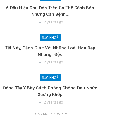
6 Dấu Hiệu Đau Đớn Trên Cơ Thể Cảnh Báo
Những Căn Bệnh…
2 years ago
SỨC KHOẺ
Tết Này, Cảnh Giác Với Những Loài Hoa Đẹp
Nhưng…độc
2 years ago
SỨC KHOẺ
Đông Tây Y Bày Cách Phòng Chống Đau Nhức
Xương Khớp
2 years ago
LOAD MORE POSTS