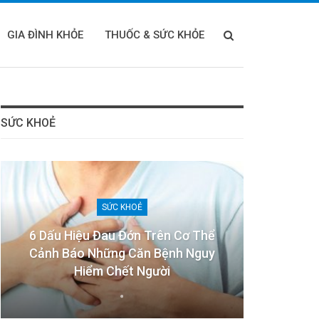
GIA ĐÌNH KHỎE
THUỐC & SỨC KHỎE
SỨC KHOẺ
SỨC KHOẺ
6 Dấu Hiệu Đau Đớn Trên Cơ Thể
Cảnh Báo Những Căn Bệnh Nguy
Hiểm Chết Người