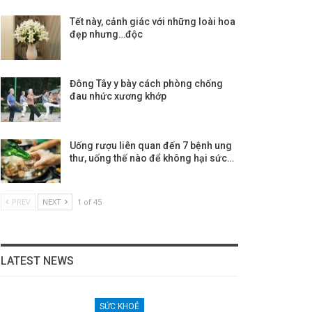
Tết này, cảnh giác với những loài hoa
đẹp nhưng…độc
Đông Tây y bày cách phòng chống
đau nhức xương khớp
Uống rượu liên quan đến 7 bệnh ung
thư, uống thế nào để không hại sức…
PREV
NEXT
1 of 45
LATEST NEWS
SỨC KHOẺ