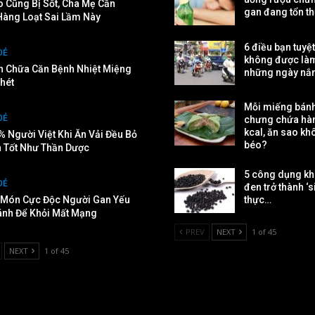
o Cũng Bị Sốt, Cha Mẹ Cần
gan đang tổn t
Hàng Loạt Sai Lầm Này
6 điều bạn tuyệt
OẺ
không được là
h Chữa Căn Bệnh Nhiệt Miệng
những ngày nắ
hét
Mỗi miếng bán
OẺ
chưng chứa hà
kcal, ăn sao kh
% Người Việt Khi Ăn Vải Đều Bỏ
béo?
n Tốt Như Thần Dược
5 công dụng kh
OẺ
đen trở thành ‘s
Món Cực Độc Người Gan Yếu
thực…
ánh Để Khỏi Mất Mạng
PREV
NEXT
1 of 45
NEXT
1 of 45