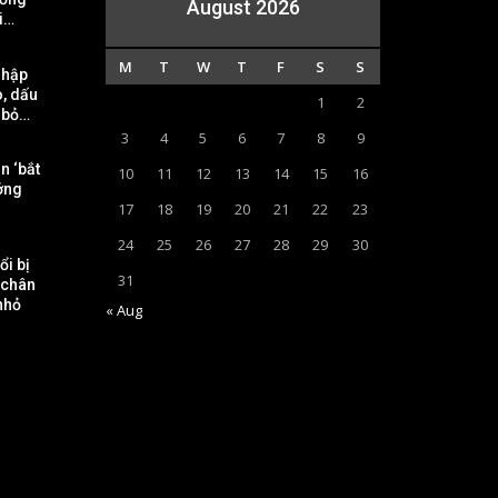
August 2026
i…
M
T
W
T
F
S
S
nhập
o, dấu
1
2
 bỏ…
3
4
5
6
7
8
9
n ‘bắt
10
11
12
13
14
15
16
ưởng
17
18
19
20
21
22
23
24
25
26
27
28
29
30
ổi bị
31
 chân
 nhỏ
« Aug