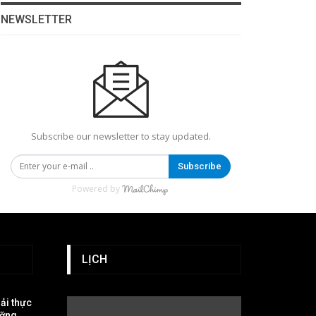
NEWSLETTER
Subscribe our newsletter to stay updated.
Subscribe
Powered by
LỊCH
iải thực
ưỡng