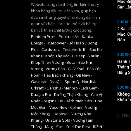
Mắc Bệ
Website cung cấp thông tin, kiến thức y
Cần Là
khoa hàng đầu tại Việt Nam, giúp bạn
đưa ra những quyết định đúng đắn liên
SỨC KH
quan về chăm sóc sức khỏe và hỗ trợ
4 Sai L
bạn cải thiện chất lượng cuộc sống.
Mắc, C
Penirum Pro+
-
Penirum A+
-
Kanka
-
Nào
Lipixgo
-
Truepower
-
Bổ Hoàn Dương
Plus
-
Cardocorz
-
Testoherb 1h
-
Bảo Khí
SỨC KH
Khang
-
Khớp Tây Bắc
-
Hisleep
-
Varilin
-
Hành T
Khớp Thiên Vương
-
Boca
-
Bảo Nhĩ
Tháng 
Vương
-
Vương Bảo
-
GHV Ksol
-
Bảo Cốt
Uống S
Hoàn
-
Tiêu Bách Khang
-
OB New
-
Gastosic
-
OvaQ1
-
SpermQ
-
Nordisk
Urkraft
-
Genshu
-
Menpro
-
Ladi Gem
-
SỨC KH
Duagra Pro
-
Dưỡng Thận Khang
-
Cao Vị
Không 
Khẩu T
Nhân
-
Migrin Plus
-
Bách Niên Kiện
-
Una
Mộc Đơn
-
Vaso New
-
Colmin
-
Vương
Kiện Xbogy
-
Heposal
-
Vương Não
PREV
Khang
-
Unaturia Gold
-
Vương Tâm
Thống
-
Magic Slim
-
Feel The Best
-
RIZIN