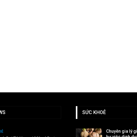
WS
SỨC KHOẺ
Chuyên gia lý g
OẺ
hư việc dinh d