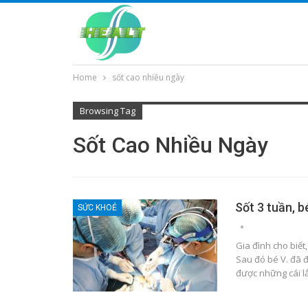
Home
sốt cao nhiều ngày
Browsing Tag
Sốt Cao Nhiều Ngày
Sốt 3 tuần, b
SỨC KHOẺ
Gia đình cho biết
Sau đó bé V. đã 
được những cái lắ