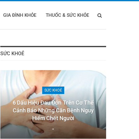
GIA ĐÌNH KHỎE
THUỐC & SỨC KHỎE
SỨC KHOẺ
SỨC KHOẺ
6 Dấu Hiệu Đau Đớn Trên Cơ Thể
Cảnh Báo Những Căn Bệnh Nguy
Hiểm Chết Người