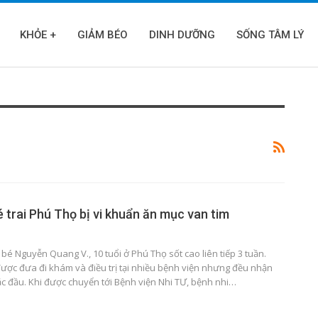
KHỎE +
GIẢM BÉO
DINH DƯỠNG
SỐNG TÂM LÝ
é trai Phú Thọ bị vi khuẩn ăn mục van tim
, bé Nguyễn Quang V., 10 tuổi ở Phú Thọ sốt cao liên tiếp 3 tuần.
được đưa đi khám và điều trị tại nhiều bệnh viện nhưng đều nhận
c đầu. Khi được chuyển tới Bệnh viện Nhi TƯ, bệnh nhi…