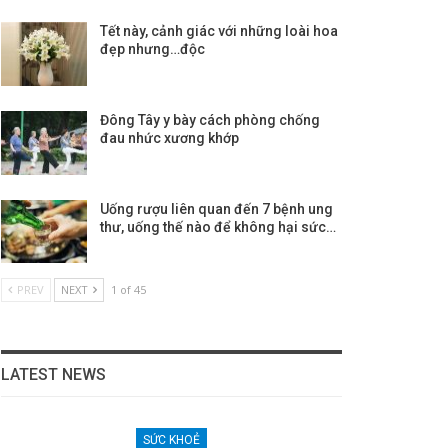
Tết này, cảnh giác với những loài hoa
đẹp nhưng…độc
Đông Tây y bày cách phòng chống
đau nhức xương khớp
Uống rượu liên quan đến 7 bệnh ung
thư, uống thế nào để không hại sức…
PREV
NEXT
1 of 45
LATEST NEWS
SỨC KHOẺ