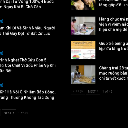
nh Dại Tử Vong 100%, 4 Bước
tăng gấp đôi kh
m Ngay Khi Bị Chó Cắn
Hàng chục trẻ 
OẺ
viện vì viêm nã
ầm Khi Đi Vệ Sinh Nhiều Người
hiệu cha mẹ dễ
ó Thể Gây Đột Tử Bất Cứ Lúc
Giúp trẻ biếng ă
kịp’ đà tăng tr
OẺ
rình Nghẹt Thở Cứu Con 5
Từ Cõi Chết Vì Sốc Phản Vệ Khi
Chàng trai 28 tu
ữa Bột
mục ruỗng bàn
chỉ từ vết xước
OẺ
PREV
NEXT
1 of 45
Khí Hà Nội Ô Nhiễm Báo Động,
rang Thường Không Tác Dụng
NEXT
1 of 45