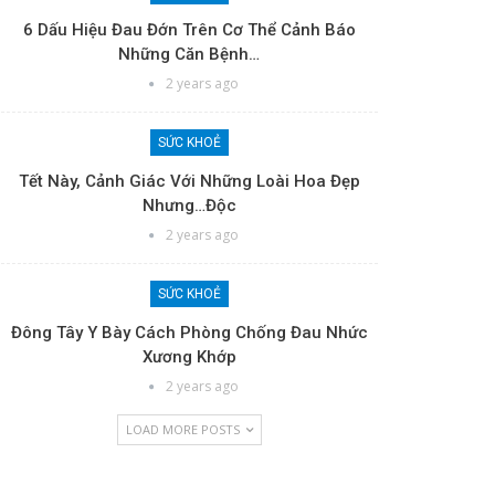
6 Dấu Hiệu Đau Đớn Trên Cơ Thể Cảnh Báo
Những Căn Bệnh…
2 years ago
SỨC KHOẺ
Tết Này, Cảnh Giác Với Những Loài Hoa Đẹp
Nhưng…độc
2 years ago
SỨC KHOẺ
Đông Tây Y Bày Cách Phòng Chống Đau Nhức
Xương Khớp
2 years ago
LOAD MORE POSTS