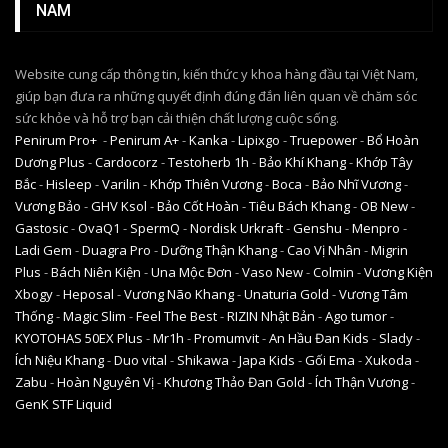
NAM
Website cung cấp thông tin, kiến thức y khoa hàng đầu tại Việt Nam,
giúp bạn đưa ra những quyết định đúng đắn liên quan về chăm sóc
sức khỏe và hỗ trợ bạn cải thiện chất lượng cuộc sống.
Penirum Pro+
-
Penirum A+
-
Kanka
-
Lipixgo
-
Truepower
-
Bổ Hoàn
Dương Plus
-
Cardocorz
-
Testoherb 1h
-
Bảo Khí Khang
-
Khớp Tây
Bắc
-
Hisleep
-
Varilin
-
Khớp Thiên Vương
-
Boca
-
Bảo Nhĩ Vương
-
Vương Bảo
-
GHV Ksol
-
Bảo Cốt Hoàn
-
Tiêu Bách Khang
-
OB New
-
Gastosic
-
OvaQ1
-
SpermQ
-
Nordisk Urkraft
-
Genshu
-
Menpro
-
Ladi Gem
-
Duagra Pro
-
Dưỡng Thận Khang
-
Cao Vị Nhân
-
Migrin
Plus
-
Bách Niên Kiện
-
Una Mộc Đơn
-
Vaso New
-
Colmin
-
Vương Kiện
Xbogy
-
Heposal
-
Vương Não Khang
-
Unaturia Gold
-
Vương Tâm
Thống
-
Magic Slim
-
Feel The Best
-
RIZIN Nhật Bản
-
Ago tumor
-
KYOTOHAS 50EX Plus
-
Mr1h
-
Promumvit
-
An Hầu Đan Kids
-
Slady
-
Ích Niệu Khang
-
Duo vital
-
Shikawa
-
Japa Kids
-
Gối Ema
-
Xukoda
-
Zabu
-
Hoàn Nguyên Vị
-
Khương Thảo Đan Gold
-
Ích Thận Vương
-
GenK STF Liquid