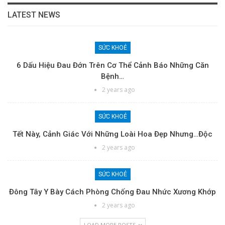
LATEST NEWS
SỨC KHOẺ
6 Dấu Hiệu Đau Đớn Trên Cơ Thể Cảnh Báo Những Căn
Bệnh…
2 years ago
SỨC KHOẺ
Tết Này, Cảnh Giác Với Những Loài Hoa Đẹp Nhưng…độc
2 years ago
SỨC KHOẺ
Đông Tây Y Bày Cách Phòng Chống Đau Nhức Xương Khớp
2 years ago
LOAD MORE POSTS