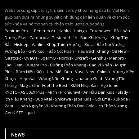
Website cung cấp thông tin, kiến thức y khoa hàng đầu tại Việt Nam,
giúp bạn đưa ra những quyết định đúng đắn liên quan về chăm sóc
sức khỏe và hỗ trợ bạn cải thiện chất lượng cuộc sống.
Penirum Pro+
-
Penirum A+
-
Kanka
-
Lipixgo
-
Truepower
-
Bổ Hoàn
Dương Plus
-
Cardocorz
-
Testoherb 1h
-
Bảo Khí Khang
-
Khớp Tây
Bắc
-
Hisleep
-
Varilin
-
Khớp Thiên Vương
-
Boca
-
Bảo Nhĩ Vương
-
Vương Bảo
-
GHV Ksol
-
Bảo Cốt Hoàn
-
Tiêu Bách Khang
-
OB New
-
Gastosic
-
OvaQ1
-
SpermQ
-
Nordisk Urkraft
-
Genshu
-
Menpro
-
Ladi Gem
-
Duagra Pro
-
Dưỡng Thận Khang
-
Cao Vị Nhân
-
Migrin
Plus
-
Bách Niên Kiện
-
Una Mộc Đơn
-
Vaso New
-
Colmin
-
Vương Kiện
Xbogy
-
Heposal
-
Vương Não Khang
-
Unaturia Gold
-
Vương Tâm
Thống
-
Magic Slim
-
Feel The Best
-
RIZIN Nhật Bản
-
Ago tumor
-
KYOTOHAS 50EX Plus
-
Mr1h
-
Promumvit
-
An Hầu Đan Kids
-
Slady
-
Ích Niệu Khang
-
Duo vital
-
Shikawa
-
Japa Kids
-
Gối Ema
-
Xukoda
-
Zabu
-
Hoàn Nguyên Vị
-
Khương Thảo Đan Gold
-
Ích Thận Vương
-
GenK STF Liquid
NEWS