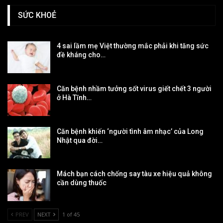
SỨC KHOẺ
4 sai lầm mẹ Việt thường mắc phải khi tăng sức
đề kháng cho…
Căn bệnh nhầm tưởng sốt virus giết chết 3 người
ở Hà Tĩnh…
Căn bệnh khiến ‘người tình âm nhạc’ của Long
Nhật qua đời…
Mách bạn cách chống say tàu xe hiệu quả không
cần dùng thuốc
PREV
NEXT
1 of 45