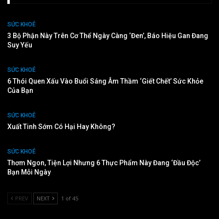
SỨC KHOẺ
3 Bộ Phận Này Trên Cơ Thể Ngày Càng ‘đen’, Báo Hiệu Gan Đang
Suy Yếu
SỨC KHOẺ
6 Thói Quen Xấu Vào Buổi Sáng Âm Thầm ‘giết Chết’ Sức Khỏe
Của Bạn
SỨC KHOẺ
Xuất Tinh Sớm Có Hại Hay Không?
SỨC KHOẺ
Thơm Ngon, Tiện Lợi Nhưng 6 Thực Phẩm Này Đang ‘đầu Độc’
Bạn Mỗi Ngày
PREV
NEXT
1 of 45