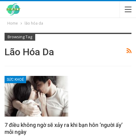
Home
lão hóa da
Browsing Tag
Lão Hóa Da
SỨC KHOẺ
7 điều không ngờ sẽ xảy ra khi bạn hôn ‘người ấy’
mỗi ngày