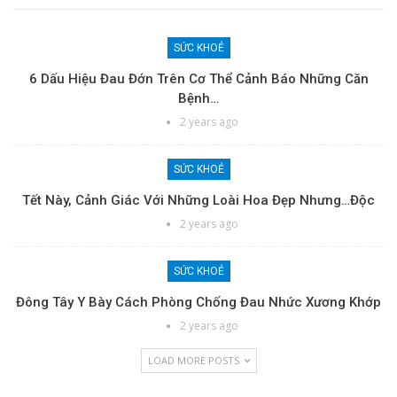
SỨC KHOẺ
6 Dấu Hiệu Đau Đớn Trên Cơ Thể Cảnh Báo Những Căn
Bệnh…
2 years ago
SỨC KHOẺ
Tết Này, Cảnh Giác Với Những Loài Hoa Đẹp Nhưng…độc
2 years ago
SỨC KHOẺ
Đông Tây Y Bày Cách Phòng Chống Đau Nhức Xương Khớp
2 years ago
LOAD MORE POSTS