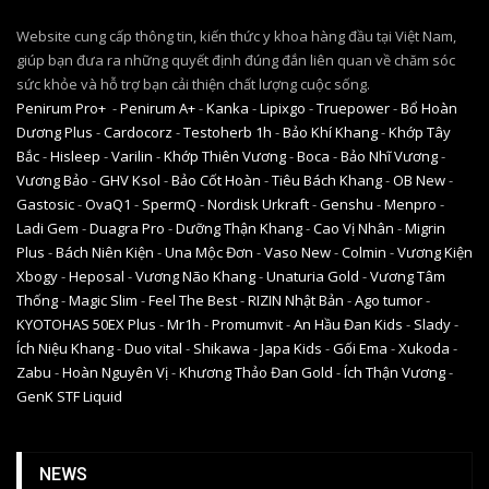
Website cung cấp thông tin, kiến thức y khoa hàng đầu tại Việt Nam,
giúp bạn đưa ra những quyết định đúng đắn liên quan về chăm sóc
sức khỏe và hỗ trợ bạn cải thiện chất lượng cuộc sống.
Penirum Pro+
-
Penirum A+
-
Kanka
-
Lipixgo
-
Truepower
-
Bổ Hoàn
Dương Plus
-
Cardocorz
-
Testoherb 1h
-
Bảo Khí Khang
-
Khớp Tây
Bắc
-
Hisleep
-
Varilin
-
Khớp Thiên Vương
-
Boca
-
Bảo Nhĩ Vương
-
Vương Bảo
-
GHV Ksol
-
Bảo Cốt Hoàn
-
Tiêu Bách Khang
-
OB New
-
Gastosic
-
OvaQ1
-
SpermQ
-
Nordisk Urkraft
-
Genshu
-
Menpro
-
Ladi Gem
-
Duagra Pro
-
Dưỡng Thận Khang
-
Cao Vị Nhân
-
Migrin
Plus
-
Bách Niên Kiện
-
Una Mộc Đơn
-
Vaso New
-
Colmin
-
Vương Kiện
Xbogy
-
Heposal
-
Vương Não Khang
-
Unaturia Gold
-
Vương Tâm
Thống
-
Magic Slim
-
Feel The Best
-
RIZIN Nhật Bản
-
Ago tumor
-
KYOTOHAS 50EX Plus
-
Mr1h
-
Promumvit
-
An Hầu Đan Kids
-
Slady
-
Ích Niệu Khang
-
Duo vital
-
Shikawa
-
Japa Kids
-
Gối Ema
-
Xukoda
-
Zabu
-
Hoàn Nguyên Vị
-
Khương Thảo Đan Gold
-
Ích Thận Vương
-
GenK STF Liquid
NEWS