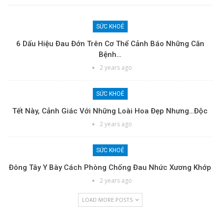
SỨC KHOẺ
6 Dấu Hiệu Đau Đớn Trên Cơ Thể Cảnh Báo Những Căn
Bệnh…
2 years ago
SỨC KHOẺ
Tết Này, Cảnh Giác Với Những Loài Hoa Đẹp Nhưng…độc
2 years ago
SỨC KHOẺ
Đông Tây Y Bày Cách Phòng Chống Đau Nhức Xương Khớp
2 years ago
LOAD MORE POSTS