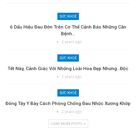
SỨC KHOẺ
6 Dấu Hiệu Đau Đớn Trên Cơ Thể Cảnh Báo Những Căn
Bệnh…
2 years ago
SỨC KHOẺ
Tết Này, Cảnh Giác Với Những Loài Hoa Đẹp Nhưng…độc
2 years ago
SỨC KHOẺ
Đông Tây Y Bày Cách Phòng Chống Đau Nhức Xương Khớp
2 years ago
LOAD MORE POSTS