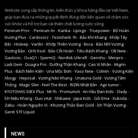
Website cung cấp thông tin, kiến thức y khoa hàng đầu tại Việt Nam,
giúp bạn đưa ra những quyết định đúng đắn liên quan về chăm sóc
sức khỏe và hỗ trợ bạn cải thiện chất lượng cuộc sống.
Penirum Pro+
-
Penirum A+
-
Kanka
-
Lipixgo
-
Truepower
-
Bổ Hoàn
Dương Plus
-
Cardocorz
-
Testoherb 1h
-
Bảo Khí Khang
-
Khớp Tây
Bắc
-
Hisleep
-
Varilin
-
Khớp Thiên Vương
-
Boca
-
Bảo Nhĩ Vương
-
Vương Bảo
-
GHV Ksol
-
Bảo Cốt Hoàn
-
Tiêu Bách Khang
-
OB New
-
Gastosic
-
OvaQ1
-
SpermQ
-
Nordisk Urkraft
-
Genshu
-
Menpro
-
Ladi Gem
-
Duagra Pro
-
Dưỡng Thận Khang
-
Cao Vị Nhân
-
Migrin
Plus
-
Bách Niên Kiện
-
Una Mộc Đơn
-
Vaso New
-
Colmin
-
Vương Kiện
Xbogy
-
Heposal
-
Vương Não Khang
-
Unaturia Gold
-
Vương Tâm
Thống
-
Magic Slim
-
Feel The Best
-
RIZIN Nhật Bản
-
Ago tumor
-
KYOTOHAS 50EX Plus
-
Mr1h
-
Promumvit
-
An Hầu Đan Kids
-
Slady
-
Ích Niệu Khang
-
Duo vital
-
Shikawa
-
Japa Kids
-
Gối Ema
-
Xukoda
-
Zabu
-
Hoàn Nguyên Vị
-
Khương Thảo Đan Gold
-
Ích Thận Vương
-
GenK STF Liquid
NEWS