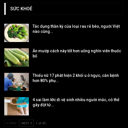
SỨC KHOẺ
Tác dụng thần kỳ của loại rau rẻ bèo, người Việt
nào cũng…
Ăn mướp cách này tốt hơn uống nghìn viên thuốc
bổ
Thiếu nữ 17 phát hiện 2 khối u ở ngực, căn bệnh
hơn 80% phụ…
4 sai lầm khi đi vệ sinh nhiều người mắc, có thể
gây đột tử…
PREV
NEXT
1 of 45