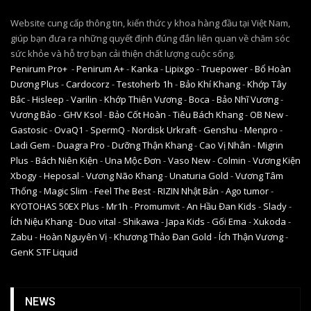
Website cung cấp thông tin, kiến thức y khoa hàng đầu tại Việt Nam,
giúp bạn đưa ra những quyết định đúng đắn liên quan về chăm sóc
sức khỏe và hỗ trợ bạn cải thiện chất lượng cuộc sống.
Penirum Pro+
-
Penirum A+
-
Kanka
-
Lipixgo
-
Truepower
-
Bổ Hoàn
Dương Plus
-
Cardocorz
-
Testoherb 1h
-
Bảo Khí Khang
-
Khớp Tây
Bắc
-
Hisleep
-
Varilin
-
Khớp Thiên Vương
-
Boca
-
Bảo Nhĩ Vương
-
Vương Bảo
-
GHV Ksol
-
Bảo Cốt Hoàn
-
Tiêu Bách Khang
-
OB New
-
Gastosic
-
OvaQ1
-
SpermQ
-
Nordisk Urkraft
-
Genshu
-
Menpro
-
Ladi Gem
-
Duagra Pro
-
Dưỡng Thận Khang
-
Cao Vị Nhân
-
Migrin
Plus
-
Bách Niên Kiện
-
Una Mộc Đơn
-
Vaso New
-
Colmin
-
Vương Kiện
Xbogy
-
Heposal
-
Vương Não Khang
-
Unaturia Gold
-
Vương Tâm
Thống
-
Magic Slim
-
Feel The Best
-
RIZIN Nhật Bản
-
Ago tumor
-
KYOTOHAS 50EX Plus
-
Mr1h
-
Promumvit
-
An Hầu Đan Kids
-
Slady
-
Ích Niệu Khang
-
Duo vital
-
Shikawa
-
Japa Kids
-
Gối Ema
-
Xukoda
-
Zabu
-
Hoàn Nguyên Vị
-
Khương Thảo Đan Gold
-
Ích Thận Vương
-
GenK STF Liquid
NEWS