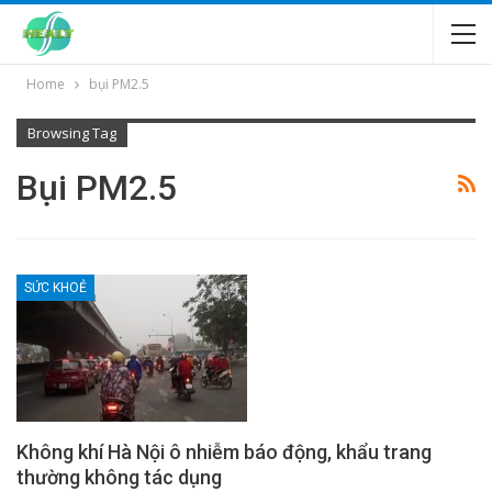
Home
bụi PM2.5
Browsing Tag
Bụi PM2.5
SỨC KHOẺ
Không khí Hà Nội ô nhiễm báo động, khẩu trang
thường không tác dụng