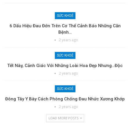
SỨC KHOẺ
6 Dấu Hiệu Đau Đớn Trên Cơ Thể Cảnh Báo Những Căn
Bệnh…
2 years ago
SỨC KHOẺ
Tết Này, Cảnh Giác Với Những Loài Hoa Đẹp Nhưng…độc
2 years ago
SỨC KHOẺ
Đông Tây Y Bày Cách Phòng Chống Đau Nhức Xương Khớp
2 years ago
LOAD MORE POSTS