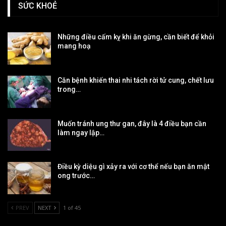
SỨC KHOẺ
Những điều cấm kỵ khi ăn gừng, cần biết để khỏi
mang hoạ
Căn bệnh khiến thai nhi tách rời tử cung, chết lưu
trong…
Muốn tránh ung thư gan, đây là 4 điều bạn cần
làm ngay lập…
Điều kỳ diệu gì xảy ra với cơ thể nếu bạn ăn mật
ong trước…
PREV
NEXT
1 of 45