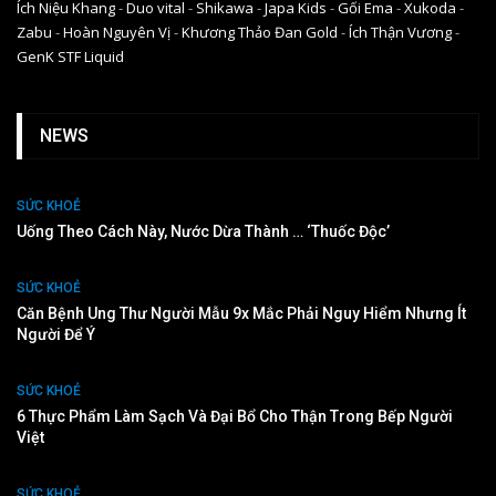
Ích Niệu Khang
-
Duo vital
-
Shikawa
-
Japa Kids
-
Gối Ema
-
Xukoda
-
Zabu
-
Hoàn Nguyên Vị
-
Khương Thảo Đan Gold
-
Ích Thận Vương
-
GenK STF Liquid
NEWS
SỨC KHOẺ
Uống Theo Cách Này, Nước Dừa Thành … ‘thuốc Độc’
SỨC KHOẺ
Căn Bệnh Ung Thư Người Mẫu 9x Mắc Phải Nguy Hiểm Nhưng Ít
Người Để Ý
SỨC KHOẺ
6 Thực Phẩm Làm Sạch Và Đại Bổ Cho Thận Trong Bếp Người
Việt
SỨC KHOẺ