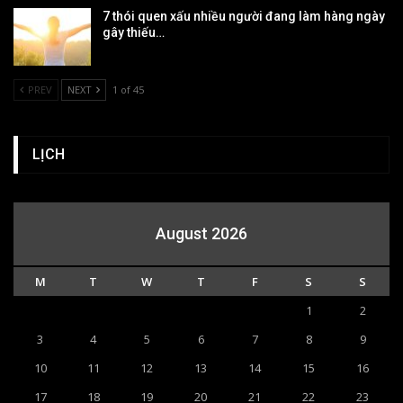
7 thói quen xấu nhiều người đang làm hàng ngày
gây thiếu…
PREV
NEXT
1 of 45
LỊCH
August 2026
M
T
W
T
F
S
S
1
2
3
4
5
6
7
8
9
10
11
12
13
14
15
16
17
18
19
20
21
22
23