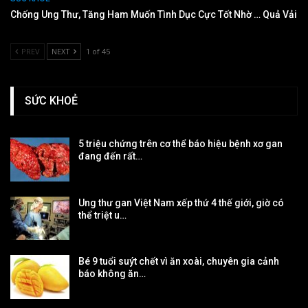
Chống Ung Thư, Tăng Ham Muốn Tình Dục Cực Tốt Nhờ … Quả Vải
PREV
NEXT
1 of 45
SỨC KHOẺ
5 triệu chứng trên cơ thể báo hiệu bệnh xơ gan
đang đến rất…
Ung thư gan Việt Nam xếp thứ 4 thế giới, giờ có
thể triệt u…
Bé 9 tuổi suýt chết vì ăn xoài, chuyên gia cảnh
báo không ăn…