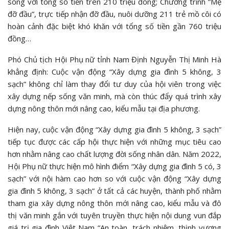
sống với tổng số tiền trên 210 triệu đồng; Chương trình “Mẹ
đỡ đầu”, trực tiếp nhận đỡ đầu, nuôi dưỡng 211 trẻ mồ côi có
hoàn cảnh đặc biệt khó khăn với tổng số tiền gần 760 triệu
đồng…
Phó Chủ tịch Hội Phụ nữ tỉnh Nam Định Nguyễn Thị Minh Hà
khẳng định: Cuộc vận động “Xây dựng gia đình 5 không, 3
sạch” không chỉ làm thay đổi tư duy của hội viên trong việc
xây dựng nếp sống văn minh, mà còn thúc đẩy quá trình xây
dựng nông thôn mới nâng cao, kiểu mẫu tại địa phương.
Hiện nay, cuộc vận động “Xây dựng gia đình 5 không, 3 sạch”
tiếp tục được các cấp hội thực hiện với những mục tiêu cao
hơn nhằm nâng cao chất lượng đời sống nhân dân. Năm 2022,
Hội Phụ nữ thực hiện mô hình điểm “Xây dựng gia đình 5 có, 3
sạch” với nội hàm cao hơn so với cuộc vận động “Xây dựng
gia đình 5 không, 3 sạch” ở tất cả các huyện, thành phố nhằm
tham gia xây dựng nông thôn mới nâng cao, kiểu mẫu và đô
thị văn minh gắn với tuyên truyền thực hiện nội dung vun đắp
giá trị gia đình Việt Nam “An toàn, trách nhiệm, thịnh vượng