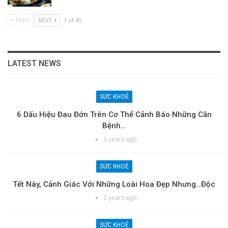
PREV
NEXT
1 of 45
LATEST NEWS
SỨC KHOẺ
6 Dấu Hiệu Đau Đớn Trên Cơ Thể Cảnh Báo Những Căn
Bệnh…
2 years ago
SỨC KHOẺ
Tết Này, Cảnh Giác Với Những Loài Hoa Đẹp Nhưng…độc
2 years ago
SỨC KHOẺ