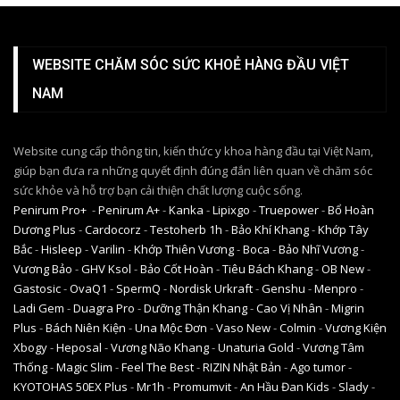
WEBSITE CHĂM SÓC SỨC KHOẺ HÀNG ĐẦU VIỆT
NAM
Website cung cấp thông tin, kiến thức y khoa hàng đầu tại Việt Nam,
giúp bạn đưa ra những quyết định đúng đắn liên quan về chăm sóc
sức khỏe và hỗ trợ bạn cải thiện chất lượng cuộc sống.
Penirum Pro+
-
Penirum A+
-
Kanka
-
Lipixgo
-
Truepower
-
Bổ Hoàn
Dương Plus
-
Cardocorz
-
Testoherb 1h
-
Bảo Khí Khang
-
Khớp Tây
Bắc
-
Hisleep
-
Varilin
-
Khớp Thiên Vương
-
Boca
-
Bảo Nhĩ Vương
-
Vương Bảo
-
GHV Ksol
-
Bảo Cốt Hoàn
-
Tiêu Bách Khang
-
OB New
-
Gastosic
-
OvaQ1
-
SpermQ
-
Nordisk Urkraft
-
Genshu
-
Menpro
-
Ladi Gem
-
Duagra Pro
-
Dưỡng Thận Khang
-
Cao Vị Nhân
-
Migrin
Plus
-
Bách Niên Kiện
-
Una Mộc Đơn
-
Vaso New
-
Colmin
-
Vương Kiện
Xbogy
-
Heposal
-
Vương Não Khang
-
Unaturia Gold
-
Vương Tâm
Thống
-
Magic Slim
-
Feel The Best
-
RIZIN Nhật Bản
-
Ago tumor
-
KYOTOHAS 50EX Plus
-
Mr1h
-
Promumvit
-
An Hầu Đan Kids
-
Slady
-