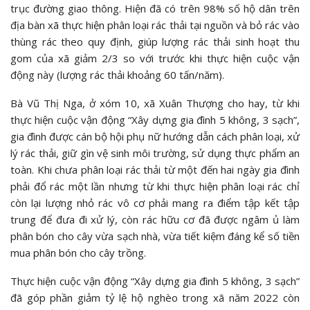
trục đường giao thông. Hiện đã có trên 98% số hộ dân trên
địa bàn xã thực hiện phân loại rác thải tại nguồn và bỏ rác vào
thùng rác theo quy định, giúp lượng rác thải sinh hoạt thu
gom của xã giảm 2/3 so với trước khi thực hiện cuộc vận
động này (lượng rác thải khoảng 60 tấn/năm).
Bà Vũ Thị Nga, ở xóm 10, xã Xuân Thượng cho hay, từ khi
thực hiện cuộc vận động “Xây dựng gia đình 5 không, 3 sạch”,
gia đình được cán bộ hội phụ nữ hướng dẫn cách phân loại, xử
lý rác thải, giữ gìn vệ sinh môi trường, sử dụng thực phẩm an
toàn. Khi chưa phân loại rác thải từ một đến hai ngày gia đình
phải đổ rác một lần nhưng từ khi thực hiện phân loại rác chỉ
còn lại lượng nhỏ rác vô cơ phải mang ra điểm tập kết tập
trung để đưa đi xử lý, còn rác hữu cơ đã được ngâm ủ làm
phân bón cho cây vừa sạch nhà, vừa tiết kiệm đáng kể số tiền
mua phân bón cho cây trồng.
Thực hiện cuộc vận động “Xây dựng gia đình 5 không, 3 sạch”
đã góp phần giảm tỷ lệ hộ nghèo trong xã năm 2022 còn