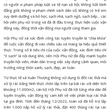
có người vi phạm pháp luật và tệ nạn xã hội; không bất bình
đẳng giới; không vi phạm chính sách dân số; không có trẻ em
suy dinh dưỡng và bỏ học; sạch nhà, sạch ngõ, sạch bếp… các
hội viên phụ nữ trong xã đã đi đầu trong thực hiện cuộc vận
động này, đồng thời vận động mọi người cùng tham gia.
Hội Phụ nữ xã xác định công tác tuyên truyền là “chìa khóa”
để cuộc vận động đi vào chiều sâu và mang lại hiệu quả thiết
thực. Trong số 8 tiêu chí của cuộc vận động, xác định tiêu chí
“3 sạch” là nội dung khó, nên Hội Phụ nữ đã đẩy mạnh tuyên
truyền hội viên, nhân dân trong việc xây dựng cảnh quan, môi
trường nông thôn xanh, sạch, đẹp, an toàn.
Từ thực tế xã Xuân Thượng không xử dụng lò đốt rác thải mà
xử lý rác bằng hình thức chôn lấp trên tại bãi rác với diện tích
khoảng 11.000m2, cán bộ Hội Phụ nữ đã tới từng nhà dân để
tuyên truyền, vận động ký cam kết về việc phân loại rác thải
tại gia đình. Tính đến tháng 12/2022, toàn xã đã hỗ trợ lắp
trên 1.000 nắp hố xử lý rác thải, đặt 400 thùng rác tại các